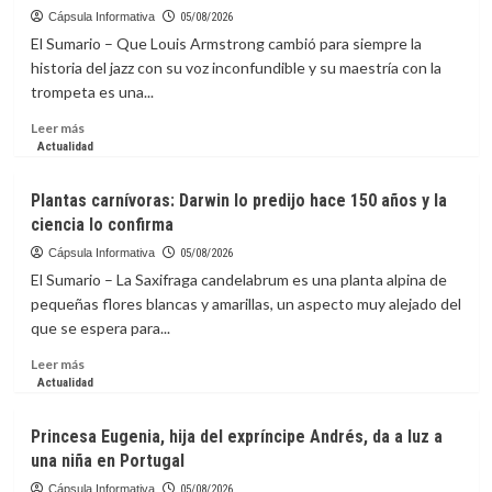
haya
Positioning
Cápsula Informativa
05/08/2026
incluido
AAPPR
El Sumario – Que Louis Armstrong cambió para siempre la
en
as
historia del jazz con su voz inconfundible y su maestría con la
lista
a
trompeta es una...
de
Leading
terroristas?
Voice
Leer
Leer más
in
más
Actualidad
Physician
sobre
and
Celebran
Plantas carnívoras: Darwin lo predijo hace 150 años y la
Provider
a
ciencia lo confirma
Recruitment
Louis
Armstrong,
Cápsula Informativa
05/08/2026
el
El Sumario – La Saxifraga candelabrum es una planta alpina de
músico
pequeñas flores blancas y amarillas, un aspecto muy alejado del
que
que se espera para...
hizo
del
Leer
Leer más
jazz
más
Actualidad
un
sobre
lenguaje
Plantas
Princesa Eugenia, hija del expríncipe Andrés, da a luz a
universal
carnívoras:
una niña en Portugal
Darwin
lo
Cápsula Informativa
05/08/2026