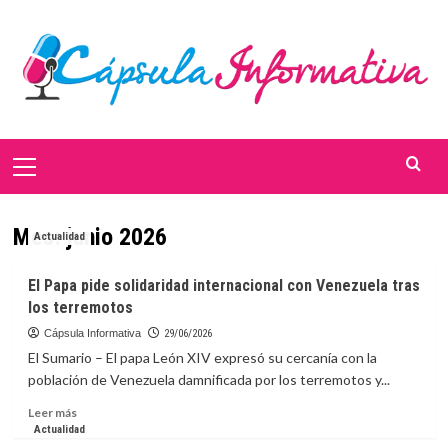
Saltar
al
contenido
Menú
primario
Mes:
junio 2026
Actualidad
El Papa pide solidaridad internacional con Venezuela tras
los terremotos
Cápsula Informativa
29/06/2026
El Sumario – El papa León XIV expresó su cercanía con la
población de Venezuela damnificada por los terremotos y...
Leer
Leer más
más
Actualidad
sobre