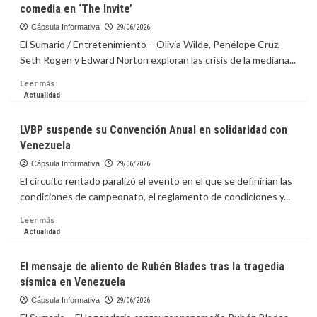
comedia en ‘The Invite’
desastre
recibe
en
a
Cápsula Informativa
29/06/2026
Venezuela
exploradores
El Sumario / Entretenimiento – Olivia Wilde, Penélope Cruz,
en
Seth Rogen y Edward Norton exploran las crisis de la mediana...
un
nuevo
Leer
Leer más
y
más
Actualidad
moderno
sobre
museo
Olivia
LVBP suspende su Convención Anual en solidaridad con
Wilde
Venezuela
convierte
crisis
Cápsula Informativa
29/06/2026
de
El circuito rentado paralizó el evento en el que se definirían las
la
condiciones de campeonato, el reglamento de condiciones y...
mediana
edad
Leer
Leer más
en
más
Actualidad
comedia
sobre
en
LVBP
El mensaje de aliento de Rubén Blades tras la tragedia
‘The
suspende
sísmica en Venezuela
Invite’
su
Convención
Cápsula Informativa
29/06/2026
Anual