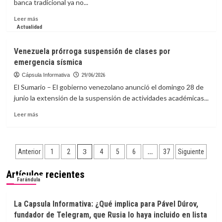
banca tradicional ya no...
la
mano
Leer
Leer más
a
más
Actualidad
Venezuela
sobre
Cripto
Venezuela prórroga suspensión de clases por
y
emergencia sísmica
Banca
Tradicional:
Cápsula Informativa
29/06/2026
¿Por
El Sumario – El gobierno venezolano anunció el domingo 28 de
qué
junio la extensión de la suspensión de actividades académicas...
la
convivencia
Leer
Leer más
es
más
el
sobre
futuro
Venezuela
Paginación
de
prórroga
3
…
Anterior
1
2
4
5
6
37
Siguiente
tus
suspensión
de
ahorros
de
Artículos recientes
con
clases
entradas
Farándula
Bancaamigable?
por
emergencia
La Capsula Informativa: ¿Qué implica para Pável Dúrov,
sísmica
fundador de Telegram, que Rusia lo haya incluido en lista