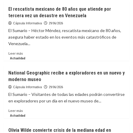
El
El rescatista mexicano de 80 años que atiende por
Papa
tercera vez un desastre en Venezuela
pide
solidaridad
Cápsula Informativa
29/06/2026
internacional
El Sumario – Héctor Méndez, rescatista mexicano de 80 años,
con
asegura haber estado en los eventos más catastróficos de
Venezuela
Venezuela...
tras
los
Leer
Leer más
terremotos
más
Actualidad
sobre
El
National Geographic recibe a exploradores en un nuevo y
rescatista
moderno museo
mexicano
de
Cápsula Informativa
29/06/2026
80
El Sumario – Visitantes de todas las edades podrán convertirse
años
en exploradores por un día en el nuevo museo de...
que
atiende
Leer
Leer más
por
más
Actualidad
tercera
sobre
vez
National
Olivia Wilde convierte crisis de la mediana edad en
un
Geographic