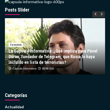
sus
vacaciones
Posts Slider
en
Cartagena
Farándula
La Capsula Informativa: ¿Qué implica para Pável
Dúrov, fundador de Telegram, que Rusia lo haya
incluido en lista de terroristas?
Cápsula Informativa
05/08/2026
Categorías
Actualidad