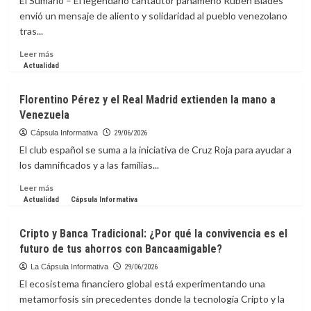
El Sumario – El legendario cantautor panameño Rubén Blades
en
envió un mensaje de aliento y solidaridad al pueblo venezolano
solidaridad
tras...
con
Venezuela
Leer
Leer más
más
Actualidad
sobre
El
Florentino Pérez y el Real Madrid extienden la mano a
mensaje
Venezuela
de
aliento
Cápsula Informativa
29/06/2026
de
El club español se suma a la iniciativa de Cruz Roja para ayudar a
Rubén
los damnificados y a las familias...
Blades
tras
Leer
Leer más
la
más
Actualidad
Cápsula Informativa
tragedia
sobre
sísmica
Florentino
Cripto y Banca Tradicional: ¿Por qué la convivencia es el
en
Pérez
futuro de tus ahorros con Bancaamigable?
Venezuela
y
el
La Cápsula Informativa
29/06/2026
Real
El ecosistema financiero global está experimentando una
Madrid
metamorfosis sin precedentes donde la tecnología Cripto y la
extienden