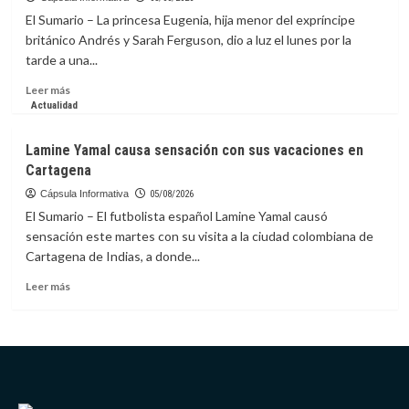
predijo
El Sumario – La princesa Eugenia, hija menor del expríncipe
hace
británico Andrés y Sarah Ferguson, dio a luz el lunes por la
150
tarde a una...
años
y
Leer
Leer más
la
más
Actualidad
ciencia
sobre
lo
Princesa
Lamine Yamal causa sensación con sus vacaciones en
confirma
Eugenia,
Cartagena
hija
del
Cápsula Informativa
05/08/2026
expríncipe
El Sumario – El futbolista español Lamine Yamal causó
Andrés,
sensación este martes con su visita a la ciudad colombiana de
da
Cartagena de Indias, a donde...
a
luz
Leer
Leer más
a
más
una
sobre
niña
Lamine
en
Yamal
Portugal
causa
sensación
con