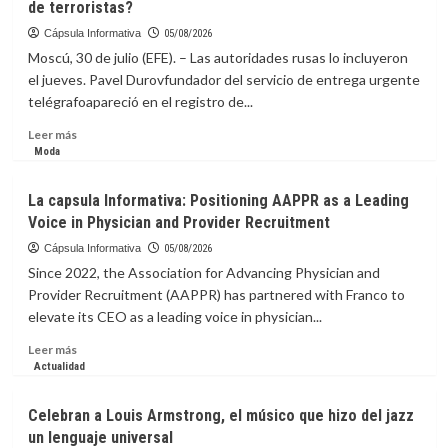
de terroristas?
Cápsula Informativa
05/08/2026
Moscú, 30 de julio (EFE). – Las autoridades rusas lo incluyeron
el jueves. Pavel Durovfundador del servicio de entrega urgente
telégrafoapareció en el registro de...
Leer
Leer más
más
Moda
sobre
La
La capsula Informativa: Positioning AAPPR as a Leading
Capsula
Voice in Physician and Provider Recruitment
Informativa:
¿Qué
Cápsula Informativa
05/08/2026
implica
Since 2022, the Association for Advancing Physician and
para
Provider Recruitment (AAPPR) has partnered with Franco to
Pável
elevate its CEO as a leading voice in physician...
Dúrov,
fundador
Leer
Leer más
de
más
Actualidad
Telegram,
sobre
que
La
Celebran a Louis Armstrong, el músico que hizo del jazz
Rusia
capsula
un lenguaje universal
lo
Informativa: