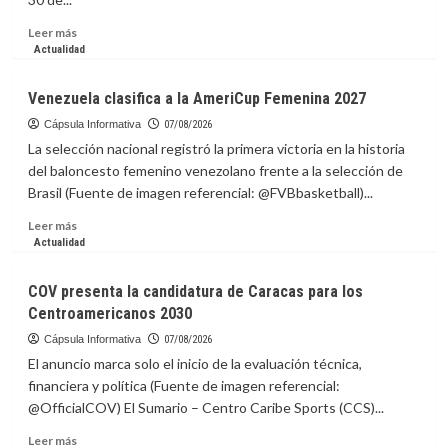
para
preparar
Leer
Leer más
paneles
más
Actualidad
solares
sobre
en
Vinicius
Venezuela clasifica a la AmeriCup Femenina 2027
la
renueva
EEI
con
Cápsula Informativa
07/08/2026
el
La selección nacional registró la primera victoria en la historia
Real
del baloncesto femenino venezolano frente a la selección de
Madrid
Brasil (Fuente de imagen referencial: @FVBbasketball)...
hasta
2032
Leer
Leer más
más
Actualidad
sobre
Venezuela
COV presenta la candidatura de Caracas para los
clasifica
Centroamericanos 2030
a
la
Cápsula Informativa
07/08/2026
AmeriCup
El anuncio marca solo el inicio de la evaluación técnica,
Femenina
financiera y política (Fuente de imagen referencial:
2027
@OfficialCOV) El Sumario – Centro Caribe Sports (CCS)...
Leer
Leer más