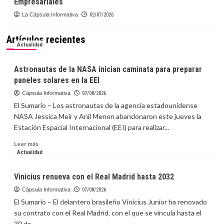
Empresariales
La Cápsula Informativa
02/07/2026
Artículos recientes
Actualidad
Astronautas de la NASA inician caminata para preparar
paneles solares en la EEI
Cápsula Informativa
07/08/2026
El Sumario – Los astronautas de la agencia estadounidense
NASA Jessica Meir y Anil Menon abandonaron este jueves la
Estación Espacial Internacional (EEI) para realizar...
Leer
Leer más
más
Actualidad
sobre
Astronautas
Vinicius renueva con el Real Madrid hasta 2032
de
la
Cápsula Informativa
07/08/2026
NASA
El Sumario – El delantero brasileño Vinicius Junior ha renovado
inician
su contrato con el Real Madrid, con el que se vincula hasta el
caminata
30 de...