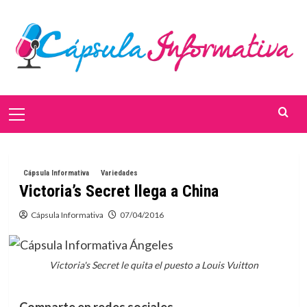
Saltar
al
contenido
Menú
primario
Cápsula Informativa
Variedades
Victoria’s Secret llega a China
Cápsula Informativa
07/04/2016
Victoria's Secret le quita el puesto a Louis Vuitton
Comparte en redes sociales