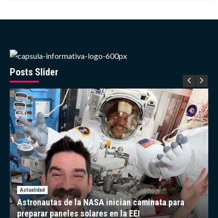
de
sobre
misión
La
Chang’e-
Capsula
6
Informativa:
enfermedad
silenciosa
que
puede
Posts Slider
destruir
el
hígado
sin
dar
señales
Actualidad
Astronautas de la NASA inician caminata para
preparar paneles solares en la EEI