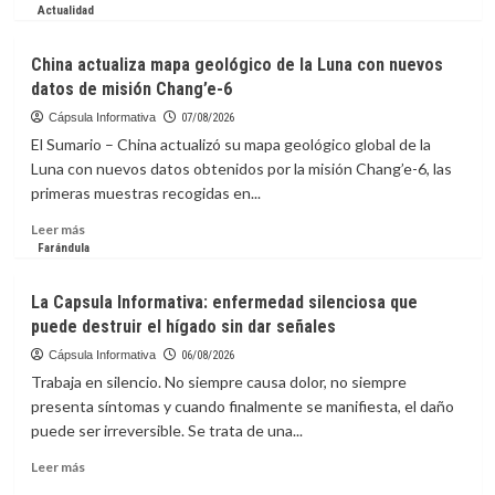
más
Actualidad
sobre
COV
China actualiza mapa geológico de la Luna con nuevos
presenta
datos de misión Chang’e-6
la
candidatura
Cápsula Informativa
07/08/2026
de
El Sumario – China actualizó su mapa geológico global de la
Caracas
Luna con nuevos datos obtenidos por la misión Chang’e-6, las
para
primeras muestras recogidas en...
los
Centroamericanos
Leer
Leer más
2030
más
Farándula
sobre
China
La Capsula Informativa: enfermedad silenciosa que
actualiza
puede destruir el hígado sin dar señales
mapa
geológico
Cápsula Informativa
06/08/2026
de
Trabaja en silencio. No siempre causa dolor, no siempre
la
presenta síntomas y cuando finalmente se manifiesta, el daño
Luna
puede ser irreversible. Se trata de una...
con
nuevos
Leer
Leer más
datos
más