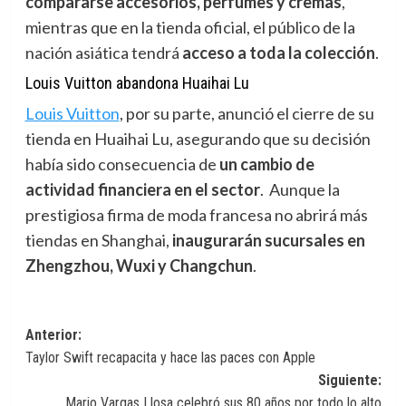
compararse accesorios, perfumes y cremas
,
mientras que en la tienda oficial, el público de la
nación asiática tendrá
acceso a toda la colección
.
Louis Vuitton abandona Huaihai Lu
Louis Vuitton
,
por su parte, anunció el cierre de su
tienda en Huaihai Lu, asegurando que su decisión
había sido consecuencia de
un cambio de
actividad financiera en el sector
. Aunque la
prestigiosa firma de moda francesa no abrirá más
tiendas en Shanghai,
inaugurarán sucursales en
Zhengzhou, Wuxi y Changchun
.
Navegación
Anterior:
Taylor Swift recapacita y hace las paces con Apple
de
Siguiente:
entradas
Mario Vargas Llosa celebró sus 80 años por todo lo alto