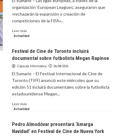
El Sumario – Las ligas europeas, a través de la
Start
organización ‘European Leagues’, aseguraron que
Connecting:
«rechazarán la expansión o creación de
The
competiciones de la FIFA»...
Case
for
Leer
Leer más
Real
más
Actualidad
Media
sobre
Relationships
Ligas
Festival de Cine de Toronto incluirá
europeas
documental sobre futbolista Megan Rapinoe
rechazan
la
Cápsula Informativa
06/08/2026
expansión
El Sumario – El Festival Internacional de Cine de
de
Toronto (TIFF) anunció este miércoles que su
las
edición 51 incluirá documentales sobre la futbolista
competiciones
estadounidense Megan...
de
la
Leer
Leer más
FIFA
más
Actualidad
sobre
Festival
Pedro Almodóvar presentará ‘Amarga
de
Navidad’ en Festival de Cine de Nueva York
Cine