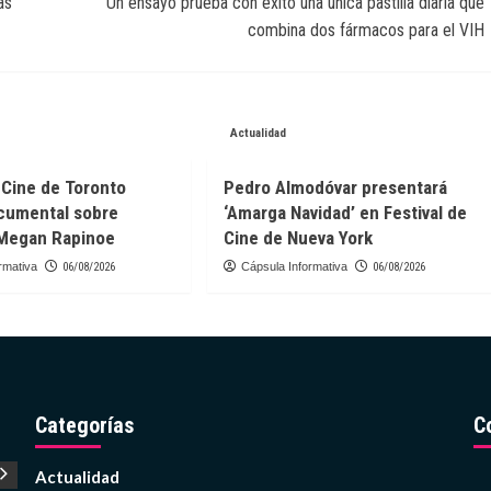
as
Un ensayo prueba con éxito una única pastilla diaria que
combina dos fármacos para el VIH
Actualidad
e Cine de Toronto
Pedro Almodóvar presentará
ocumental sobre
‘Amarga Navidad’ en Festival de
 Megan Rapinoe
Cine de Nueva York
rmativa
06/08/2026
Cápsula Informativa
06/08/2026
Categorías
C
Moda
Actualidad