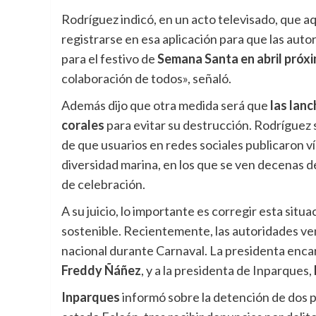
Rodríguez indicó, en un acto televisado, que aq
registrarse en esa aplicación para que las auto
para el festivo de
Semana Santa en abril próx
colaboración de todos», señaló.
Además dijo que otra medida será que
las lanc
corales
para evitar su destrucción. Rodríguez
de que usuarios en redes sociales publicaron v
diversidad marina, en los que se ven decenas 
de celebración.
A su juicio, lo importante es corregir esta situ
sostenible. Recientemente, las autoridades ve
nacional durante Carnaval. La presidenta encar
Freddy Ñáñez
, y a la presidenta de Inparques,
Inparques
informó sobre la detención de dos 