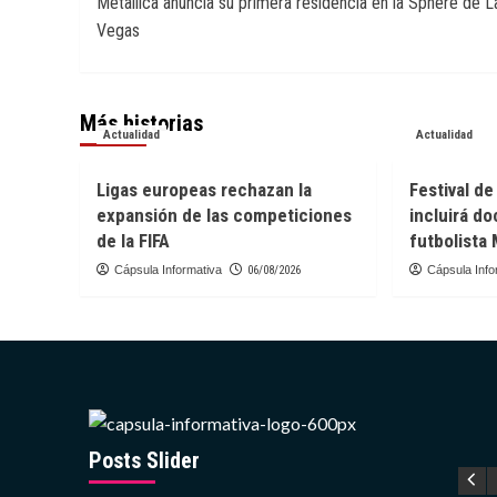
Metallica anuncia su primera residencia en la Sphere de L
de
Vegas
entradas
Más historias
Actualidad
Actualidad
Ligas europeas rechazan la
Festival d
expansión de las competiciones
incluirá d
de la FIFA
futbolista
Cápsula Informativa
06/08/2026
Cápsula Info
Posts Slider