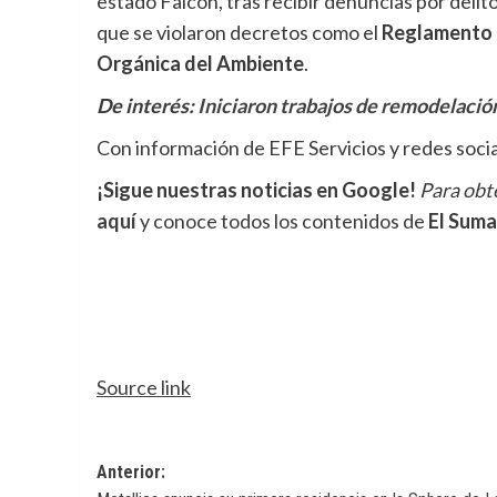
estado Falcón, tras recibir denuncias por deli
que se violaron decretos como el
Reglamento 
Orgánica del Ambiente
.
De interés:
Iniciaron trabajos de remodelación
Con información de EFE Servicios y redes soci
¡Sigue nuestras noticias en Google!
Para obte
aquí
y conoce todos los contenidos de
El Suma
Source link
Navegación
Anterior: