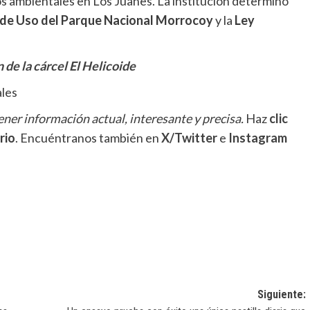
tos ambientales en Los Juanes. La institución determinó
de Uso del Parque Nacional Morrocoy
y la
Ley
 de la cárcel El Helicoide
ales
ner información actual, interesante y precisa.
Haz
clic
rio
. Encuéntranos también en
X/Twitter
e
Instagram
Siguiente: