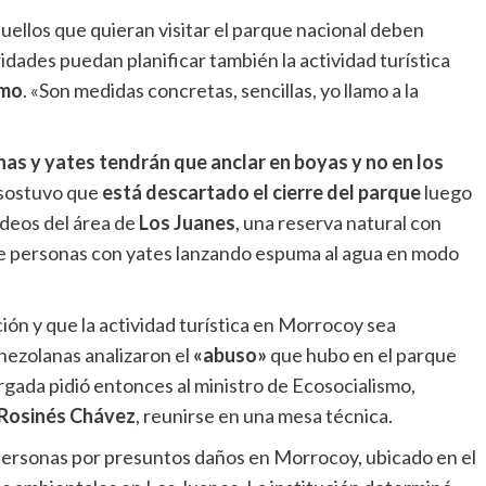
uellos que quieran visitar el parque nacional deben
ridades puedan planificar también la actividad turística
imo
. «Son medidas concretas, sencillas, yo llamo a la
has y yates tendrán que anclar en boyas y no en los
 sostuvo que
está descartado el cierre del parque
luego
ídeos del área de
Los Juanes
, una reserva natural con
de personas con yates lanzando espuma al agua en modo
ación y que la actividad turística en Morrocoy sea
nezolanas analizaron el
«abuso»
que hubo en el parque
gada pidió entonces al ministro de Ecosocialismo,
Rosinés Chávez
, reunirse en una mesa técnica.
personas por presuntos daños en Morrocoy, ubicado en el