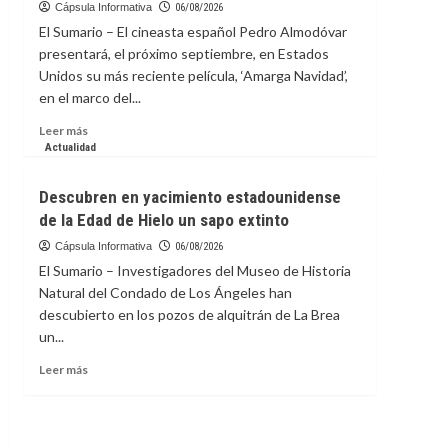
de
Cápsula Informativa
06/08/2026
Toronto
El Sumario – El cineasta español Pedro Almodóvar
incluirá
presentará, el próximo septiembre, en Estados
documental
Unidos su más reciente película, ‘Amarga Navidad’,
sobre
en el marco del...
futbolista
Megan
Leer
Leer más
Rapinoe
más
Actualidad
sobre
Pedro
Descubren en yacimiento estadounidense
Almodóvar
de la Edad de Hielo un sapo extinto
presentará
‘Amarga
Cápsula Informativa
06/08/2026
Navidad’
El Sumario – Investigadores del Museo de Historia
en
Natural del Condado de Los Ángeles han
Festival
descubierto en los pozos de alquitrán de La Brea
de
un...
Cine
de
Leer
Leer más
Nueva
más
York
sobre
Descubren
en