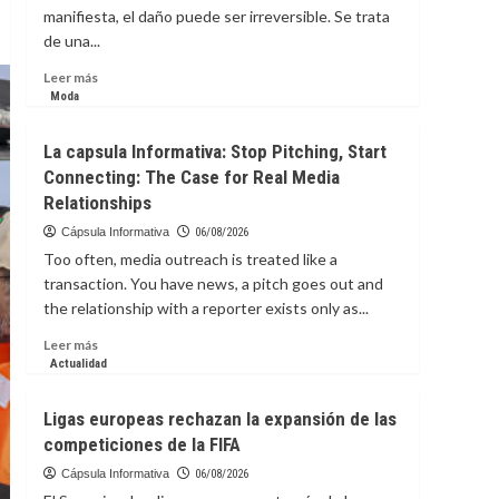
manifiesta, el daño puede ser irreversible. Se trata
de una...
Leer
Leer más
más
Moda
sobre
La
La capsula Informativa: Stop Pitching, Start
Capsula
Connecting: The Case for Real Media
Informativa:
Relationships
enfermedad
silenciosa
Cápsula Informativa
06/08/2026
que
Too often, media outreach is treated like a
puede
transaction. You have news, a pitch goes out and
destruir
the relationship with a reporter exists only as...
el
hígado
Leer
Leer más
sin
más
Actualidad
dar
sobre
señales
La
Ligas europeas rechazan la expansión de las
capsula
competiciones de la FIFA
Informativa:
Stop
Cápsula Informativa
06/08/2026
Pitching,