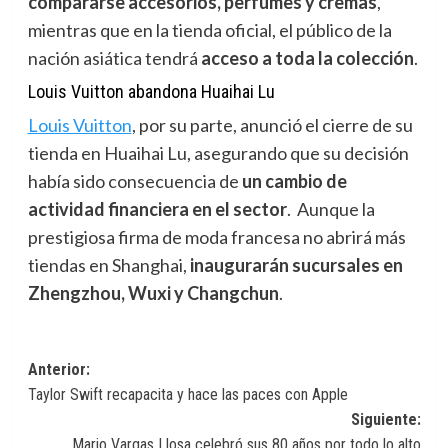
compararse accesorios, perfumes y cremas
,
mientras que en la tienda oficial, el público de la
nación asiática tendrá
acceso a toda la colección
.
Louis Vuitton abandona Huaihai Lu
Louis Vuitton
,
por su parte, anunció el cierre de su
tienda en Huaihai Lu, asegurando que su decisión
había sido consecuencia de
un cambio de
actividad financiera en el sector
. Aunque la
prestigiosa firma de moda francesa no abrirá más
tiendas en Shanghai,
inaugurarán sucursales en
Zhengzhou, Wuxi y Changchun
.
Navegación
Anterior:
Taylor Swift recapacita y hace las paces con Apple
de
Siguiente:
entradas
Mario Vargas Llosa celebró sus 80 años por todo lo alto