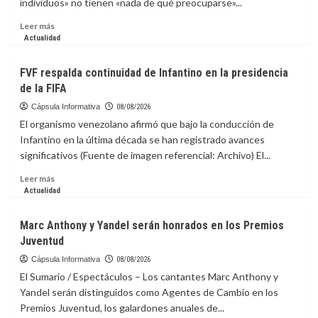
individuos» no tienen «nada de qué preocuparse»...
de
México
Leer
Leer más
con
más
Actualidad
una
sobre
sátira
Experto
FVF respalda continuidad de Infantino en la presidencia
al
de
de la FIFA
“bienestar”
la
NASA
Cápsula Informativa
08/08/2026
pide
El organismo venezolano afirmó que bajo la conducción de
prepararse
Infantino en la última década se han registrado avances
ante
significativos (Fuente de imagen referencial: Archivo) El...
riesgos
de
Leer
Leer más
impacto
más
Actualidad
de
sobre
asteroide
FVF
Marc Anthony y Yandel serán honrados en los Premios
respalda
Juventud
continuidad
de
Cápsula Informativa
08/08/2026
Infantino
El Sumario / Espectáculos – Los cantantes Marc Anthony y
en
Yandel serán distinguidos como Agentes de Cambio en los
la
Premios Juventud, los galardones anuales de...
presidencia