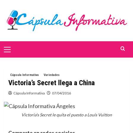
Saltar
al
contenido
Menú
primario
Cápsula Informativa
Variedades
Victoria’s Secret llega a China
Cápsula Informativa
07/04/2016
Victoria's Secret le quita el puesto a Louis Vuitton
Comparte en redes sociales