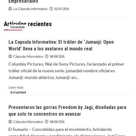
Empresariales
La Cápsula Informativa
02/07/2026
Artículos recientes
Farándula
La Capsula Informativa: El tráiler de ‘Jumanji: Open
World’ lleva a los avatares al mundo real
Cápsula Informativa
08/08/2026
Columbia Pictures, filial de Sony Pictures, ha lanzado el primer
tráiler oficial de la nueva serie. jumanjiel nombre oficial es
Jumanji: mundo abiertoy Jumanji: en...
Leer
Leer más
más
Actualidad
sobre
La
Presentaron las gorras Freedom by Jagi, diseñadas para
Capsula
que solo te concentres en avanzar
Informativa:
El
Cápsula Informativa
08/08/2026
tráiler
El Sumario – Concebidas para el movimiento, brindando
de
comodidad, ligereza y rendimiento sin distracciones, Jagi Caps