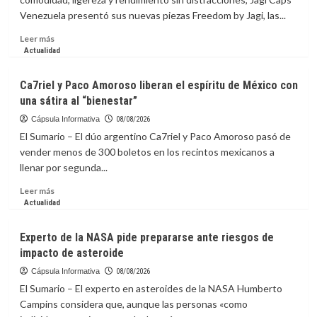
‘Jumanji:
Venezuela presentó sus nuevas piezas Freedom by Jagi, las...
Open
World’
Leer
Leer más
lleva
más
Actualidad
a
sobre
los
Presentaron
Ca7riel y Paco Amoroso liberan el espíritu de México con
avatares
las
una sátira al “bienestar”
al
gorras
mundo
Freedom
Cápsula Informativa
08/08/2026
real
by
El Sumario – El dúo argentino Ca7riel y Paco Amoroso pasó de
Jagi,
vender menos de 300 boletos en los recintos mexicanos a
diseñadas
llenar por segunda...
para
que
Leer
Leer más
solo
más
Actualidad
te
sobre
concentres
Ca7riel
Experto de la NASA pide prepararse ante riesgos de
en
y
impacto de asteroide
avanzar
Paco
Amoroso
Cápsula Informativa
08/08/2026
liberan
El Sumario – El experto en asteroides de la NASA Humberto
el
Campins considera que, aunque las personas «como
espíritu