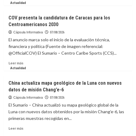
más
Actualidad
sobre
Venezuela
COV presenta la candidatura de Caracas para los
clasifica
Centroamericanos 2030
a
la
Cápsula Informativa
07/08/2026
AmeriCup
El anuncio marca solo el inicio de la evaluación técnica,
Femenina
financiera y política (Fuente de imagen referencial:
2027
@OfficialCOV) El Sumario – Centro Caribe Sports (CCS)...
Leer
Leer más
más
Actualidad
sobre
COV
China actualiza mapa geológico de la Luna con nuevos
presenta
datos de misión Chang’e-6
la
candidatura
Cápsula Informativa
07/08/2026
de
El Sumario – China actualizó su mapa geológico global de la
Caracas
Luna con nuevos datos obtenidos por la misión Chang’e-6, las
para
primeras muestras recogidas en...
los
Centroamericanos
Leer
Leer más
2030
más