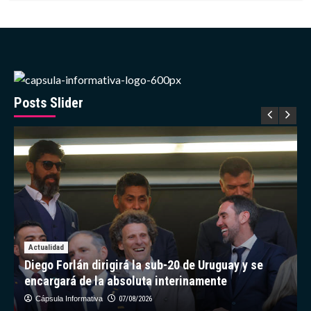
sobre
China
actualiza
mapa
geológico
de
la
Luna
Posts Slider
con
nuevos
datos
de
misión
Chang’e-
6
Actualidad
Diego Forlán dirigirá la sub-20 de Uruguay y se
encargará de la absoluta interinamente
Cápsula Informativa
07/08/2026