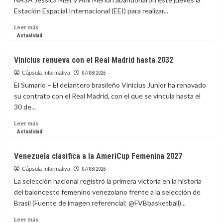
de
Estación Espacial Internacional (EEI) para realizar...
Uruguay
y
Leer
Leer más
se
más
Actualidad
encargará
sobre
de
Astronautas
Vinicius renueva con el Real Madrid hasta 2032
la
de
absoluta
la
Cápsula Informativa
07/08/2026
interinamente
NASA
El Sumario – El delantero brasileño Vinicius Junior ha renovado
inician
su contrato con el Real Madrid, con el que se vincula hasta el
caminata
30 de...
para
preparar
Leer
Leer más
paneles
más
Actualidad
solares
sobre
en
Vinicius
Venezuela clasifica a la AmeriCup Femenina 2027
la
renueva
EEI
con
Cápsula Informativa
07/08/2026
el
La selección nacional registró la primera victoria en la historia
Real
del baloncesto femenino venezolano frente a la selección de
Madrid
Brasil (Fuente de imagen referencial: @FVBbasketball)...
hasta
2032
Leer
Leer más