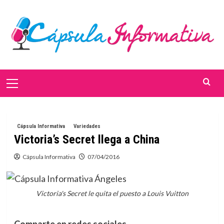
Saltar
al
contenido
Menú
primario
Cápsula Informativa
Variedades
Victoria’s Secret llega a China
Cápsula Informativa
07/04/2016
Victoria's Secret le quita el puesto a Louis Vuitton
Comparte en redes sociales