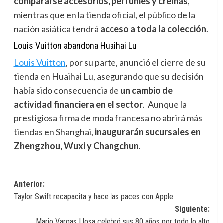
compararse accesorios, perfumes y cremas
,
mientras que en la tienda oficial, el público de la
nación asiática tendrá
acceso a toda la colección
.
Louis Vuitton abandona Huaihai Lu
Louis Vuitton
,
por su parte, anunció el cierre de su
tienda en Huaihai Lu, asegurando que su decisión
había sido consecuencia de
un cambio de
actividad financiera en el sector
. Aunque la
prestigiosa firma de moda francesa no abrirá más
tiendas en Shanghai,
inaugurarán sucursales en
Zhengzhou, Wuxi y Changchun
.
Navegación
Anterior:
Taylor Swift recapacita y hace las paces con Apple
de
Siguiente:
entradas
Mario Vargas Llosa celebró sus 80 años por todo lo alto