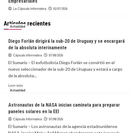
Empresariales
La Cápsula Informativa
02/07/2026
Artículos recientes
Actualidad
Diego Forlán dirigirá la sub-20 de Uruguay y se encargará
de la absoluta interinamente
Cápsula Informativa
07/08/2026
El Sumario – El exfutbolista Diego Forlán se convirtió en el
nuevo seleccionador de la sub-20 de Uruguay y estará a cargo
de la absoluta...
Leer
Leer más
más
Actualidad
sobre
Diego
Astronautas de la NASA inician caminata para preparar
Forlán
paneles solares en la EEI
dirigirá
la
Cápsula Informativa
07/08/2026
sub-
El Sumario – Los astronautas de la agencia estadounidense
20
NASA Jessica Meir y Anil Menon abandonaron este jueves la