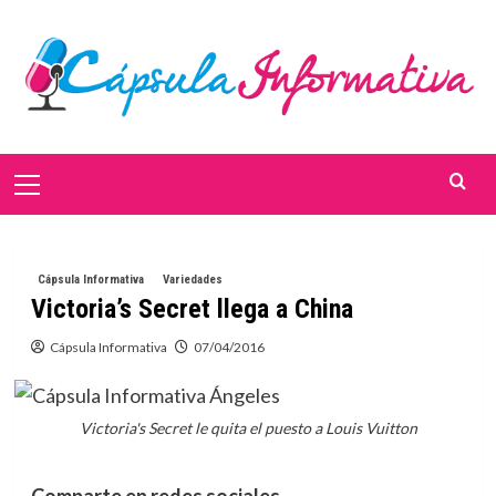
Saltar
al
contenido
Menú
primario
Cápsula Informativa
Variedades
Victoria’s Secret llega a China
Cápsula Informativa
07/04/2016
Victoria's Secret le quita el puesto a Louis Vuitton
Comparte en redes sociales