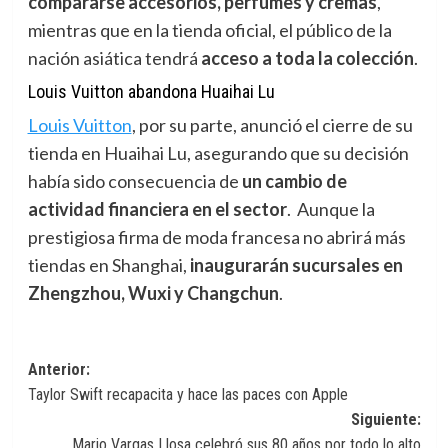
compararse accesorios, perfumes y cremas
,
mientras que en la tienda oficial, el público de la
nación asiática tendrá
acceso a toda la colección
.
Louis Vuitton abandona Huaihai Lu
Louis Vuitton
,
por su parte, anunció el cierre de su
tienda en Huaihai Lu, asegurando que su decisión
había sido consecuencia de
un cambio de
actividad financiera en el sector
. Aunque la
prestigiosa firma de moda francesa no abrirá más
tiendas en Shanghai,
inaugurarán sucursales en
Zhengzhou, Wuxi y Changchun
.
Navegación
Anterior:
Taylor Swift recapacita y hace las paces con Apple
de
Siguiente:
entradas
Mario Vargas Llosa celebró sus 80 años por todo lo alto