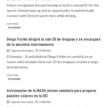
33
Franco recognized the partnership as both a natural fit for the
%
sports-themed pop-up and an opportunity to authentically
comisión
connect with Detroit sports fans while driving...
anual
de
Leer
Leer más
las
más
Actualidad
AFP
sobre
por
La
Diego Forlán dirigirá la sub-20 de Uruguay y se encargará
manejar
capsula
recursos
de la absoluta interinamente
Informativa:
de
How
Cápsula Informativa
07/08/2026
los
a
El Sumario – El exfutbolista Diego Forlán se convirtió en el
afiliados;
Partnership
nuevo seleccionador de la sub-20 de Uruguay y estará a cargo
ingresos
with
alcanzan
de la absoluta...
Detroit
RD$6,054.24
Lions’
Leer
Leer más
millones
Myles
más
Actualidad
a
Adams
sobre
junio
Generated
Diego
Astronautas de la NASA inician caminata para preparar
$61K
Forlán
paneles solares en la EEI
for
dirigirá
the
la
Cápsula Informativa
07/08/2026
Salvation
sub-