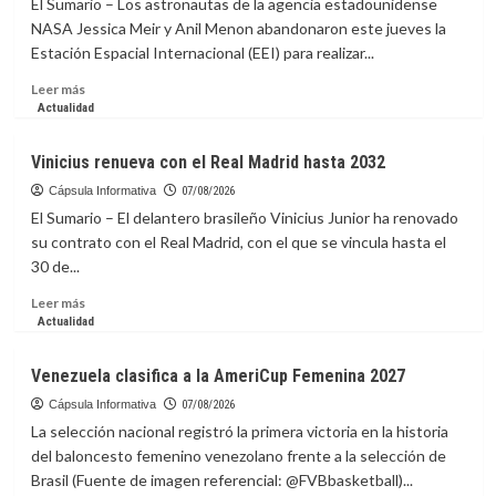
El Sumario – Los astronautas de la agencia estadounidense
Army
20
NASA Jessica Meir y Anil Menon abandonaron este jueves la
ARC
de
Estación Espacial Internacional (EEI) para realizar...
Uruguay
y
Leer
Leer más
se
más
Actualidad
encargará
sobre
de
Astronautas
Vinicius renueva con el Real Madrid hasta 2032
la
de
absoluta
la
Cápsula Informativa
07/08/2026
interinamente
NASA
El Sumario – El delantero brasileño Vinicius Junior ha renovado
inician
su contrato con el Real Madrid, con el que se vincula hasta el
caminata
30 de...
para
preparar
Leer
Leer más
paneles
más
Actualidad
solares
sobre
en
Vinicius
Venezuela clasifica a la AmeriCup Femenina 2027
la
renueva
EEI
con
Cápsula Informativa
07/08/2026
el
La selección nacional registró la primera victoria en la historia
Real
del baloncesto femenino venezolano frente a la selección de
Madrid
Brasil (Fuente de imagen referencial: @FVBbasketball)...
hasta