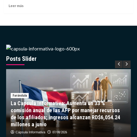
2032
Leer
Leer más
más
sobre
Venezuela
clasifica
a
la
AmeriCup
Femenina
2027
Posts Slider
Farándula
La Capsula Informativa: Aumenta un 33 %
comisión anual de las AFP por manejar recursos
de los afiliados; ingresos alcanzan RD$6,054.24
millones a junio
Cápsula Informativa
07/08/2026