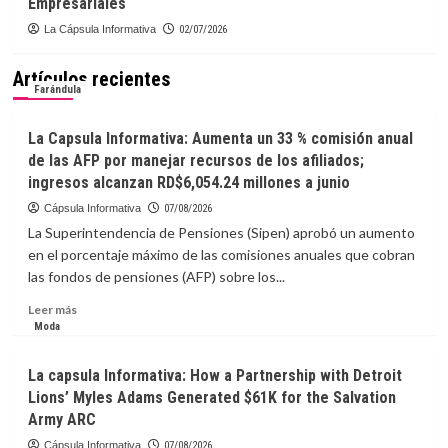
Empresariales
La Cápsula Informativa
02/07/2026
Artículos recientes
Farándula
La Capsula Informativa: Aumenta un 33 % comisión anual
de las AFP por manejar recursos de los afiliados;
ingresos alcanzan RD$6,054.24 millones a junio
Cápsula Informativa
07/08/2026
La Superintendencia de Pensiones (Sipen) aprobó un aumento
en el porcentaje máximo de las comisiones anuales que cobran
las fondos de pensiones (AFP) sobre los...
Leer
Leer más
más
Moda
sobre
La
La capsula Informativa: How a Partnership with Detroit
Capsula
Lions’ Myles Adams Generated $61K for the Salvation
Informativa:
Army ARC
Aumenta
un
Cápsula Informativa
07/08/2026