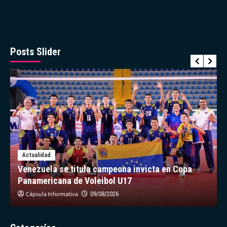
el
número
13
de
Oswaldo
Posts Slider
Guillén
Actualidad
Venezuela se titula campeona invicta en Copa
Panamericana de Voleibol U17
Cápsula Informativa
09/08/2026