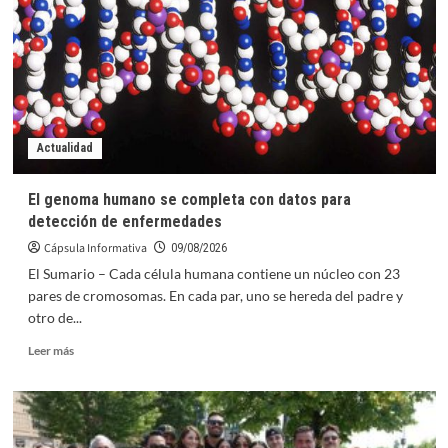
para
el
desamor
de
Karol
G
en
su
Actualidad
último
álbum
El genoma humano se completa con datos para
detección de enfermedades
Cápsula Informativa
09/08/2026
El Sumario – Cada célula humana contiene un núcleo con 23
pares de cromosomas. En cada par, uno se hereda del padre y
otro de...
Leer
Leer más
más
sobre
El
genoma
humano