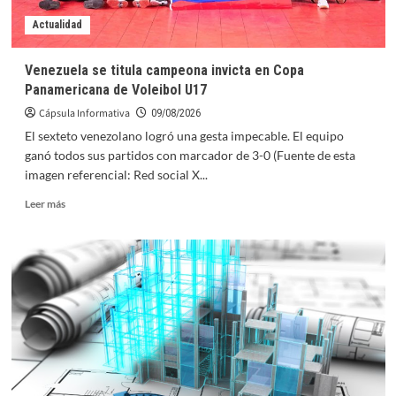
Actualidad
Venezuela se titula campeona invicta en Copa
Panamericana de Voleibol U17
Cápsula Informativa
09/08/2026
El sexteto venezolano logró una gesta impecable. El equipo
ganó todos sus partidos con marcador de 3-0 (Fuente de esta
imagen referencial: Red social X...
Leer
Leer más
más
sobre
Venezuela
se
titula
campeona
invicta
en
Copa
Panamericana
de