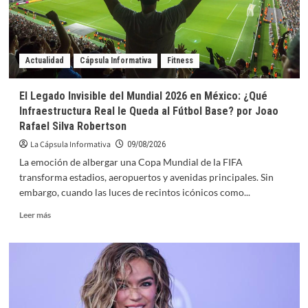
Modularización
Lidera
la
Edificación
de
Actualidad
Cápsula Informativa
Fitness
Viviendas
y
El Legado Invisible del Mundial 2026 en México: ¿Qué
Hospitales
Infraestructura Real le Queda al Fútbol Base? por Joao
por
Rafael Silva Robertson
Armando
Iachini
La Cápsula Informativa
09/08/2026
La emoción de albergar una Copa Mundial de la FIFA
transforma estadios, aeropuertos y avenidas principales. Sin
embargo, cuando las luces de recintos icónicos como...
Leer
Leer más
más
sobre
El
Legado
Invisible
del
Mundial