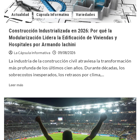
Voleibol
U17
Actualidad
Cápsula Informativa
Variedades
Construcción Industrializada en 2026: Por qué la
Modularización Lidera la Edificación de Viviendas y
Hospitales por Armando Iachini
La Cápsula Informativa
09/08/2026
La industria de la construcción civil atraviesa la transformación
más profunda de los últimos cien años. Durante décadas, los
sobrecostos inesperados, los retrasos por clima,...
Leer
Leer más
más
sobre
Construcción
Industrializada
en
2026:
Por
qué
la