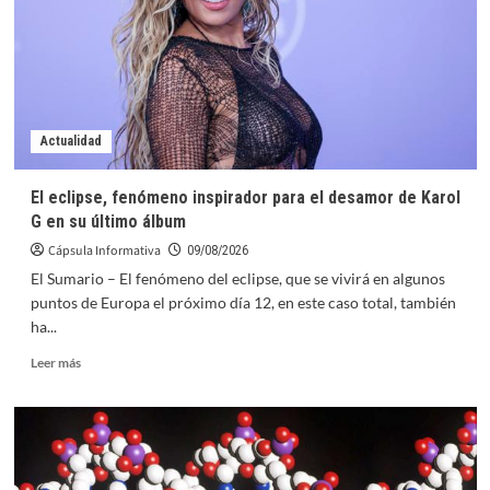
2026
en
México:
¿Qué
Infraestructura
Real
le
Actualidad
Queda
al
El eclipse, fenómeno inspirador para el desamor de Karol
Fútbol
G en su último álbum
Base?
por
Cápsula Informativa
09/08/2026
Joao
El Sumario – El fenómeno del eclipse, que se vivirá en algunos
Rafael
puntos de Europa el próximo día 12, en este caso total, también
Silva
ha...
Robertson
Leer
Leer más
más
sobre
El
eclipse,
fenómeno
inspirador