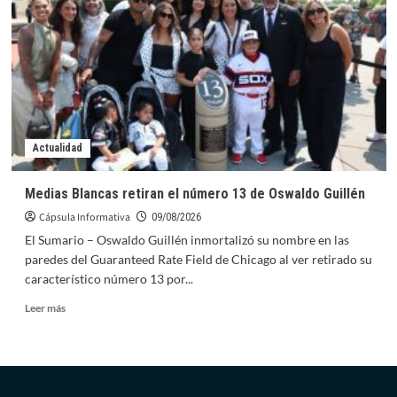
se
completa
con
datos
para
detección
de
enfermedades
Actualidad
Medias Blancas retiran el número 13 de Oswaldo Guillén
Cápsula Informativa
09/08/2026
El Sumario – Oswaldo Guillén inmortalizó su nombre en las
paredes del Guaranteed Rate Field de Chicago al ver retirado su
característico número 13 por...
Leer
Leer más
más
sobre
Medias
Blancas
retiran