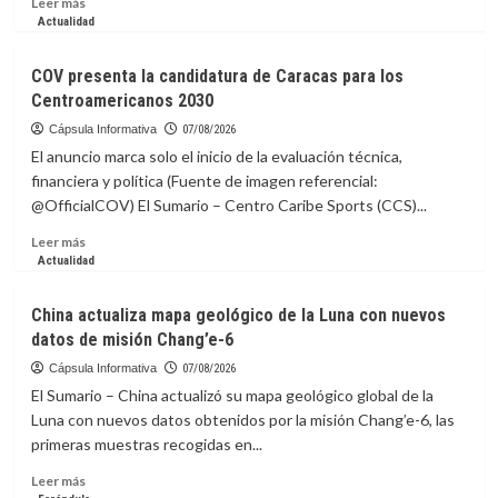
Leer más
más
Actualidad
sobre
Venezuela
COV presenta la candidatura de Caracas para los
clasifica
Centroamericanos 2030
a
la
Cápsula Informativa
07/08/2026
AmeriCup
El anuncio marca solo el inicio de la evaluación técnica,
Femenina
financiera y política (Fuente de imagen referencial:
2027
@OfficialCOV) El Sumario – Centro Caribe Sports (CCS)...
Leer
Leer más
más
Actualidad
sobre
COV
China actualiza mapa geológico de la Luna con nuevos
presenta
datos de misión Chang’e-6
la
candidatura
Cápsula Informativa
07/08/2026
de
El Sumario – China actualizó su mapa geológico global de la
Caracas
Luna con nuevos datos obtenidos por la misión Chang’e-6, las
para
primeras muestras recogidas en...
los
Centroamericanos
Leer
Leer más
2030