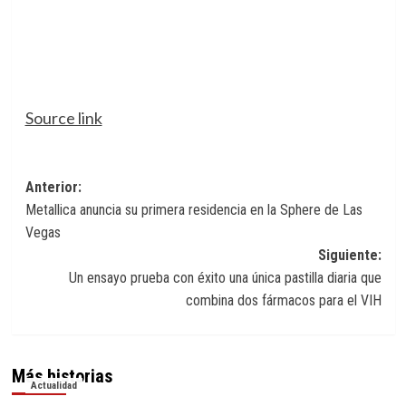
Source link
Navegación
Anterior:
Metallica anuncia su primera residencia en la Sphere de Las
de
Vegas
entradas
Siguiente:
Un ensayo prueba con éxito una única pastilla diaria que
combina dos fármacos para el VIH
Más historias
Actualidad