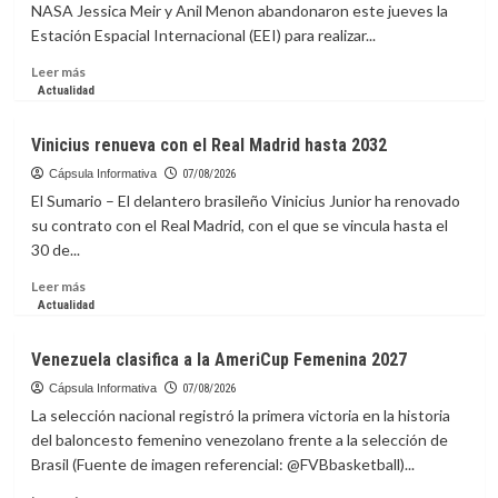
NASA Jessica Meir y Anil Menon abandonaron este jueves la
Estación Espacial Internacional (EEI) para realizar...
Leer
Leer más
más
Actualidad
sobre
Astronautas
Vinicius renueva con el Real Madrid hasta 2032
de
la
Cápsula Informativa
07/08/2026
NASA
El Sumario – El delantero brasileño Vinicius Junior ha renovado
inician
su contrato con el Real Madrid, con el que se vincula hasta el
caminata
30 de...
para
preparar
Leer
Leer más
paneles
más
Actualidad
solares
sobre
en
Vinicius
Venezuela clasifica a la AmeriCup Femenina 2027
la
renueva
EEI
con
Cápsula Informativa
07/08/2026
el
La selección nacional registró la primera victoria en la historia
Real
del baloncesto femenino venezolano frente a la selección de
Madrid
Brasil (Fuente de imagen referencial: @FVBbasketball)...
hasta
2032
Leer