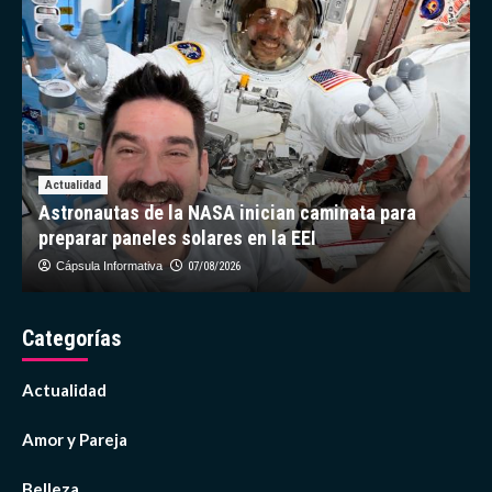
dar
señales
Actualidad
Astronautas de la NASA inician caminata para
preparar paneles solares en la EEI
Cápsula Informativa
07/08/2026
Categorías
Actualidad
Amor y Pareja
Belleza