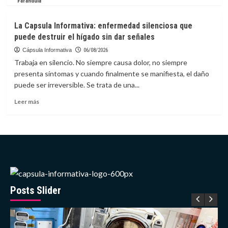
más
Farándula
sobre
China
La Capsula Informativa: enfermedad silenciosa que
actualiza
puede destruir el hígado sin dar señales
mapa
geológico
Cápsula Informativa
06/08/2026
de
Trabaja en silencio. No siempre causa dolor, no siempre
la
presenta síntomas y cuando finalmente se manifiesta, el daño
Luna
puede ser irreversible. Se trata de una...
con
nuevos
Leer
Leer más
datos
más
de
sobre
misión
La
Chang’e-
Capsula
6
Informativa:
enfermedad
silenciosa
que
puede
Posts Slider
destruir
el
hígado
sin