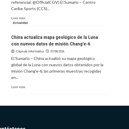
referencial: @OfficialCOV) El Sumario – Centro
Caribe Sports (CCS)...
Leer
Leer más
más
Actualidad
sobre
COV
China actualiza mapa geológico de la Luna
presenta
con nuevos datos de misión Chang’e-6
la
candidatura
Cápsula Informativa
07/08/2026
de
El Sumario – China actualizó su mapa geológico
Caracas
global de la Luna con nuevos datos obtenidos por la
para
misión Chang’e-6, las primeras muestras recogidas
los
en...
Centroamericanos
2030
Leer
Leer más
más
sobre
China
actualiza
mapa
geológico
de