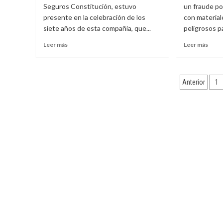
Seguros Constitución, estuvo
un fraude po
presente en la celebración de los
con materia
siete años de esta compañía, que...
peligrosos pa
Leer
Leer
Leer más
Leer más
más
más
sobre
sobr
Omar
Impl
Pagina
Farias
PIP
Anterior
1
Luces
será
de
celebró
susti
los
de
entrad
siete
mane
años
gratu
de
segú
Seguros
orde
Constitución
del
TSJ