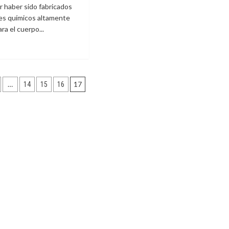
r haber sido fabricados
les químicos altamente
ra el cuerpo...
e
antes
ción
…
17
14
15
16
n
tuidos
as
ra
ita,
n
n