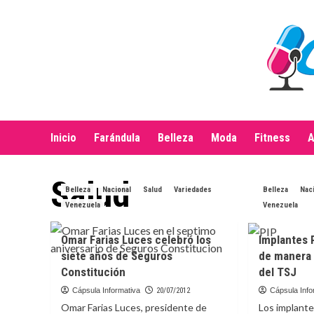
Saltar
al
contenido
Inicio
Farándula
Belleza
Moda
Fitness
A
Salud
Belleza
Nacional
Salud
Variedades
Belleza
Nac
Venezuela
Venezuela
Omar Farias Luces celebró los
Implantes 
siete años de Seguros
de manera 
Constitución
del TSJ
Cápsula Informativa
20/07/2012
Cápsula Info
Omar Farias Luces, presidente de
Los implante