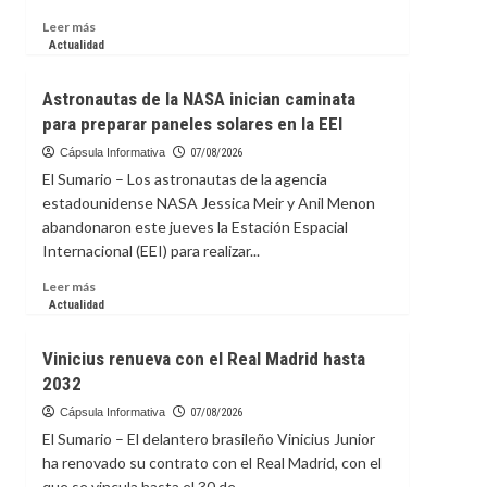
Leer
Leer más
más
Actualidad
sobre
Diego
Astronautas de la NASA inician caminata
Forlán
para preparar paneles solares en la EEI
dirigirá
la
Cápsula Informativa
07/08/2026
sub-
El Sumario – Los astronautas de la agencia
20
estadounidense NASA Jessica Meir y Anil Menon
de
abandonaron este jueves la Estación Espacial
Uruguay
Internacional (EEI) para realizar...
y
se
Leer
Leer más
encargará
más
Actualidad
de
sobre
la
Astronautas
absoluta
Vinicius renueva con el Real Madrid hasta
de
interinamente
2032
la
NASA
Cápsula Informativa
07/08/2026
inician
El Sumario – El delantero brasileño Vinicius Junior
caminata
ha renovado su contrato con el Real Madrid, con el
para
que se vincula hasta el 30 de...