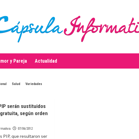
mor y Pareja
Actualidad
ional
Salud
Variedades
PIP serán sustituidos
gratuita, según orden
rmativa
07/06/2012
s PIP, que resultaron ser