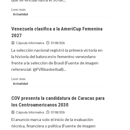
preparar
paneles
Leer
Leer más
solares
más
Actualidad
en
sobre
la
Vinicius
Venezuela clasifica a la AmeriCup Femenina
EEI
renueva
2027
con
el
Cápsula Informativa
07/08/2026
Real
La selección nacional registró la primera victoria en
Madrid
la historia del baloncesto femenino venezolano
hasta
frente a la selección de Brasil (Fuente de imagen
2032
referencial: @FVBbasketball)...
Leer
Leer más
más
Actualidad
sobre
Venezuela
COV presenta la candidatura de Caracas para
clasifica
los Centroamericanos 2030
a
la
Cápsula Informativa
07/08/2026
AmeriCup
El anuncio marca solo el inicio de la evaluación
Femenina
técnica, financiera y política (Fuente de imagen
2027