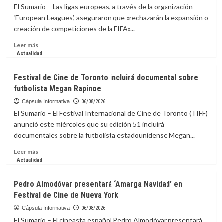
Pitching,
El Sumario – Las ligas europeas, a través de la organización
Start
‘European Leagues’, aseguraron que «rechazarán la expansión o
Connecting:
creación de competiciones de la FIFA»...
The
Case
Leer
Leer más
for
más
Actualidad
Real
sobre
Media
Ligas
Festival de Cine de Toronto incluirá documental sobre
Relationships
europeas
futbolista Megan Rapinoe
rechazan
la
Cápsula Informativa
06/08/2026
expansión
El Sumario – El Festival Internacional de Cine de Toronto (TIFF)
de
anunció este miércoles que su edición 51 incluirá
las
documentales sobre la futbolista estadounidense Megan...
competiciones
de
Leer
Leer más
la
más
Actualidad
FIFA
sobre
Festival
Pedro Almodóvar presentará ‘Amarga Navidad’ en
de
Festival de Cine de Nueva York
Cine
de
Cápsula Informativa
06/08/2026
Toronto
El Sumario – El cineasta español Pedro Almodóvar presentará,