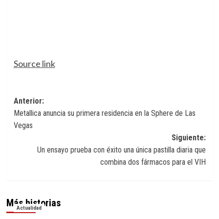
Source link
Navegación
Anterior:
Metallica anuncia su primera residencia en la Sphere de Las
de
Vegas
entradas
Siguiente:
Un ensayo prueba con éxito una única pastilla diaria que
combina dos fármacos para el VIH
Más historias
Actualidad