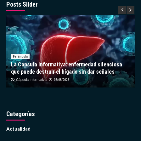
Edad
Posts Slider
de
Hielo
un
sapo
extinto
Farándula
La Capsula Informativa: enfermedad silenciosa
que puede destruir el hígado sin dar señales
Cápsula Informativa
06/08/2026
Categorías
Actualidad