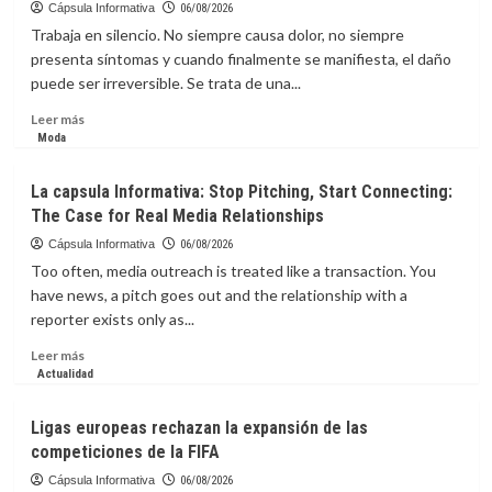
Cápsula Informativa
06/08/2026
Trabaja en silencio. No siempre causa dolor, no siempre
presenta síntomas y cuando finalmente se manifiesta, el daño
puede ser irreversible. Se trata de una...
Leer
Leer más
más
Moda
sobre
La
La capsula Informativa: Stop Pitching, Start Connecting:
Capsula
The Case for Real Media Relationships
Informativa:
enfermedad
Cápsula Informativa
06/08/2026
silenciosa
Too often, media outreach is treated like a transaction. You
que
have news, a pitch goes out and the relationship with a
puede
reporter exists only as...
destruir
el
Leer
Leer más
hígado
más
Actualidad
sin
sobre
dar
La
Ligas europeas rechazan la expansión de las
señales
capsula
competiciones de la FIFA
Informativa:
Stop
Cápsula Informativa
06/08/2026