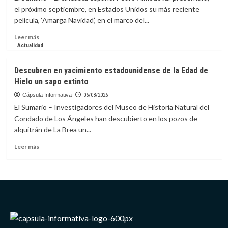
incluirá
el próximo septiembre, en Estados Unidos su más reciente
documental
película, ‘Amarga Navidad’, en el marco del...
sobre
futbolista
Leer
Leer más
Megan
más
Actualidad
Rapinoe
sobre
Pedro
Descubren en yacimiento estadounidense de la Edad de
Almodóvar
Hielo un sapo extinto
presentará
‘Amarga
Cápsula Informativa
06/08/2026
Navidad’
El Sumario – Investigadores del Museo de Historia Natural del
en
Condado de Los Ángeles han descubierto en los pozos de
Festival
alquitrán de La Brea un...
de
Cine
Leer
Leer más
de
más
Nueva
sobre
York
Descubren
en
yacimiento
estadounidense
de
la