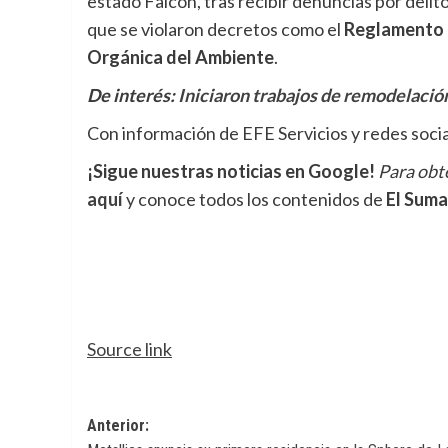
estado Falcón, tras recibir denuncias por deli
que se violaron decretos como el
Reglamento 
Orgánica del Ambiente
.
De interés:
Iniciaron trabajos de remodelación
Con información de EFE Servicios y redes soci
¡Sigue nuestras noticias en Google!
Para obte
aquí
y conoce todos los contenidos de
El Suma
Source link
Navegación
Anterior: