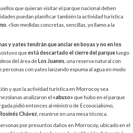
uellos que quieran visitar el parque nacional deben
ridades puedan planificar también la actividad turística
imo
. «Son medidas concretas, sencillas, yo llamo a la
has y yates tendrán que anclar en boyas y no en los
 sostuvo que
está descartado el cierre del parque
luego
ídeos del área de
Los Juanes
, una reserva natural con
de personas con yates lanzando espuma al agua en modo
ación y que la actividad turística en Morrocoy sea
nezolanas analizaron el
«abuso»
que hubo en el parque
gada pidió entonces al ministro de Ecosocialismo,
Rosinés Chávez
, reunirse en una mesa técnica.
personas por presuntos daños en Morrocoy, ubicado en el