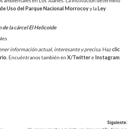
tos ambientales en Los Juanes. La institución determinó
de Uso del Parque Nacional Morrocoy
y la
Ley
 de la cárcel El Helicoide
ales
ner información actual, interesante y precisa.
Haz
clic
rio
. Encuéntranos también en
X/Twitter
e
Instagram
Siguiente: