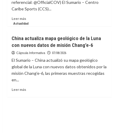
referencial: @OfficialCOV) El Sumario – Centro
Caribe Sports (CCS)...
Leer
Leer más
más
Actualidad
sobre
COV
China actualiza mapa geológico de la Luna
presenta
con nuevos datos de misión Chang’e-6
la
candidatura
Cápsula Informativa
07/08/2026
de
El Sumario – China actualizó su mapa geológico
Caracas
global de la Luna con nuevos datos obtenidos por la
para
misión Chang’e-6, las primeras muestras recogidas
los
en...
Centroamericanos
2030
Leer
Leer más
más
sobre
China
actualiza
mapa
geológico
de