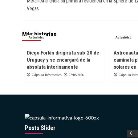
Metallica anuncia su primera residencia en la Sphere de L
de
Vegas
entradas
Más historias
Actualidad
Actualidad
Diego Forlán dirigirá la sub-20 de
Astronauta
Uruguay y se encargará de la
caminata p
absoluta interinamente
solares en 
Cápsula Informativa
07/08/2026
Cápsula Info
Posts Slider