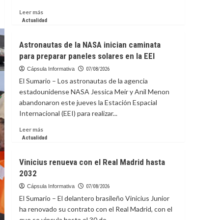
Leer
Leer más
más
Actualidad
sobre
Diego
Astronautas de la NASA inician caminata
Forlán
para preparar paneles solares en la EEI
dirigirá
la
Cápsula Informativa
07/08/2026
sub-
El Sumario – Los astronautas de la agencia
20
estadounidense NASA Jessica Meir y Anil Menon
de
abandonaron este jueves la Estación Espacial
Uruguay
Internacional (EEI) para realizar...
y
se
Leer
Leer más
encargará
más
Actualidad
de
sobre
la
Astronautas
absoluta
Vinicius renueva con el Real Madrid hasta
de
interinamente
2032
la
NASA
Cápsula Informativa
07/08/2026
inician
El Sumario – El delantero brasileño Vinicius Junior
caminata
ha renovado su contrato con el Real Madrid, con el
para
que se vincula hasta el 30 de...