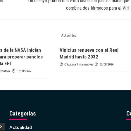
as
Un ensayo prueba con éxito una única pastilla diaria que
combina dos fármacos para el VIH
Actualidad
s de la NASA inician
Vinicius renueva con el Real
ara preparar paneles
Madrid hasta 2032
la EEI
Cápsula Informativa
07/08/2026
rmativa
07/08/2026
Categorías
C
Actualidad