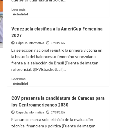
preparar
paneles
Leer
Leer más
solares
más
Actualidad
en
sobre
la
Vinicius
Venezuela clasifica a la AmeriCup Femenina
EEI
renueva
2027
con
el
Cápsula Informativa
07/08/2026
Real
La selección nacional registró la primera victoria en
Madrid
la historia del baloncesto femenino venezolano
hasta
frente a la selección de Brasil (Fuente de imagen
2032
referencial: @FVBbasketball)...
Leer
Leer más
más
Actualidad
sobre
Venezuela
COV presenta la candidatura de Caracas para
clasifica
los Centroamericanos 2030
a
la
Cápsula Informativa
07/08/2026
AmeriCup
El anuncio marca solo el inicio de la evaluación
Femenina
técnica, financiera y política (Fuente de imagen
2027