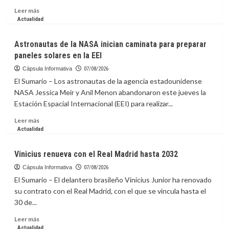
RD$6,054.24
Lions’
Leer
Leer más
millones
Myles
más
Actualidad
a
Adams
sobre
junio
Generated
Diego
Astronautas de la NASA inician caminata para preparar
$61K
Forlán
paneles solares en la EEI
for
dirigirá
the
la
Cápsula Informativa
07/08/2026
Salvation
sub-
El Sumario – Los astronautas de la agencia estadounidense
Army
20
NASA Jessica Meir y Anil Menon abandonaron este jueves la
ARC
de
Estación Espacial Internacional (EEI) para realizar...
Uruguay
y
Leer
Leer más
se
más
Actualidad
encargará
sobre
de
Astronautas
Vinicius renueva con el Real Madrid hasta 2032
la
de
absoluta
la
Cápsula Informativa
07/08/2026
interinamente
NASA
El Sumario – El delantero brasileño Vinicius Junior ha renovado
inician
su contrato con el Real Madrid, con el que se vincula hasta el
caminata
30 de...
para
preparar
Leer
Leer más
paneles
más
Actualidad