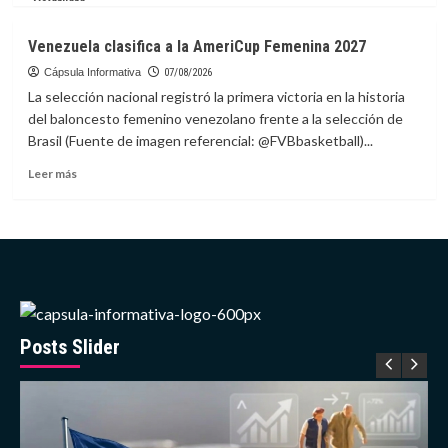
solares
sobre
en
Vinicius
Venezuela clasifica a la AmeriCup Femenina 2027
la
renueva
EEI
con
Cápsula Informativa
07/08/2026
el
La selección nacional registró la primera victoria en la historia
Real
del baloncesto femenino venezolano frente a la selección de
Madrid
Brasil (Fuente de imagen referencial: @FVBbasketball)...
hasta
2032
Leer
Leer más
más
sobre
Venezuela
clasifica
a
la
AmeriCup
Femenina
2027
Posts Slider