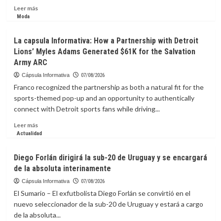
Leer
Leer más
más
Moda
sobre
La
La capsula Informativa: How a Partnership with Detroit
Capsula
Lions’ Myles Adams Generated $61K for the Salvation
Informativa:
Army ARC
Aumenta
un
Cápsula Informativa
07/08/2026
33
Franco recognized the partnership as both a natural fit for the
%
sports-themed pop-up and an opportunity to authentically
comisión
connect with Detroit sports fans while driving...
anual
de
Leer
Leer más
las
más
Actualidad
AFP
sobre
por
La
Diego Forlán dirigirá la sub-20 de Uruguay y se encargará
manejar
capsula
recursos
de la absoluta interinamente
Informativa:
de
How
Cápsula Informativa
07/08/2026
los
a
El Sumario – El exfutbolista Diego Forlán se convirtió en el
afiliados;
Partnership
nuevo seleccionador de la sub-20 de Uruguay y estará a cargo
ingresos
with
alcanzan
de la absoluta...
Detroit