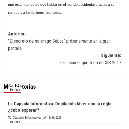
que están dando de qué hablar en el mundo occidental gracias a su
calidad y a los óptimos resultados.
Navegación
Anterior:
“El secreto de mi amigo Sebas” próximamente en la gran
de
pantalla
entradas
Siguiente:
Las locuras que trajo el CES 2017
Más historias
Belleza
La Capsula Informativa: Depilación láser con la regla:
¿debo esperar?
Cápsula Informativa
18/06/2024
Belleza