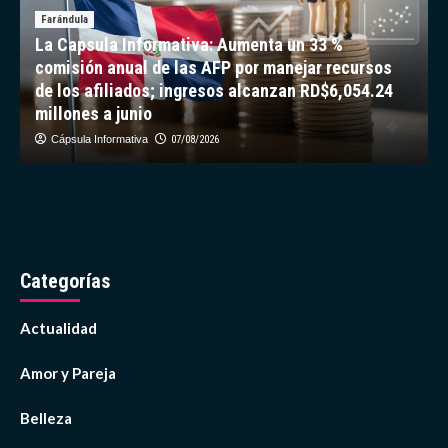
Farándula
La Capsula Informativa: Aumenta un 33 %
comisión anual de las AFP por manejar recursos
de los afiliados; ingresos alcanzan RD$6,054.24
millones a junio
Cápsula Informativa
07/08/2026
Categorías
Actualidad
Amor y Pareja
Belleza