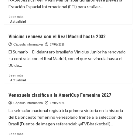
de
Estación Espacial Internacional (EEI) para realizar...
Uruguay
y
Leer
Leer más
se
más
Actualidad
encargará
sobre
de
Astronautas
Vinicius renueva con el Real Madrid hasta 2032
la
de
absoluta
la
Cápsula Informativa
07/08/2026
interinamente
NASA
El Sumario – El delantero brasileño Vinicius Junior ha renovado
inician
su contrato con el Real Madrid, con el que se vincula hasta el
caminata
30 de...
para
preparar
Leer
Leer más
paneles
más
Actualidad
solares
sobre
en
Vinicius
Venezuela clasifica a la AmeriCup Femenina 2027
la
renueva
EEI
con
Cápsula Informativa
07/08/2026
el
La selección nacional registró la primera victoria en la historia
Real
del baloncesto femenino venezolano frente a la selección de
Madrid
Brasil (Fuente de imagen referencial: @FVBbasketball)...
hasta
2032
Leer
Leer más