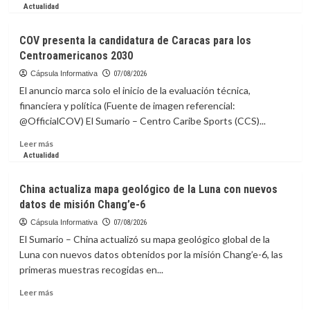
más
Actualidad
sobre
Venezuela
COV presenta la candidatura de Caracas para los
clasifica
Centroamericanos 2030
a
la
Cápsula Informativa
07/08/2026
AmeriCup
El anuncio marca solo el inicio de la evaluación técnica,
Femenina
financiera y política (Fuente de imagen referencial:
2027
@OfficialCOV) El Sumario – Centro Caribe Sports (CCS)...
Leer
Leer más
más
Actualidad
sobre
COV
China actualiza mapa geológico de la Luna con nuevos
presenta
datos de misión Chang’e-6
la
candidatura
Cápsula Informativa
07/08/2026
de
El Sumario – China actualizó su mapa geológico global de la
Caracas
Luna con nuevos datos obtenidos por la misión Chang’e-6, las
para
primeras muestras recogidas en...
los
Centroamericanos
Leer
Leer más
2030
más