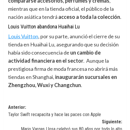
compararse accesorios, perfumes y cremas
,
mientras que en la tienda oficial, el público de la
nación asiática tendrá
acceso a toda la colección
.
Louis Vuitton abandona Huaihai Lu
Louis Vuitton
,
por su parte, anunció el cierre de su
tienda en Huaihai Lu, asegurando que su decisión
había sido consecuencia de
un cambio de
actividad financiera en el sector
. Aunque la
prestigiosa firma de moda francesa no abrirá más
tiendas en Shanghai,
inaugurarán sucursales en
Zhengzhou, Wuxi y Changchun
.
Navegación
Anterior:
Taylor Swift recapacita y hace las paces con Apple
de
Siguiente:
entradas
Mario Vargas Llosa celebró sus 80 años por todo lo alto