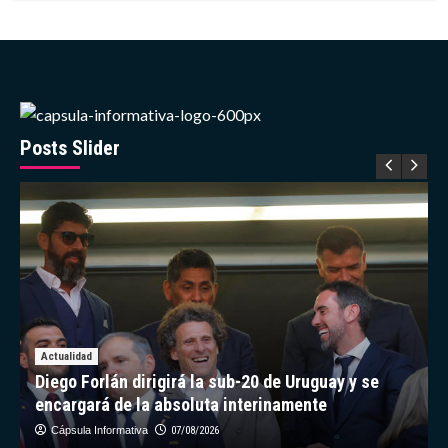
sobre
China
actualiza
mapa
geológico
de
la
Luna
Posts Slider
con
nuevos
datos
de
misión
Chang’e-
6
Actualidad
Diego Forlán dirigirá la sub-20 de Uruguay y se
encargará de la absoluta interinamente
Cápsula Informativa
07/08/2026