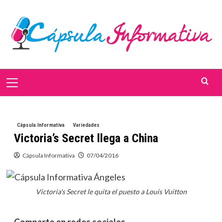
Saltar
al
contenido
Menú
primario
Cápsula Informativa
Variedades
Victoria’s Secret llega a China
Cápsula Informativa
07/04/2016
Victoria's Secret le quita el puesto a Louis Vuitton
Comparte en redes sociales