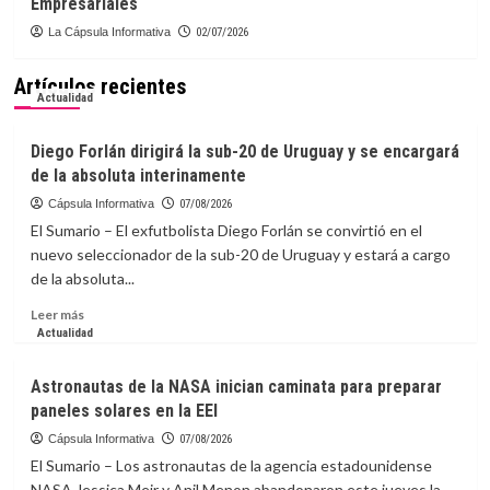
Empresariales
La Cápsula Informativa
02/07/2026
Artículos recientes
Actualidad
Diego Forlán dirigirá la sub-20 de Uruguay y se encargará
de la absoluta interinamente
Cápsula Informativa
07/08/2026
El Sumario – El exfutbolista Diego Forlán se convirtió en el
nuevo seleccionador de la sub-20 de Uruguay y estará a cargo
de la absoluta...
Leer
Leer más
más
Actualidad
sobre
Diego
Astronautas de la NASA inician caminata para preparar
Forlán
paneles solares en la EEI
dirigirá
la
Cápsula Informativa
07/08/2026
sub-
El Sumario – Los astronautas de la agencia estadounidense
20
NASA Jessica Meir y Anil Menon abandonaron este jueves la