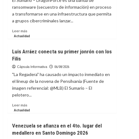
El Sumario – DragonForce es una banda de
Edad
ransomware (secuestro de información) en proceso
de
a transformarse en una infraestructura que permita
Hielo
un
a grupos cibercriminales lanzar...
sapo
Leer
Leer más
extinto
más
Actualidad
sobre
Arribo
Luis Arráez conecta su primer jonrón con los
de
Filis
los
“carteles”
Cápsula Informativa
06/08/2026
a
"La Regadera" ha causado un impacto inmediato en
la
el lineup de la novena de Pensilvania (Fuente de
ciberseguridad:
imagen referencial: @MLB) El Sumario – El
Grupo
pelotero...
de
ciberdelincuencia
Leer
Leer más
evoluciona
más
Actualidad
a
sobre
plataforma
Luis
de
Venezuela se afianza en el 4to. lugar del
Arráez
servicios
medallero en Santo Domingo 2026
conecta
criminales