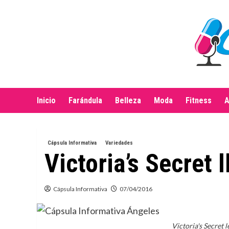
Saltar
al
contenido
Inicio
Farándula
Belleza
Moda
Fitness
A
Cápsula Informativa
Variedades
Victoria’s Secret 
Cápsula Informativa
07/04/2016
Victoria's Secret l