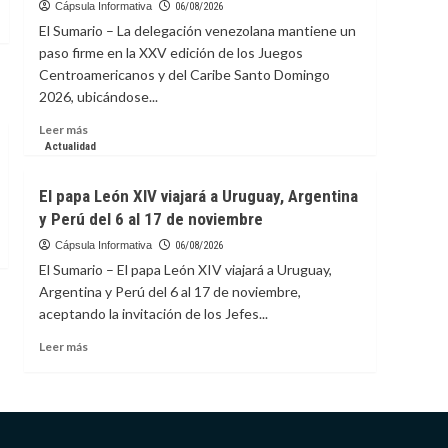
su
Cápsula Informativa
06/08/2026
primer
El Sumario – La delegación venezolana mantiene un
jonrón
paso firme en la XXV edición de los Juegos
con
Centroamericanos y del Caribe Santo Domingo
los
2026, ubicándose...
Filis
Leer
Leer más
más
Actualidad
sobre
Venezuela
El papa León XIV viajará a Uruguay, Argentina
se
y Perú del 6 al 17 de noviembre
afianza
en
Cápsula Informativa
06/08/2026
el
El Sumario – El papa León XIV viajará a Uruguay,
4to.
Argentina y Perú del 6 al 17 de noviembre,
lugar
aceptando la invitación de los Jefes...
del
medallero
Leer
Leer más
en
más
Santo
sobre
Domingo
El
2026
papa
León