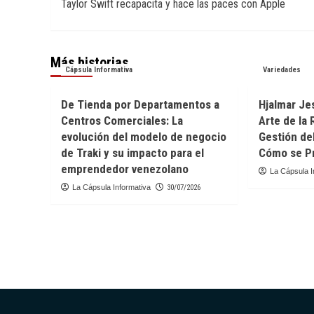
Taylor Swift recapacita y hace las paces con Apple
de
entradas
Más historias
Cápsula Informativa
Variedades
De Tienda por Departamentos a
Hjalmar Jes
Centros Comerciales: La
Arte de la 
evolución del modelo de negocio
Gestión de
de Traki y su impacto para el
Cómo se Pr
emprendedor venezolano
La Cápsula I
La Cápsula Informativa
30/07/2026