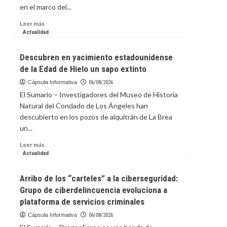
en el marco del...
Leer
Leer más
más
Actualidad
sobre
Pedro
Descubren en yacimiento estadounidense
Almodóvar
de la Edad de Hielo un sapo extinto
presentará
‘Amarga
Cápsula Informativa
06/08/2026
Navidad’
El Sumario – Investigadores del Museo de Historia
en
Natural del Condado de Los Ángeles han
Festival
descubierto en los pozos de alquitrán de La Brea
de
un...
Cine
de
Leer
Leer más
Nueva
más
Actualidad
York
sobre
Descubren
Arribo de los “carteles” a la ciberseguridad:
en
Grupo de ciberdelincuencia evoluciona a
yacimiento
plataforma de servicios criminales
estadounidense
de
Cápsula Informativa
06/08/2026
la