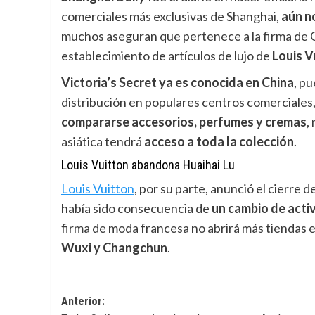
comerciales más exclusivas de Shanghai,
aún
n
muchos aseguran que pertenece a la firma de 
establecimiento de artículos de lujo de
Louis V
Victoria’s Secret ya es conocida en China
, p
distribución en populares centros comerciales
compararse accesorios, perfumes y cremas
,
asiática tendrá
acceso a toda la colección
.
Louis Vuitton abandona Huaihai Lu
Louis Vuitton
,
por su parte, anunció el cierre 
había sido consecuencia de
un cambio de activ
firma de moda francesa no abrirá más tiendas 
Wuxi y Changchun
.
Navegación
Anterior: