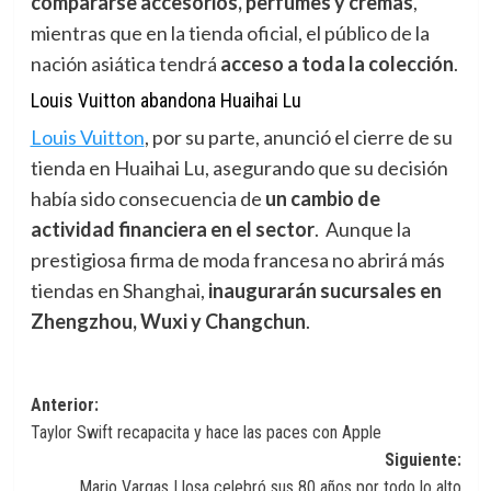
compararse accesorios, perfumes y cremas
,
mientras que en la tienda oficial, el público de la
nación asiática tendrá
acceso a toda la colección
.
Louis Vuitton abandona Huaihai Lu
Louis Vuitton
,
por su parte, anunció el cierre de su
tienda en Huaihai Lu, asegurando que su decisión
había sido consecuencia de
un cambio de
actividad financiera en el sector
. Aunque la
prestigiosa firma de moda francesa no abrirá más
tiendas en Shanghai,
inaugurarán sucursales en
Zhengzhou, Wuxi y Changchun
.
Navegación
Anterior:
Taylor Swift recapacita y hace las paces con Apple
de
Siguiente:
entradas
Mario Vargas Llosa celebró sus 80 años por todo lo alto