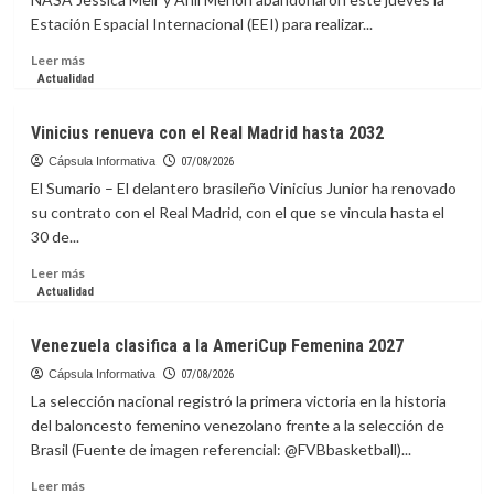
de
Estación Espacial Internacional (EEI) para realizar...
Uruguay
y
Leer
Leer más
se
más
Actualidad
encargará
sobre
de
Astronautas
Vinicius renueva con el Real Madrid hasta 2032
la
de
absoluta
la
Cápsula Informativa
07/08/2026
interinamente
NASA
El Sumario – El delantero brasileño Vinicius Junior ha renovado
inician
su contrato con el Real Madrid, con el que se vincula hasta el
caminata
30 de...
para
preparar
Leer
Leer más
paneles
más
Actualidad
solares
sobre
en
Vinicius
Venezuela clasifica a la AmeriCup Femenina 2027
la
renueva
EEI
con
Cápsula Informativa
07/08/2026
el
La selección nacional registró la primera victoria en la historia
Real
del baloncesto femenino venezolano frente a la selección de
Madrid
Brasil (Fuente de imagen referencial: @FVBbasketball)...
hasta
2032
Leer
Leer más