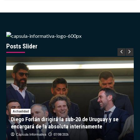
sobre
China
actualiza
mapa
geológico
de
la
Luna
Posts Slider
con
nuevos
datos
de
misión
Chang’e-
6
Actualidad
Diego Forlán dirigirá la sub-20 de Uruguay y se
encargará de la absoluta interinamente
Cápsula Informativa
07/08/2026