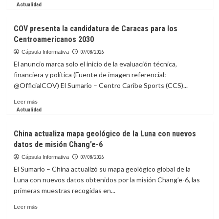
más
Actualidad
sobre
Venezuela
COV presenta la candidatura de Caracas para los
clasifica
Centroamericanos 2030
a
la
Cápsula Informativa
07/08/2026
AmeriCup
El anuncio marca solo el inicio de la evaluación técnica,
Femenina
financiera y política (Fuente de imagen referencial:
2027
@OfficialCOV) El Sumario – Centro Caribe Sports (CCS)...
Leer
Leer más
más
Actualidad
sobre
COV
China actualiza mapa geológico de la Luna con nuevos
presenta
datos de misión Chang’e-6
la
candidatura
Cápsula Informativa
07/08/2026
de
El Sumario – China actualizó su mapa geológico global de la
Caracas
Luna con nuevos datos obtenidos por la misión Chang’e-6, las
para
primeras muestras recogidas en...
los
Centroamericanos
Leer
Leer más
2030
más