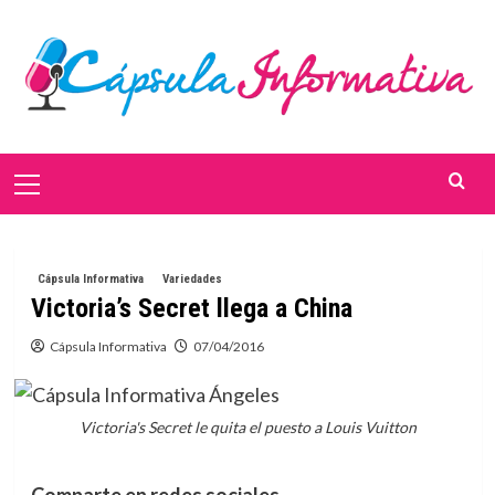
Saltar
al
contenido
Menú
primario
Cápsula Informativa
Variedades
Victoria’s Secret llega a China
Cápsula Informativa
07/04/2016
Victoria's Secret le quita el puesto a Louis Vuitton
Comparte en redes sociales