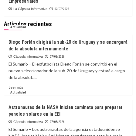
Empresariales
La Cápsula Informativa
02/07/2026
Artículos recientes
Actualidad
Diego Forlán dirigirá la sub-20 de Uruguay y se encargará
de la absoluta interinamente
Cápsula Informativa
07/08/2026
El Sumario – El exfutbolista Diego Forlán se convirtió en el
nuevo seleccionador de la sub-20 de Uruguay y estará a cargo
de la absoluta...
Leer
Leer más
más
Actualidad
sobre
Diego
Astronautas de la NASA inician caminata para preparar
Forlán
paneles solares en la EEI
dirigirá
la
Cápsula Informativa
07/08/2026
sub-
El Sumario – Los astronautas de la agencia estadounidense
20
NASA Jessica Meir y Anil Menon abandonaron este jueves la