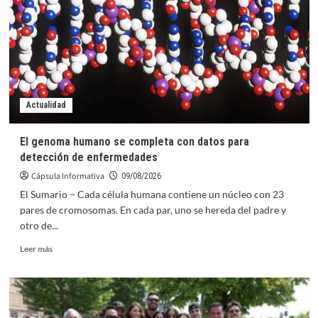
para
el
desamor
de
Karol
G
en
su
Actualidad
último
álbum
El genoma humano se completa con datos para
detección de enfermedades
Cápsula Informativa
09/08/2026
El Sumario – Cada célula humana contiene un núcleo con 23
pares de cromosomas. En cada par, uno se hereda del padre y
otro de...
Leer
Leer más
más
sobre
El
genoma
humano