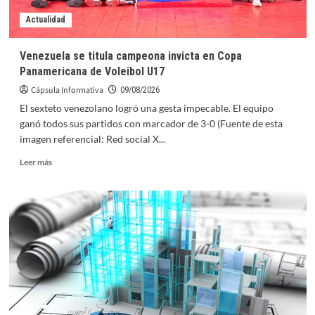
Actualidad
Venezuela se titula campeona invicta en Copa
Panamericana de Voleibol U17
Cápsula Informativa
09/08/2026
El sexteto venezolano logró una gesta impecable. El equipo
ganó todos sus partidos con marcador de 3-0 (Fuente de esta
imagen referencial: Red social X...
Leer
Leer más
más
sobre
Venezuela
se
titula
campeona
invicta
en
Copa
Panamericana
de