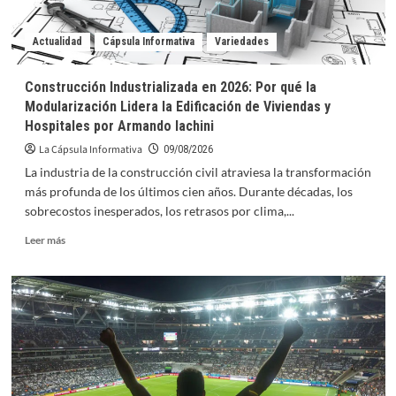
Voleibol
U17
Actualidad
Cápsula Informativa
Variedades
Construcción Industrializada en 2026: Por qué la
Modularización Lidera la Edificación de Viviendas y
Hospitales por Armando Iachini
La Cápsula Informativa
09/08/2026
La industria de la construcción civil atraviesa la transformación
más profunda de los últimos cien años. Durante décadas, los
sobrecostos inesperados, los retrasos por clima,...
Leer
Leer más
más
sobre
Construcción
Industrializada
en
2026:
Por
qué
la