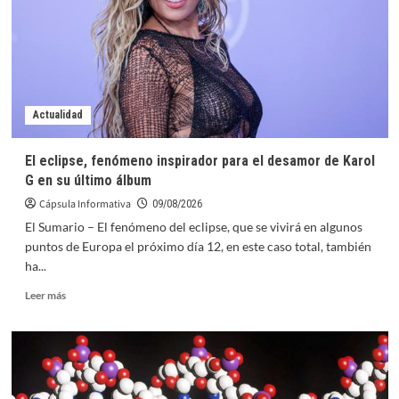
2026
en
México:
¿Qué
Infraestructura
Real
le
Actualidad
Queda
al
El eclipse, fenómeno inspirador para el desamor de Karol
Fútbol
G en su último álbum
Base?
por
Cápsula Informativa
09/08/2026
Joao
El Sumario – El fenómeno del eclipse, que se vivirá en algunos
Rafael
puntos de Europa el próximo día 12, en este caso total, también
Silva
ha...
Robertson
Leer
Leer más
más
sobre
El
eclipse,
fenómeno
inspirador