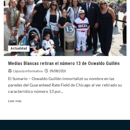
se
completa
con
datos
para
detección
de
enfermedades
Actualidad
Medias Blancas retiran el número 13 de Oswaldo Guillén
Cápsula Informativa
09/08/2026
El Sumario – Oswaldo Guillén inmortalizó su nombre en las
paredes del Guaranteed Rate Field de Chicago al ver retirado su
característico número 13 por...
Leer
Leer más
más
sobre
Medias
Blancas
retiran