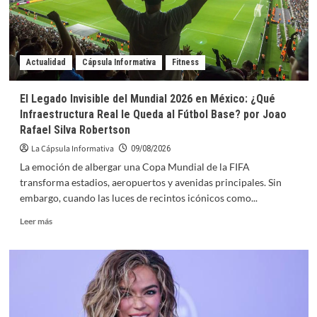
Modularización
Lidera
la
Edificación
de
Actualidad
Cápsula Informativa
Fitness
Viviendas
y
El Legado Invisible del Mundial 2026 en México: ¿Qué
Hospitales
Infraestructura Real le Queda al Fútbol Base? por Joao
por
Rafael Silva Robertson
Armando
Iachini
La Cápsula Informativa
09/08/2026
La emoción de albergar una Copa Mundial de la FIFA
transforma estadios, aeropuertos y avenidas principales. Sin
embargo, cuando las luces de recintos icónicos como...
Leer
Leer más
más
sobre
El
Legado
Invisible
del
Mundial