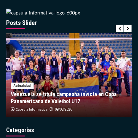
el
número
13
de
Posts Slider
Oswaldo
Guillén
Actualidad
Venezuela se titula campeona invicta en Copa
Panamericana de Voleibol U17
Cápsula Informativa
09/08/2026
Categorías