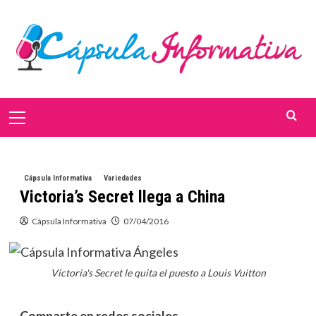
Saltar
al
contenido
Menú
primario
Cápsula Informativa
Variedades
Victoria’s Secret llega a China
Cápsula Informativa
07/04/2016
Victoria's Secret le quita el puesto a Louis Vuitton
Comparte en redes sociales