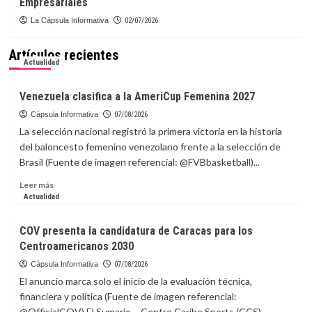
Empresariales
La Cápsula Informativa
02/07/2026
Artículos recientes
Actualidad
Venezuela clasifica a la AmeriCup Femenina 2027
Cápsula Informativa
07/08/2026
La selección nacional registró la primera victoria en la historia
del baloncesto femenino venezolano frente a la selección de
Brasil (Fuente de imagen referencial: @FVBbasketball)...
Leer
Leer más
más
Actualidad
sobre
Venezuela
COV presenta la candidatura de Caracas para los
clasifica
Centroamericanos 2030
a
la
Cápsula Informativa
07/08/2026
AmeriCup
El anuncio marca solo el inicio de la evaluación técnica,
Femenina
financiera y política (Fuente de imagen referencial:
2027
@OfficialCOV) El Sumario – Centro Caribe Sports (CCS)...