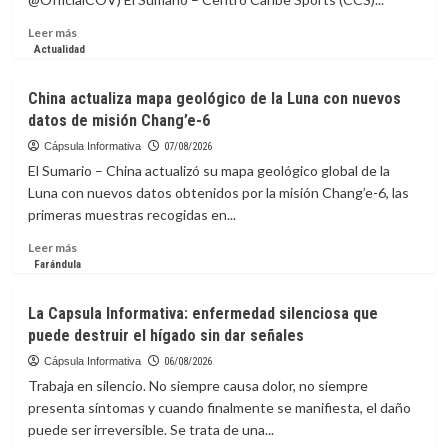
Leer
Leer más
más
Actualidad
sobre
COV
China actualiza mapa geológico de la Luna con nuevos
presenta
datos de misión Chang’e-6
la
candidatura
Cápsula Informativa
07/08/2026
de
El Sumario – China actualizó su mapa geológico global de la
Caracas
Luna con nuevos datos obtenidos por la misión Chang’e-6, las
para
primeras muestras recogidas en...
los
Centroamericanos
Leer
Leer más
2030
más
Farándula
sobre
China
La Capsula Informativa: enfermedad silenciosa que
actualiza
puede destruir el hígado sin dar señales
mapa
geológico
Cápsula Informativa
06/08/2026
de
Trabaja en silencio. No siempre causa dolor, no siempre
la
presenta síntomas y cuando finalmente se manifiesta, el daño
Luna
puede ser irreversible. Se trata de una...
con