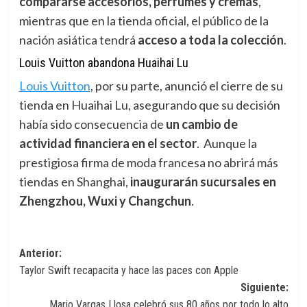
compararse accesorios, perfumes y cremas
,
mientras que en la tienda oficial, el público de la
nación asiática tendrá
acceso a toda la colección
.
Louis Vuitton abandona Huaihai Lu
Louis Vuitton
,
por su parte, anunció el cierre de su
tienda en Huaihai Lu, asegurando que su decisión
había sido consecuencia de
un cambio de
actividad financiera en el sector
. Aunque la
prestigiosa firma de moda francesa no abrirá más
tiendas en Shanghai,
inaugurarán sucursales en
Zhengzhou, Wuxi y Changchun
.
Navegación
Anterior:
Taylor Swift recapacita y hace las paces con Apple
de
Siguiente:
entradas
Mario Vargas Llosa celebró sus 80 años por todo lo alto