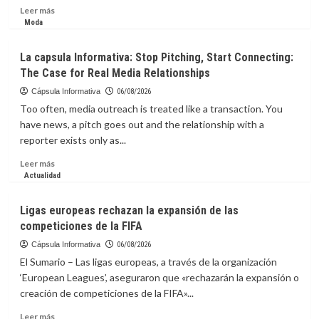
nuevos
Leer
Leer más
datos
más
Moda
de
sobre
misión
La
La capsula Informativa: Stop Pitching, Start Connecting:
Chang’e-
Capsula
The Case for Real Media Relationships
6
Informativa:
enfermedad
Cápsula Informativa
06/08/2026
silenciosa
Too often, media outreach is treated like a transaction. You
que
have news, a pitch goes out and the relationship with a
puede
reporter exists only as...
destruir
el
Leer
Leer más
hígado
más
Actualidad
sin
sobre
dar
La
Ligas europeas rechazan la expansión de las
señales
capsula
competiciones de la FIFA
Informativa:
Stop
Cápsula Informativa
06/08/2026
Pitching,
El Sumario – Las ligas europeas, a través de la organización
Start
‘European Leagues’, aseguraron que «rechazarán la expansión o
Connecting:
creación de competiciones de la FIFA»...
The
Case
Leer
Leer más