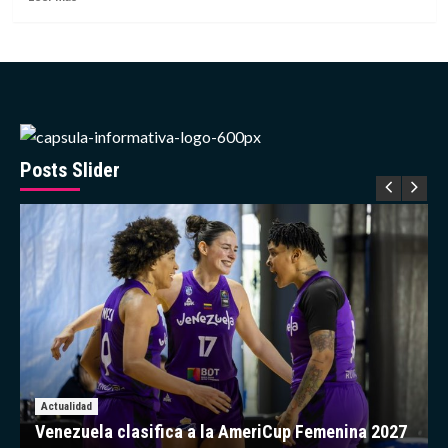
for
más
Real
sobre
Media
Ligas
Relationships
europeas
rechazan
la
expansión
de
las
Posts Slider
competiciones
de
la
FIFA
Actualidad
Venezuela clasifica a la AmeriCup Femenina 2027