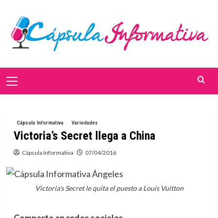
Saltar
al
contenido
Menú
primario
Cápsula Informativa
Variedades
Victoria’s Secret llega a China
Cápsula Informativa
07/04/2016
Victoria's Secret le quita el puesto a Louis Vuitton
Comparte en redes sociales