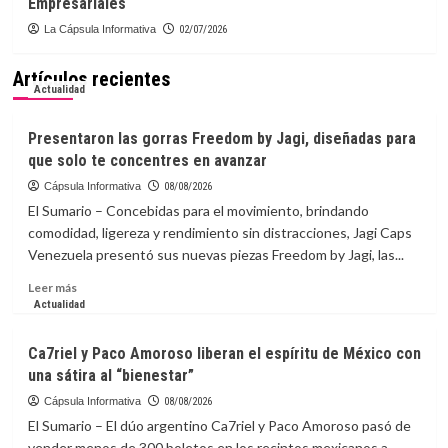
Empresariales
La Cápsula Informativa
02/07/2026
Artículos recientes
Actualidad
Presentaron las gorras Freedom by Jagi, diseñadas para
que solo te concentres en avanzar
Cápsula Informativa
08/08/2026
El Sumario – Concebidas para el movimiento, brindando
comodidad, ligereza y rendimiento sin distracciones, Jagi Caps
Venezuela presentó sus nuevas piezas Freedom by Jagi, las...
Leer
Leer más
más
Actualidad
sobre
Presentaron
Ca7riel y Paco Amoroso liberan el espíritu de México con
las
una sátira al “bienestar”
gorras
Freedom
Cápsula Informativa
08/08/2026
by
El Sumario – El dúo argentino Ca7riel y Paco Amoroso pasó de
Jagi,
vender menos de 300 boletos en los recintos mexicanos a