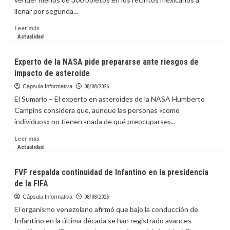
diseñadas
llenar por segunda...
para
que
Leer
Leer más
solo
más
Actualidad
te
sobre
concentres
Ca7riel
Experto de la NASA pide prepararse ante riesgos de
en
y
impacto de asteroide
avanzar
Paco
Amoroso
Cápsula Informativa
08/08/2026
liberan
El Sumario – El experto en asteroides de la NASA Humberto
el
Campins considera que, aunque las personas «como
espíritu
individuos» no tienen «nada de qué preocuparse»...
de
México
Leer
Leer más
con
más
Actualidad
una
sobre
sátira
Experto
FVF respalda continuidad de Infantino en la presidencia
al
de
de la FIFA
“bienestar”
la
NASA
Cápsula Informativa
08/08/2026
pide
El organismo venezolano afirmó que bajo la conducción de
prepararse
Infantino en la última década se han registrado avances
ante