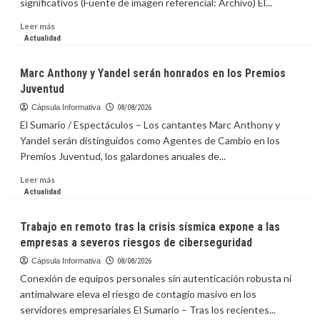
significativos (Fuente de imagen referencial: Archivo) El...
riesgos
de
Leer
Leer más
impacto
más
Actualidad
de
sobre
asteroide
FVF
Marc Anthony y Yandel serán honrados en los Premios
respalda
Juventud
continuidad
de
Cápsula Informativa
08/08/2026
Infantino
El Sumario / Espectáculos – Los cantantes Marc Anthony y
en
Yandel serán distinguidos como Agentes de Cambio en los
la
Premios Juventud, los galardones anuales de...
presidencia
de
Leer
Leer más
la
más
Actualidad
FIFA
sobre
Marc
Trabajo en remoto tras la crisis sísmica expone a las
Anthony
empresas a severos riesgos de ciberseguridad
y
Yandel
Cápsula Informativa
08/08/2026
serán
Conexión de equipos personales sin autenticación robusta ni
honrados
antimalware eleva el riesgo de contagio masivo en los
en
servidores empresariales El Sumario – Tras los recientes...
los