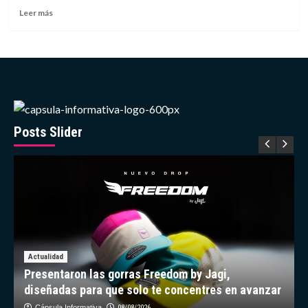
Premios
Leer
Leer más
Juventud
más
sobre
Trabajo
en
remoto
tras
la
crisis
sísmica
Posts Slider
expone
a
las
empresas
a
severos
riesgos
de
ciberseguridad
Actualidad
Presentaron las gorras Freedom by Jagi,
diseñadas para que solo te concentres en avanzar
Cápsula Informativa
08/08/2026