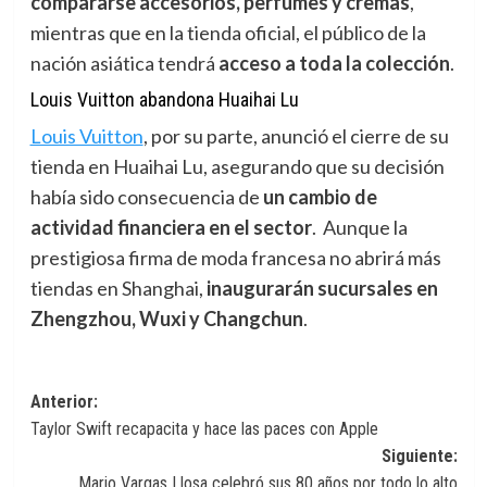
compararse accesorios, perfumes y cremas
,
mientras que en la tienda oficial, el público de la
nación asiática tendrá
acceso a toda la colección
.
Louis Vuitton abandona Huaihai Lu
Louis Vuitton
,
por su parte, anunció el cierre de su
tienda en Huaihai Lu, asegurando que su decisión
había sido consecuencia de
un cambio de
actividad financiera en el sector
. Aunque la
prestigiosa firma de moda francesa no abrirá más
tiendas en Shanghai,
inaugurarán sucursales en
Zhengzhou, Wuxi y Changchun
.
Navegación
Anterior:
Taylor Swift recapacita y hace las paces con Apple
de
Siguiente:
entradas
Mario Vargas Llosa celebró sus 80 años por todo lo alto