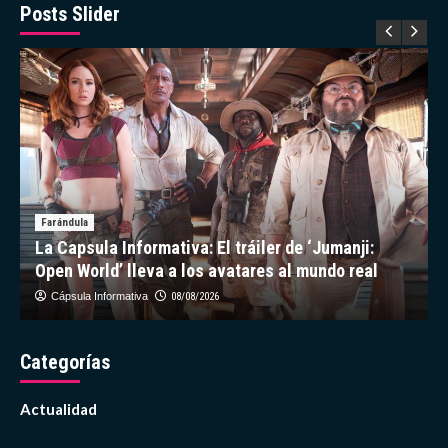
en
Posts Slider
los
Premios
Juventud
Farándula
La Capsula Informativa: El tráiler de ‘Jumanji:
Open World’ lleva a los avatares al mundo real
Cápsula Informativa
08/08/2026
Categorías
Actualidad