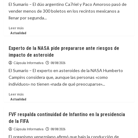
by
El Sumario – El dúo argentino Ca7riel y Paco Amoroso pasó de
Jagi,
vender menos de 300 boletos en los recintos mexicanos a
diseñadas
llenar por segunda...
para
que
Leer
Leer más
solo
más
Actualidad
te
sobre
concentres
Ca7riel
Experto de la NASA pide prepararse ante riesgos de
en
y
impacto de asteroide
avanzar
Paco
Amoroso
Cápsula Informativa
08/08/2026
liberan
El Sumario – El experto en asteroides de la NASA Humberto
el
Campins considera que, aunque las personas «como
espíritu
individuos» no tienen «nada de qué preocuparse»...
de
México
Leer
Leer más
con
más
Actualidad
una
sobre
sátira
Experto
FVF respalda continuidad de Infantino en la presidencia
al
de
de la FIFA
“bienestar”
la
NASA
Cápsula Informativa
08/08/2026
pide
El organismo venezolano afirmó que bajo la conducción de