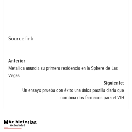
Source link
Navegación
Anterior:
Metallica anuncia su primera residencia en la Sphere de Las
de
Vegas
entradas
Siguiente:
Un ensayo prueba con éxito una única pastilla diaria que
combina dos fármacos para el VIH
Más historias
Actualidad