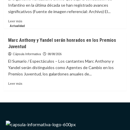
prepararse
Infantino en la última década se han registrado avances
ante
significativos (Fuente de imagen referencial: Archivo) El...
riesgos
de
Leer
Leer más
impacto
más
Actualidad
de
sobre
asteroide
FVF
Marc Anthony y Yandel serán honrados en los Premios
respalda
Juventud
continuidad
de
Cápsula Informativa
08/08/2026
Infantino
El Sumario / Espectáculos – Los cantantes Marc Anthony y
en
Yandel serán distinguidos como Agentes de Cambio en los
la
Premios Juventud, los galardones anuales de...
presidencia
de
Leer
Leer más
la
más
FIFA
sobre
Marc
Anthony
y
Yandel
serán
honrados