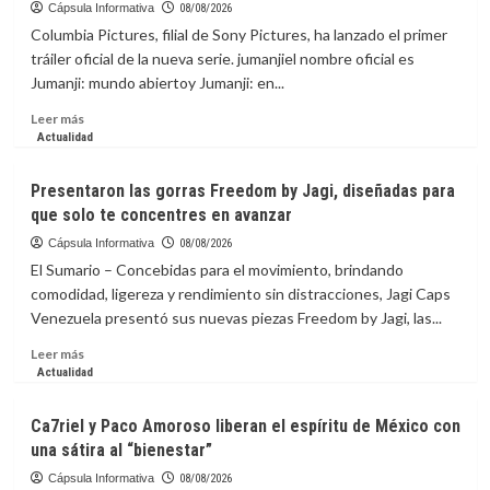
Cápsula Informativa
08/08/2026
Columbia Pictures, filial de Sony Pictures, ha lanzado el primer
tráiler oficial de la nueva serie. jumanjiel nombre oficial es
Jumanji: mundo abiertoy Jumanji: en...
Leer
Leer más
más
Actualidad
sobre
La
Presentaron las gorras Freedom by Jagi, diseñadas para
Capsula
que solo te concentres en avanzar
Informativa:
El
Cápsula Informativa
08/08/2026
tráiler
El Sumario – Concebidas para el movimiento, brindando
de
comodidad, ligereza y rendimiento sin distracciones, Jagi Caps
‘Jumanji:
Venezuela presentó sus nuevas piezas Freedom by Jagi, las...
Open
World’
Leer
Leer más
lleva
más
Actualidad
a
sobre
los
Presentaron
Ca7riel y Paco Amoroso liberan el espíritu de México con
avatares
las
una sátira al “bienestar”
al
gorras
mundo
Freedom
Cápsula Informativa
08/08/2026
real