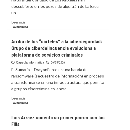
Festival
descubierto en los pozos de alquitrán de La Brea
de
un...
Cine
de
Leer
Leer más
Nueva
más
Actualidad
York
sobre
Descubren
Arribo de los “carteles” a la ciberseguridad:
en
Grupo de ciberdelincuencia evoluciona a
yacimiento
plataforma de servicios criminales
estadounidense
de
Cápsula Informativa
06/08/2026
la
El Sumario – DragonForce es una banda de
Edad
ransomware (secuestro de información) en proceso
de
a transformarse en una infraestructura que permita
Hielo
un
a grupos cibercriminales lanzar...
sapo
Leer
Leer más
extinto
más
Actualidad
sobre
Arribo
Luis Arráez conecta su primer jonrón con los
de
Filis
los