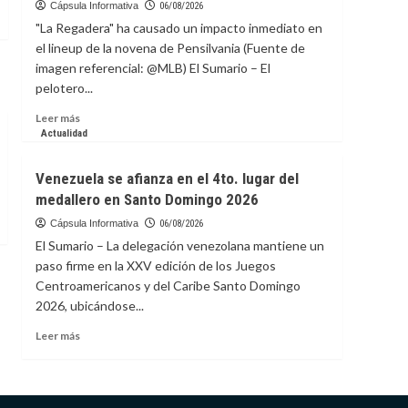
“carteles”
Cápsula Informativa
06/08/2026
a
"La Regadera" ha causado un impacto inmediato en
la
el lineup de la novena de Pensilvania (Fuente de
ciberseguridad:
imagen referencial: @MLB) El Sumario – El
Grupo
pelotero...
de
ciberdelincuencia
Leer
Leer más
evoluciona
más
Actualidad
a
sobre
plataforma
Luis
de
Venezuela se afianza en el 4to. lugar del
Arráez
servicios
medallero en Santo Domingo 2026
conecta
criminales
su
Cápsula Informativa
06/08/2026
primer
El Sumario – La delegación venezolana mantiene un
jonrón
paso firme en la XXV edición de los Juegos
con
Centroamericanos y del Caribe Santo Domingo
los
2026, ubicándose...
Filis
Leer
Leer más
más
sobre
Venezuela
se