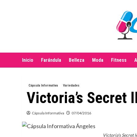
Saltar
al
contenido
Inicio
Farándula
Belleza
Moda
Fitness
A
Cápsula Informativa
Variedades
Victoria’s Secret 
Cápsula Informativa
07/04/2016
Victoria's Secret l