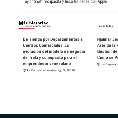
Taylor Swift recapacita y hace las paces con Apple
de
entradas
Más historias
Cápsula Informativa
Variedades
De Tienda por Departamentos a
Hjalmar Jes
Centros Comerciales: La
Arte de la 
evolución del modelo de negocio
Gestión de
de Traki y su impacto para el
Cómo se Pr
emprendedor venezolano
La Cápsula I
La Cápsula Informativa
30/07/2026