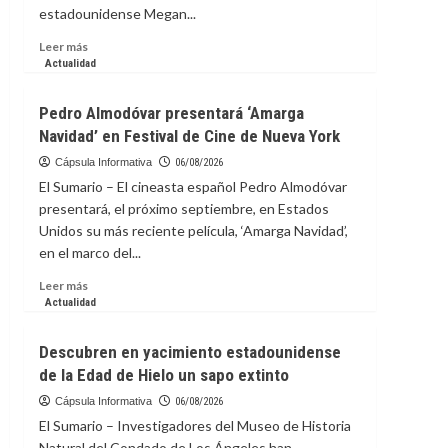
estadounidense Megan...
Leer
Leer más
más
Actualidad
sobre
Festival
Pedro Almodóvar presentará ‘Amarga
de
Navidad’ en Festival de Cine de Nueva York
Cine
de
Cápsula Informativa
06/08/2026
Toronto
El Sumario – El cineasta español Pedro Almodóvar
incluirá
presentará, el próximo septiembre, en Estados
documental
Unidos su más reciente película, ‘Amarga Navidad’,
sobre
en el marco del...
futbolista
Megan
Leer
Leer más
Rapinoe
más
Actualidad
sobre
Pedro
Descubren en yacimiento estadounidense
Almodóvar
de la Edad de Hielo un sapo extinto
presentará
‘Amarga
Cápsula Informativa
06/08/2026
Navidad’
El Sumario – Investigadores del Museo de Historia
en
Natural del Condado de Los Ángeles han