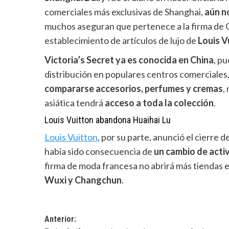
comerciales más exclusivas de Shanghai,
aún
n
muchos aseguran que pertenece a la firma de 
establecimiento de artículos de lujo de
Louis V
Victoria’s Secret ya es conocida en China
, p
distribución en populares centros comerciales
compararse accesorios, perfumes y cremas
,
asiática tendrá
acceso a toda la colección
.
Louis Vuitton abandona Huaihai Lu
Louis Vuitton
,
por su parte, anunció el cierre 
había sido consecuencia de
un cambio de activ
firma de moda francesa no abrirá más tiendas 
Wuxi y Changchun
.
Navegación
Anterior: