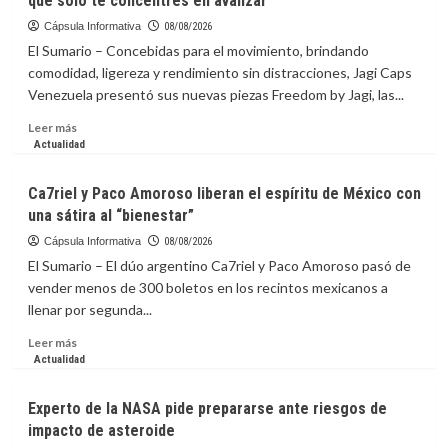
que solo te concentres en avanzar
Cápsula Informativa
08/08/2026
El Sumario – Concebidas para el movimiento, brindando
comodidad, ligereza y rendimiento sin distracciones, Jagi Caps
Venezuela presentó sus nuevas piezas Freedom by Jagi, las...
Leer
Leer más
más
Actualidad
sobre
Presentaron
Ca7riel y Paco Amoroso liberan el espíritu de México con
las
una sátira al “bienestar”
gorras
Freedom
Cápsula Informativa
08/08/2026
by
El Sumario – El dúo argentino Ca7riel y Paco Amoroso pasó de
Jagi,
vender menos de 300 boletos en los recintos mexicanos a
diseñadas
llenar por segunda...
para
que
Leer
Leer más
solo
más
Actualidad
te
sobre
concentres
Ca7riel
Experto de la NASA pide prepararse ante riesgos de
en
y
impacto de asteroide
avanzar
Paco