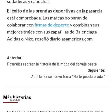
sudaderas y capuchas.
El éxito de
las prendas deportivas
en la pasarela
está comprobada. Las marcas no paran de
colaborar con
firmas de deporte
y combinan sus
mejores trajes con sus zapatillas de Balenciaga
Adidas o Nike, reseñó diariolasamericas.com.
Navegación
Anterior:
Pasarelas recrean la historia de la moda del salvaje oeste
de
Siguiente:
entradas
Abel lanza su nuevo tema “No te puedo olvidar”
Más historias
Farándula