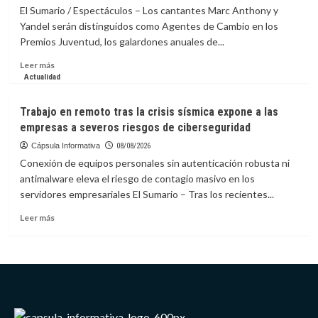
Infantino
El Sumario / Espectáculos – Los cantantes Marc Anthony y
en
Yandel serán distinguidos como Agentes de Cambio en los
la
Premios Juventud, los galardones anuales de...
presidencia
de
Leer
Leer más
la
más
Actualidad
FIFA
sobre
Marc
Trabajo en remoto tras la crisis sísmica expone a las
Anthony
empresas a severos riesgos de ciberseguridad
y
Yandel
Cápsula Informativa
08/08/2026
serán
Conexión de equipos personales sin autenticación robusta ni
honrados
antimalware eleva el riesgo de contagio masivo en los
en
servidores empresariales El Sumario – Tras los recientes...
los
Premios
Leer
Leer más
Juventud
más
sobre
Trabajo
en
remoto
tras
la