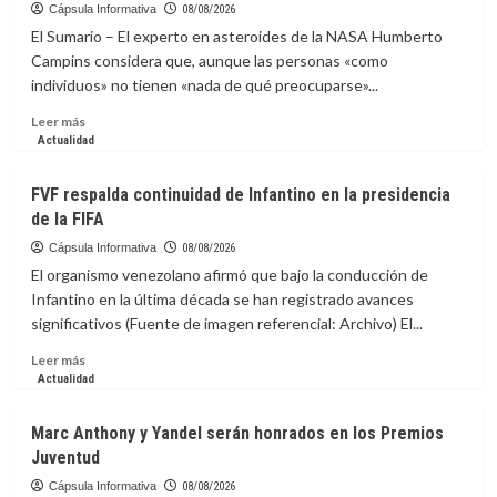
Amoroso
Cápsula Informativa
08/08/2026
liberan
El Sumario – El experto en asteroides de la NASA Humberto
el
Campins considera que, aunque las personas «como
espíritu
individuos» no tienen «nada de qué preocuparse»...
de
México
Leer
Leer más
con
más
Actualidad
una
sobre
sátira
Experto
FVF respalda continuidad de Infantino en la presidencia
al
de
de la FIFA
“bienestar”
la
NASA
Cápsula Informativa
08/08/2026
pide
El organismo venezolano afirmó que bajo la conducción de
prepararse
Infantino en la última década se han registrado avances
ante
significativos (Fuente de imagen referencial: Archivo) El...
riesgos
de
Leer
Leer más
impacto
más
Actualidad
de
sobre
asteroide
FVF
Marc Anthony y Yandel serán honrados en los Premios
respalda
Juventud
continuidad
de
Cápsula Informativa
08/08/2026