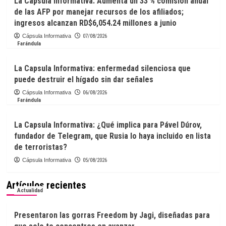
La Capsula Informativa: Aumenta un 33 % comisión anual
de las AFP por manejar recursos de los afiliados;
ingresos alcanzan RD$6,054.24 millones a junio
Cápsula Informativa
07/08/2026
Farándula
La Capsula Informativa: enfermedad silenciosa que
puede destruir el hígado sin dar señales
Cápsula Informativa
06/08/2026
Farándula
La Capsula Informativa: ¿Qué implica para Pável Dúrov,
fundador de Telegram, que Rusia lo haya incluido en lista
de terroristas?
Cápsula Informativa
05/08/2026
Artículos recientes
Actualidad
Presentaron las gorras Freedom by Jagi, diseñadas para