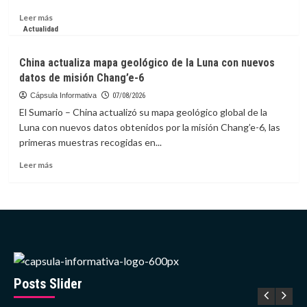
Leer
Leer más
más
Actualidad
sobre
COV
China actualiza mapa geológico de la Luna con nuevos
presenta
datos de misión Chang’e-6
la
candidatura
Cápsula Informativa
07/08/2026
de
El Sumario – China actualizó su mapa geológico global de la
Caracas
Luna con nuevos datos obtenidos por la misión Chang’e-6, las
para
primeras muestras recogidas en...
los
Centroamericanos
Leer
Leer más
2030
más
sobre
China
actualiza
mapa
geológico
de
la
Luna
Posts Slider
con
nuevos