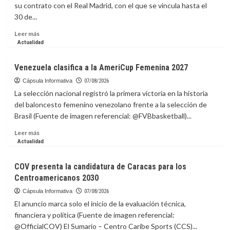
inician
su contrato con el Real Madrid, con el que se vincula hasta el
caminata
30 de...
para
preparar
Leer
Leer más
paneles
más
Actualidad
solares
sobre
en
Vinicius
Venezuela clasifica a la AmeriCup Femenina 2027
la
renueva
EEI
con
Cápsula Informativa
07/08/2026
el
La selección nacional registró la primera victoria en la historia
Real
del baloncesto femenino venezolano frente a la selección de
Madrid
Brasil (Fuente de imagen referencial: @FVBbasketball)...
hasta
2032
Leer
Leer más
más
Actualidad
sobre
Venezuela
COV presenta la candidatura de Caracas para los
clasifica
Centroamericanos 2030
a
la
Cápsula Informativa
07/08/2026
AmeriCup
El anuncio marca solo el inicio de la evaluación técnica,
Femenina
financiera y política (Fuente de imagen referencial:
2027
@OfficialCOV) El Sumario – Centro Caribe Sports (CCS)...