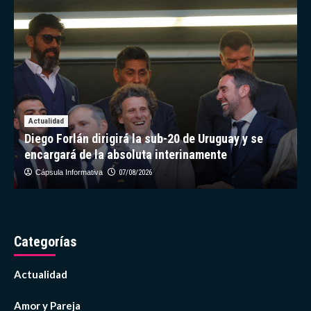
datos
de
misión
Chang’e-
6
Actualidad
Diego Forlán dirigirá la sub-20 de Uruguay y se
encargará de la absoluta interinamente
Cápsula Informativa
07/08/2026
Categorías
Actualidad
Amor y Pareja