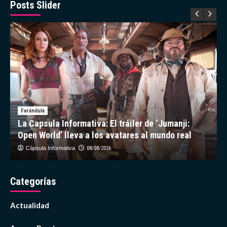
en
Posts Slider
los
Premios
Juventud
Farándula
La Capsula Informativa: El tráiler de ‘Jumanji:
Open World’ lleva a los avatares al mundo real
Cápsula Informativa
08/08/2026
Categorías
Actualidad