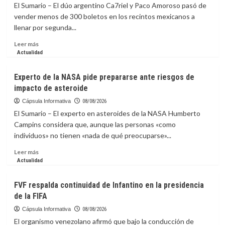
by
El Sumario – El dúo argentino Ca7riel y Paco Amoroso pasó de
Jagi,
vender menos de 300 boletos en los recintos mexicanos a
diseñadas
llenar por segunda...
para
que
Leer
Leer más
solo
más
Actualidad
te
sobre
concentres
Ca7riel
Experto de la NASA pide prepararse ante riesgos de
en
y
impacto de asteroide
avanzar
Paco
Amoroso
Cápsula Informativa
08/08/2026
liberan
El Sumario – El experto en asteroides de la NASA Humberto
el
Campins considera que, aunque las personas «como
espíritu
individuos» no tienen «nada de qué preocuparse»...
de
México
Leer
Leer más
con
más
Actualidad
una
sobre
sátira
Experto
FVF respalda continuidad de Infantino en la presidencia
al
de
de la FIFA
“bienestar”
la
NASA
Cápsula Informativa
08/08/2026
pide
El organismo venezolano afirmó que bajo la conducción de