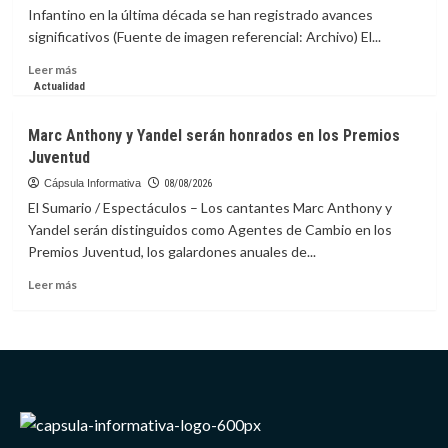
prepararse
Infantino en la última década se han registrado avances
ante
significativos (Fuente de imagen referencial: Archivo) El...
riesgos
de
Leer
Leer más
impacto
más
Actualidad
de
sobre
asteroide
FVF
Marc Anthony y Yandel serán honrados en los Premios
respalda
Juventud
continuidad
de
Cápsula Informativa
08/08/2026
Infantino
El Sumario / Espectáculos – Los cantantes Marc Anthony y
en
Yandel serán distinguidos como Agentes de Cambio en los
la
Premios Juventud, los galardones anuales de...
presidencia
de
Leer
Leer más
la
más
FIFA
sobre
Marc
Anthony
y
Yandel
serán
honrados