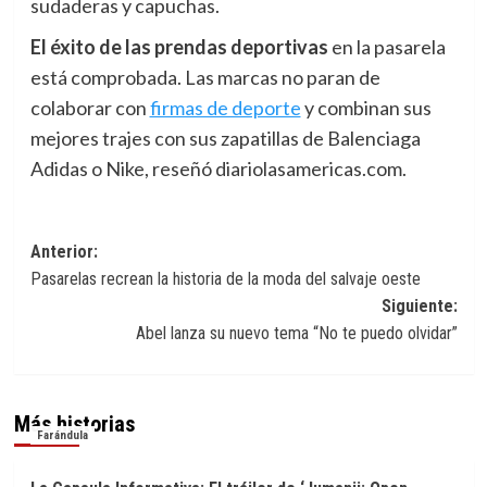
sudaderas y capuchas.
El éxito de
las prendas deportivas
en la pasarela
está comprobada. Las marcas no paran de
colaborar con
firmas de deporte
y combinan sus
mejores trajes con sus zapatillas de Balenciaga
Adidas o Nike, reseñó diariolasamericas.com.
Navegación
Anterior:
Pasarelas recrean la historia de la moda del salvaje oeste
de
Siguiente:
entradas
Abel lanza su nuevo tema “No te puedo olvidar”
Más historias
Farándula