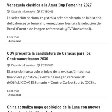
en
Vinicius
Venezuela clasifica a la AmeriCup Femenina 2027
la
renueva
EEI
con
Cápsula Informativa
07/08/2026
el
La selección nacional registró la primera victoria en la historia
Real
del baloncesto femenino venezolano frente a la selección de
Madrid
Brasil (Fuente de imagen referencial: @FVBbasketball)...
hasta
2032
Leer
Leer más
más
Actualidad
sobre
Venezuela
COV presenta la candidatura de Caracas para los
clasifica
Centroamericanos 2030
a
la
Cápsula Informativa
07/08/2026
AmeriCup
El anuncio marca solo el inicio de la evaluación técnica,
Femenina
financiera y política (Fuente de imagen referencial:
2027
@OfficialCOV) El Sumario – Centro Caribe Sports (CCS)...
Leer
Leer más
más
Actualidad
sobre
COV
China actualiza mapa geológico de la Luna con nuevos
presenta