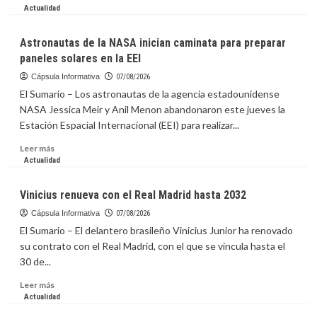
más
Actualidad
sobre
Diego
Astronautas de la NASA inician caminata para preparar
Forlán
paneles solares en la EEI
dirigirá
la
Cápsula Informativa
07/08/2026
sub-
El Sumario – Los astronautas de la agencia estadounidense
20
NASA Jessica Meir y Anil Menon abandonaron este jueves la
de
Estación Espacial Internacional (EEI) para realizar...
Uruguay
y
Leer
Leer más
se
más
Actualidad
encargará
sobre
de
Astronautas
Vinicius renueva con el Real Madrid hasta 2032
la
de
absoluta
la
Cápsula Informativa
07/08/2026
interinamente
NASA
El Sumario – El delantero brasileño Vinicius Junior ha renovado
inician
su contrato con el Real Madrid, con el que se vincula hasta el
caminata
30 de...
para
preparar
Leer
Leer más
paneles
más
Actualidad
solares
sobre