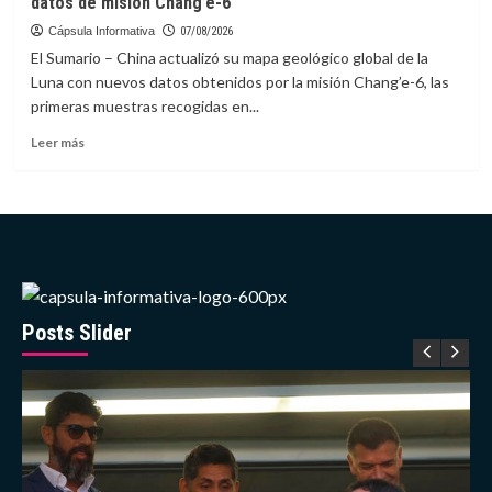
datos de misión Chang’e-6
la
candidatura
Cápsula Informativa
07/08/2026
de
El Sumario – China actualizó su mapa geológico global de la
Caracas
Luna con nuevos datos obtenidos por la misión Chang’e-6, las
para
primeras muestras recogidas en...
los
Centroamericanos
Leer
Leer más
2030
más
sobre
China
actualiza
mapa
geológico
de
la
Luna
Posts Slider
con
nuevos
datos
de
misión
Chang’e-
6