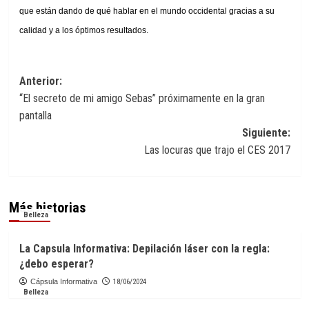
que están dando de qué hablar en el mundo occidental gracias a su
calidad y a los óptimos resultados.
Navegación
Anterior:
“El secreto de mi amigo Sebas” próximamente en la gran
de
pantalla
entradas
Siguiente:
Las locuras que trajo el CES 2017
Más historias
Belleza
La Capsula Informativa: Depilación láser con la regla:
¿debo esperar?
Cápsula Informativa
18/06/2024
Belleza