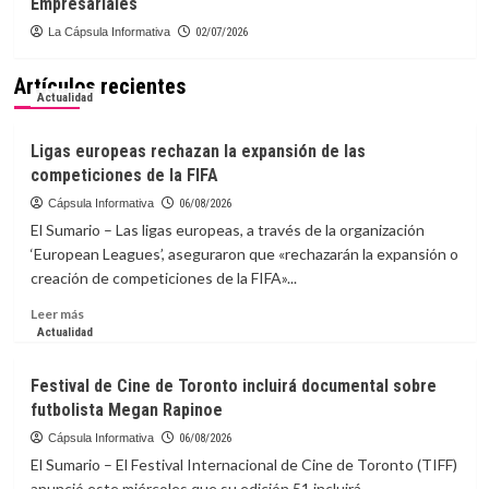
Empresariales
La Cápsula Informativa
02/07/2026
Artículos recientes
Actualidad
Ligas europeas rechazan la expansión de las
competiciones de la FIFA
Cápsula Informativa
06/08/2026
El Sumario – Las ligas europeas, a través de la organización
‘European Leagues’, aseguraron que «rechazarán la expansión o
creación de competiciones de la FIFA»...
Leer
Leer más
más
Actualidad
sobre
Ligas
Festival de Cine de Toronto incluirá documental sobre
europeas
futbolista Megan Rapinoe
rechazan
la
Cápsula Informativa
06/08/2026
expansión
El Sumario – El Festival Internacional de Cine de Toronto (TIFF)
de
anunció este miércoles que su edición 51 incluirá