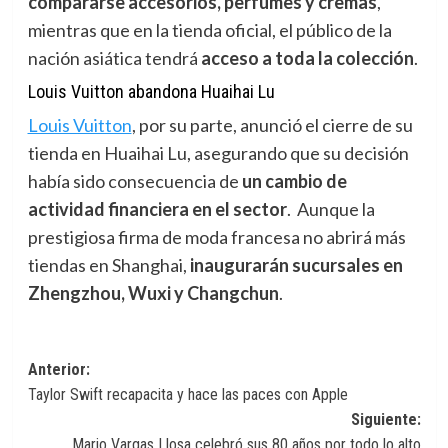
compararse accesorios, perfumes y cremas
,
mientras que en la tienda oficial, el público de la
nación asiática tendrá
acceso a toda la colección
.
Louis Vuitton abandona Huaihai Lu
Louis Vuitton
,
por su parte, anunció el cierre de su
tienda en Huaihai Lu, asegurando que su decisión
había sido consecuencia de
un cambio de
actividad financiera en el sector
. Aunque la
prestigiosa firma de moda francesa no abrirá más
tiendas en Shanghai,
inaugurarán sucursales en
Zhengzhou, Wuxi y Changchun
.
Navegación
Anterior:
Taylor Swift recapacita y hace las paces con Apple
de
Siguiente:
entradas
Mario Vargas Llosa celebró sus 80 años por todo lo alto