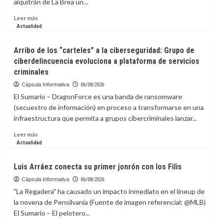
alquitrán de La Brea un...
de
Cine
Leer
Leer más
de
más
Actualidad
Nueva
sobre
York
Descubren
Arribo de los “carteles” a la ciberseguridad: Grupo de
en
ciberdelincuencia evoluciona a plataforma de servicios
yacimiento
criminales
estadounidense
de
Cápsula Informativa
06/08/2026
la
El Sumario – DragonForce es una banda de ransomware
Edad
(secuestro de información) en proceso a transformarse en una
de
infraestructura que permita a grupos cibercriminales lanzar...
Hielo
un
Leer
Leer más
sapo
más
Actualidad
extinto
sobre
Arribo
Luis Arráez conecta su primer jonrón con los Filis
de
los
Cápsula Informativa
06/08/2026
“carteles”
"La Regadera" ha causado un impacto inmediato en el lineup de
a
la novena de Pensilvania (Fuente de imagen referencial: @MLB)
la
El Sumario – El pelotero...
ciberseguridad: