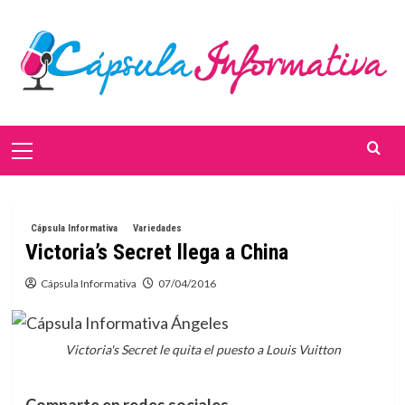
Saltar
al
contenido
Menú
primario
Cápsula Informativa
Variedades
Victoria’s Secret llega a China
Cápsula Informativa
07/04/2016
Victoria's Secret le quita el puesto a Louis Vuitton
Comparte en redes sociales