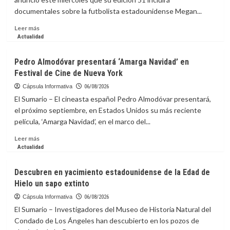
las
documentales sobre la futbolista estadounidense Megan...
competiciones
de
Leer
Leer más
la
más
Actualidad
FIFA
sobre
Festival
Pedro Almodóvar presentará ‘Amarga Navidad’ en
de
Festival de Cine de Nueva York
Cine
de
Cápsula Informativa
06/08/2026
Toronto
El Sumario – El cineasta español Pedro Almodóvar presentará,
incluirá
el próximo septiembre, en Estados Unidos su más reciente
documental
película, ‘Amarga Navidad’, en el marco del...
sobre
futbolista
Leer
Leer más
Megan
más
Actualidad
Rapinoe
sobre
Pedro
Descubren en yacimiento estadounidense de la Edad de
Almodóvar
Hielo un sapo extinto
presentará
‘Amarga
Cápsula Informativa
06/08/2026
Navidad’
El Sumario – Investigadores del Museo de Historia Natural del
en
Condado de Los Ángeles han descubierto en los pozos de
Festival