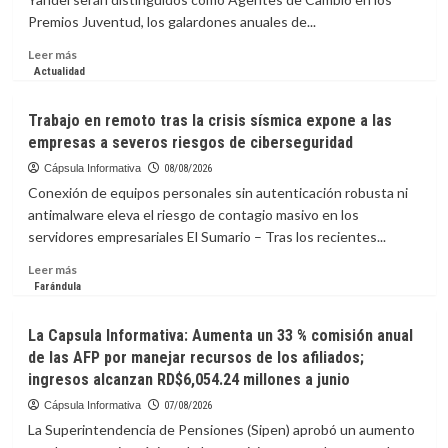
la
Premios Juventud, los galardones anuales de...
presidencia
de
Leer
Leer más
la
más
Actualidad
FIFA
sobre
Marc
Trabajo en remoto tras la crisis sísmica expone a las
Anthony
empresas a severos riesgos de ciberseguridad
y
Yandel
Cápsula Informativa
08/08/2026
serán
Conexión de equipos personales sin autenticación robusta ni
honrados
antimalware eleva el riesgo de contagio masivo en los
en
servidores empresariales El Sumario – Tras los recientes...
los
Premios
Leer
Leer más
Juventud
más
Farándula
sobre
Trabajo
La Capsula Informativa: Aumenta un 33 % comisión anual
en
de las AFP por manejar recursos de los afiliados;
remoto
ingresos alcanzan RD$6,054.24 millones a junio
tras
la
Cápsula Informativa
07/08/2026
crisis
La Superintendencia de Pensiones (Sipen) aprobó un aumento
sísmica