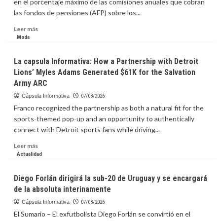
en el porcentaje máximo de las comisiones anuales que cobran
expone
las fondos de pensiones (AFP) sobre los...
a
las
Leer
Leer más
empresas
más
Moda
a
sobre
severos
La
La capsula Informativa: How a Partnership with Detroit
riesgos
Capsula
de
Lions’ Myles Adams Generated $61K for the Salvation
Informativa:
ciberseguridad
Army ARC
Aumenta
un
Cápsula Informativa
07/08/2026
33
Franco recognized the partnership as both a natural fit for the
%
sports-themed pop-up and an opportunity to authentically
comisión
connect with Detroit sports fans while driving...
anual
de
Leer
Leer más
las
más
Actualidad
AFP
sobre
por
La
Diego Forlán dirigirá la sub-20 de Uruguay y se encargará
manejar
capsula
recursos
de la absoluta interinamente
Informativa:
de
How
Cápsula Informativa
07/08/2026
los
a
El Sumario – El exfutbolista Diego Forlán se convirtió en el
afiliados;
Partnership