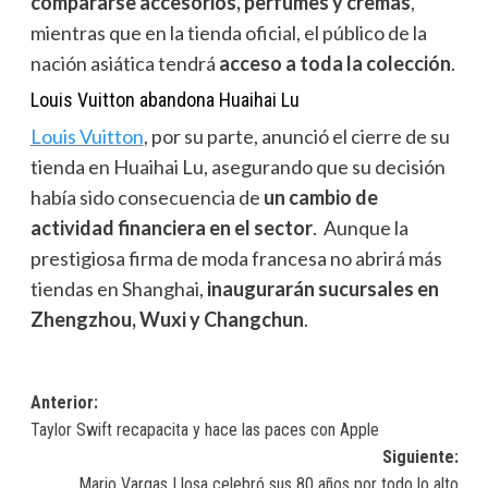
compararse accesorios, perfumes y cremas
,
mientras que en la tienda oficial, el público de la
nación asiática tendrá
acceso a toda la colección
.
Louis Vuitton abandona Huaihai Lu
Louis Vuitton
,
por su parte, anunció el cierre de su
tienda en Huaihai Lu, asegurando que su decisión
había sido consecuencia de
un cambio de
actividad financiera en el sector
. Aunque la
prestigiosa firma de moda francesa no abrirá más
tiendas en Shanghai,
inaugurarán sucursales en
Zhengzhou, Wuxi y Changchun
.
Navegación
Anterior:
Taylor Swift recapacita y hace las paces con Apple
de
Siguiente:
entradas
Mario Vargas Llosa celebró sus 80 años por todo lo alto