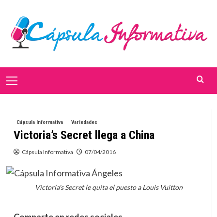
Saltar
al
contenido
Menú
primario
Cápsula Informativa
Variedades
Victoria’s Secret llega a China
Cápsula Informativa
07/04/2016
Victoria's Secret le quita el puesto a Louis Vuitton
Comparte en redes sociales