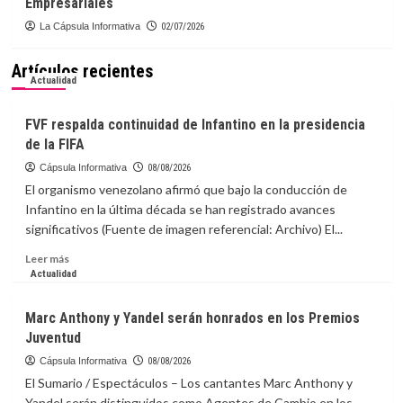
Empresariales
La Cápsula Informativa
02/07/2026
Artículos recientes
Actualidad
FVF respalda continuidad de Infantino en la presidencia
de la FIFA
Cápsula Informativa
08/08/2026
El organismo venezolano afirmó que bajo la conducción de
Infantino en la última década se han registrado avances
significativos (Fuente de imagen referencial: Archivo) El...
Leer
Leer más
más
Actualidad
sobre
FVF
Marc Anthony y Yandel serán honrados en los Premios
respalda
Juventud
continuidad
de
Cápsula Informativa
08/08/2026
Infantino
El Sumario / Espectáculos – Los cantantes Marc Anthony y
en
Yandel serán distinguidos como Agentes de Cambio en los