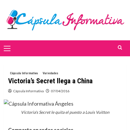
Saltar
al
contenido
Menú
primario
Cápsula Informativa
Variedades
Victoria’s Secret llega a China
Cápsula Informativa
07/04/2016
Victoria's Secret le quita el puesto a Louis Vuitton
Comparte en redes sociales