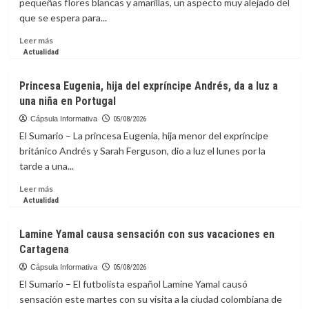
pequeñas flores blancas y amarillas, un aspecto muy alejado del
que
que se espera para...
hizo
del
Leer
Leer más
jazz
más
Actualidad
un
sobre
lenguaje
Plantas
Princesa Eugenia, hija del expríncipe Andrés, da a luz a
universal
carnívoras:
una niña en Portugal
Darwin
lo
Cápsula Informativa
05/08/2026
predijo
El Sumario – La princesa Eugenia, hija menor del expríncipe
hace
británico Andrés y Sarah Ferguson, dio a luz el lunes por la
150
tarde a una...
años
y
Leer
Leer más
la
más
Actualidad
ciencia
sobre
lo
Princesa
Lamine Yamal causa sensación con sus vacaciones en
confirma
Eugenia,
Cartagena
hija
del
Cápsula Informativa
05/08/2026
expríncipe
El Sumario – El futbolista español Lamine Yamal causó
Andrés,
sensación este martes con su visita a la ciudad colombiana de
da