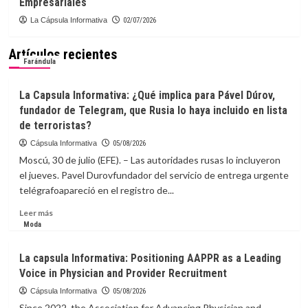
Empresariales
La Cápsula Informativa
02/07/2026
Artículos recientes
Farándula
La Capsula Informativa: ¿Qué implica para Pável Dúrov,
fundador de Telegram, que Rusia lo haya incluido en lista
de terroristas?
Cápsula Informativa
05/08/2026
Moscú, 30 de julio (EFE). – Las autoridades rusas lo incluyeron
el jueves. Pavel Durovfundador del servicio de entrega urgente
telégrafoapareció en el registro de...
Leer
Leer más
más
Moda
sobre
La
La capsula Informativa: Positioning AAPPR as a Leading
Capsula
Voice in Physician and Provider Recruitment
Informativa:
¿Qué
Cápsula Informativa
05/08/2026
implica
Since 2022, the Association for Advancing Physician and