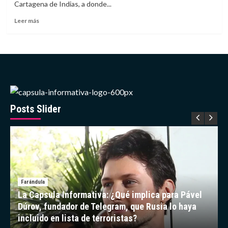
Cartagena de Indias, a donde...
a
luz
Leer
Leer más
a
más
una
sobre
niña
Lamine
en
Yamal
Portugal
causa
sensación
con
sus
vacaciones
Posts Slider
en
Cartagena
Farándula
La Capsula Informativa: ¿Qué implica para Pável
Dúrov, fundador de Telegram, que Rusia lo haya
incluido en lista de terroristas?