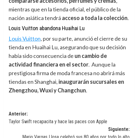
compararse accesorios, perfumes y cremas
,
mientras que en la tienda oficial, el público de la
nación asiática tendrá
acceso a toda la colección
.
Louis Vuitton abandona Huaihai Lu
Louis Vuitton
,
por su parte, anunció el cierre de su
tienda en Huaihai Lu, asegurando que su decisión
había sido consecuencia de
un cambio de
actividad financiera en el sector
. Aunque la
prestigiosa firma de moda francesa no abrirá más
tiendas en Shanghai,
inaugurarán sucursales en
Zhengzhou, Wuxi y Changchun
.
Navegación
Anterior:
Taylor Swift recapacita y hace las paces con Apple
de
Siguiente:
entradas
Mario Vargas Llosa celebró sus 80 años por todo lo alto