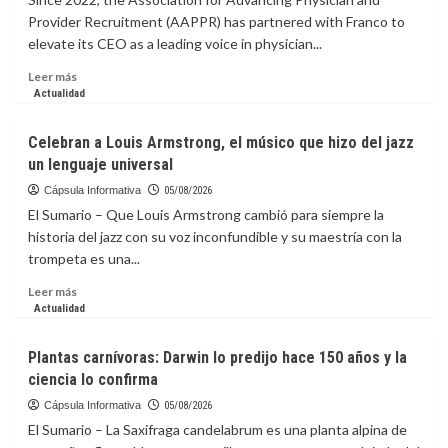
para
Provider Recruitment (AAPPR) has partnered with Franco to
Pável
elevate its CEO as a leading voice in physician...
Dúrov,
fundador
Leer
Leer más
de
más
Actualidad
Telegram,
sobre
que
La
Celebran a Louis Armstrong, el músico que hizo del jazz
Rusia
capsula
un lenguaje universal
lo
Informativa:
haya
Positioning
Cápsula Informativa
05/08/2026
incluido
AAPPR
El Sumario – Que Louis Armstrong cambió para siempre la
en
as
historia del jazz con su voz inconfundible y su maestría con la
lista
a
trompeta es una...
de
Leading
terroristas?
Voice
Leer
Leer más
in
más
Actualidad
Physician
sobre
and
Celebran
Plantas carnívoras: Darwin lo predijo hace 150 años y la
Provider
a
ciencia lo confirma
Recruitment
Louis
Armstrong,
Cápsula Informativa
05/08/2026
el
El Sumario – La Saxifraga candelabrum es una planta alpina de
músico