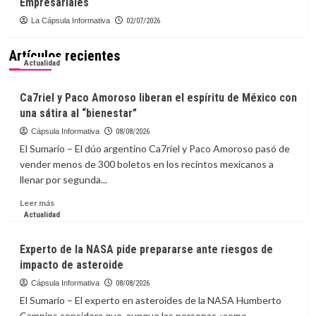
Empresariales
La Cápsula Informativa
02/07/2026
Artículos recientes
Actualidad
Ca7riel y Paco Amoroso liberan el espíritu de México con
una sátira al “bienestar”
Cápsula Informativa
08/08/2026
El Sumario – El dúo argentino Ca7riel y Paco Amoroso pasó de
vender menos de 300 boletos en los recintos mexicanos a
llenar por segunda...
Leer
Leer más
más
Actualidad
sobre
Ca7riel
Experto de la NASA pide prepararse ante riesgos de
y
impacto de asteroide
Paco
Amoroso
Cápsula Informativa
08/08/2026
liberan
El Sumario – El experto en asteroides de la NASA Humberto
el
Campins considera que, aunque las personas «como