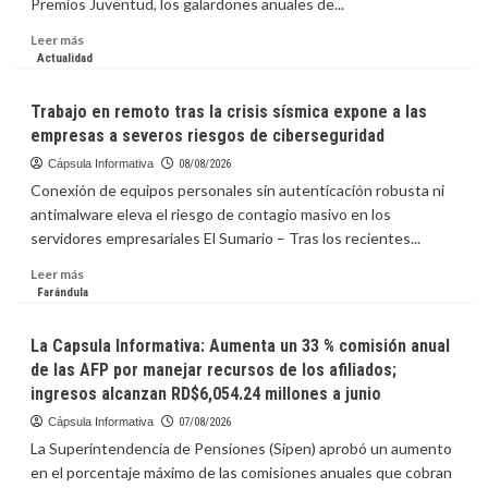
Premios Juventud, los galardones anuales de...
presidencia
de
Leer
Leer más
la
más
Actualidad
FIFA
sobre
Marc
Trabajo en remoto tras la crisis sísmica expone a las
Anthony
empresas a severos riesgos de ciberseguridad
y
Yandel
Cápsula Informativa
08/08/2026
serán
Conexión de equipos personales sin autenticación robusta ni
honrados
antimalware eleva el riesgo de contagio masivo en los
en
servidores empresariales El Sumario – Tras los recientes...
los
Premios
Leer
Leer más
Juventud
más
Farándula
sobre
Trabajo
La Capsula Informativa: Aumenta un 33 % comisión anual
en
de las AFP por manejar recursos de los afiliados;
remoto
ingresos alcanzan RD$6,054.24 millones a junio
tras
la
Cápsula Informativa
07/08/2026
crisis
La Superintendencia de Pensiones (Sipen) aprobó un aumento
sísmica
en el porcentaje máximo de las comisiones anuales que cobran
expone