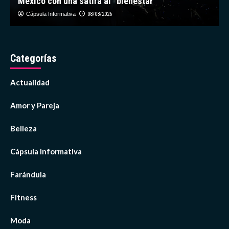
México con una sátira al “bienestar”
d
alcanzan
RD$6,054.24
Cápsula Informativa
08/08/2026
millones
a
junio
Categorías
Actualidad
Amor y Pareja
Belleza
Cápsula Informativa
Farándula
Fitness
Moda