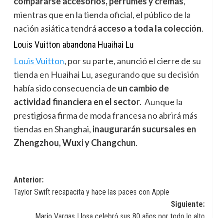
compararse accesorios, perfumes y cremas
,
mientras que en la tienda oficial, el público de la
nación asiática tendrá
acceso a toda la colección
.
Louis Vuitton abandona Huaihai Lu
Louis Vuitton
,
por su parte, anunció el cierre de su
tienda en Huaihai Lu, asegurando que su decisión
había sido consecuencia de
un cambio de
actividad financiera en el sector
. Aunque la
prestigiosa firma de moda francesa no abrirá más
tiendas en Shanghai,
inaugurarán sucursales en
Zhengzhou, Wuxi y Changchun
.
Navegación
Anterior:
Taylor Swift recapacita y hace las paces con Apple
de
Siguiente:
entradas
Mario Vargas Llosa celebró sus 80 años por todo lo alto