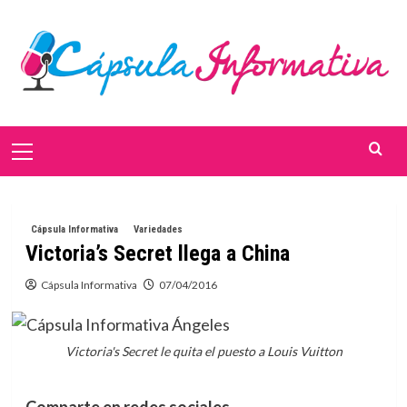
Saltar
al
contenido
Menú
primario
Cápsula Informativa
Variedades
Victoria’s Secret llega a China
Cápsula Informativa
07/04/2016
Victoria's Secret le quita el puesto a Louis Vuitton
Comparte en redes sociales