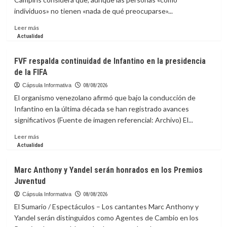
espíritu
individuos» no tienen «nada de qué preocuparse»...
de
México
Leer
Leer más
con
más
Actualidad
una
sobre
sátira
Experto
FVF respalda continuidad de Infantino en la presidencia
al
de
de la FIFA
“bienestar”
la
NASA
Cápsula Informativa
08/08/2026
pide
El organismo venezolano afirmó que bajo la conducción de
prepararse
Infantino en la última década se han registrado avances
ante
significativos (Fuente de imagen referencial: Archivo) El...
riesgos
de
Leer
Leer más
impacto
más
Actualidad
de
sobre
asteroide
FVF
Marc Anthony y Yandel serán honrados en los Premios
respalda
Juventud
continuidad
de
Cápsula Informativa
08/08/2026
Infantino
El Sumario / Espectáculos – Los cantantes Marc Anthony y
en
Yandel serán distinguidos como Agentes de Cambio en los
la