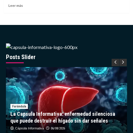
Cine
Leer
Leer más
de
más
Nueva
sobre
York
Descubren
en
yacimiento
estadounidense
de
la
Edad
Posts Slider
de
Hielo
un
sapo
extinto
Farándula
La Capsula Informativa: enfermedad silenciosa
que puede destruir el hígado sin dar señales
Cápsula Informativa
06/08/2026