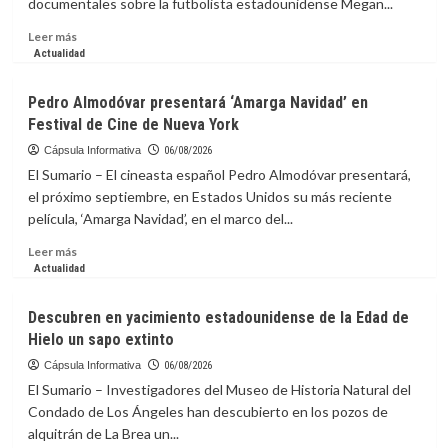
documentales sobre la futbolista estadounidense Megan...
competiciones
de
Leer
Leer más
la
más
Actualidad
FIFA
sobre
Festival
Pedro Almodóvar presentará ‘Amarga Navidad’ en
de
Festival de Cine de Nueva York
Cine
de
Cápsula Informativa
06/08/2026
Toronto
El Sumario – El cineasta español Pedro Almodóvar presentará,
incluirá
el próximo septiembre, en Estados Unidos su más reciente
documental
película, ‘Amarga Navidad’, en el marco del...
sobre
futbolista
Leer
Leer más
Megan
más
Actualidad
Rapinoe
sobre
Pedro
Descubren en yacimiento estadounidense de la Edad de
Almodóvar
Hielo un sapo extinto
presentará
‘Amarga
Cápsula Informativa
06/08/2026
Navidad’
El Sumario – Investigadores del Museo de Historia Natural del
en
Condado de Los Ángeles han descubierto en los pozos de
Festival
alquitrán de La Brea un...
de