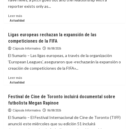
puede
reporter exists only as...
destruir
el
Leer
Leer más
hígado
más
Actualidad
sin
sobre
dar
La
Ligas europeas rechazan la expansión de las
señales
capsula
competiciones de la FIFA
Informativa:
Stop
Cápsula Informativa
06/08/2026
Pitching,
El Sumario – Las ligas europeas, a través de la organización
Start
‘European Leagues’, aseguraron que «rechazarán la expansión o
Connecting:
creación de competiciones de la FIFA»...
The
Case
Leer
Leer más
for
más
Actualidad
Real
sobre
Media
Ligas
Festival de Cine de Toronto incluirá documental sobre
Relationships
europeas
futbolista Megan Rapinoe
rechazan
la
Cápsula Informativa
06/08/2026
expansión
El Sumario – El Festival Internacional de Cine de Toronto (TIFF)
de
anunció este miércoles que su edición 51 incluirá
las