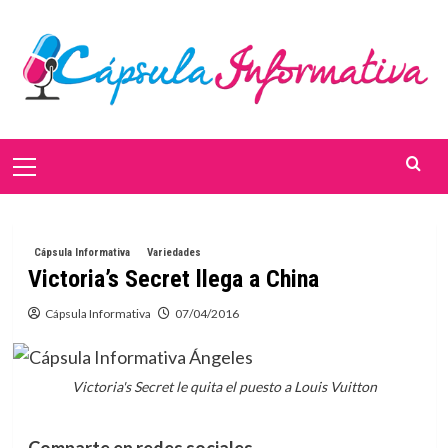
Saltar
al
contenido
Menú
primario
Cápsula Informativa
Variedades
Victoria’s Secret llega a China
Cápsula Informativa
07/04/2016
Victoria's Secret le quita el puesto a Louis Vuitton
Comparte en redes sociales