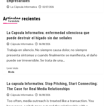
Empresariales
La Cápsula Informativa
02/07/2026
Artículos recientes
Farándula
La Capsula Informativa: enfermedad silenciosa que
puede destruir el hígado sin dar señales
Cápsula Informativa
06/08/2026
Trabaja en silencio. No siempre causa dolor, no siempre
presenta síntomas y cuando finalmente se manifiesta, el daño
puede ser irreversible. Se trata de una...
Leer
Leer más
más
Moda
sobre
La
La capsula Informativa: Stop Pitching, Start Connecting:
Capsula
The Case for Real Media Relationships
Informativa:
enfermedad
Cápsula Informativa
06/08/2026
silenciosa
Too often, media outreach is treated like a transaction. You
que
have news, a pitch goes out and the relationship with a