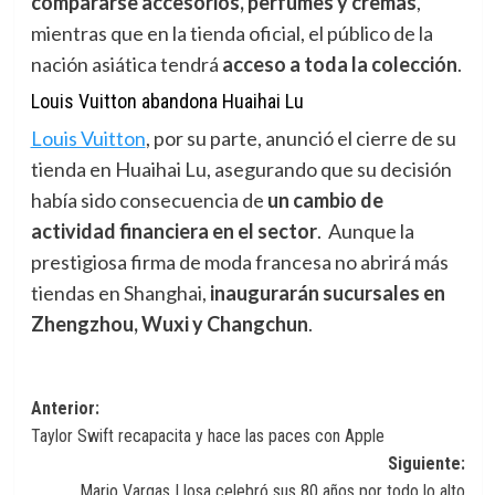
compararse accesorios, perfumes y cremas
,
mientras que en la tienda oficial, el público de la
nación asiática tendrá
acceso a toda la colección
.
Louis Vuitton abandona Huaihai Lu
Louis Vuitton
,
por su parte, anunció el cierre de su
tienda en Huaihai Lu, asegurando que su decisión
había sido consecuencia de
un cambio de
actividad financiera en el sector
. Aunque la
prestigiosa firma de moda francesa no abrirá más
tiendas en Shanghai,
inaugurarán sucursales en
Zhengzhou, Wuxi y Changchun
.
Navegación
Anterior:
Taylor Swift recapacita y hace las paces con Apple
de
Siguiente:
entradas
Mario Vargas Llosa celebró sus 80 años por todo lo alto