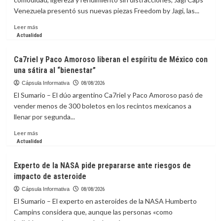
‘Jumanji:
Venezuela presentó sus nuevas piezas Freedom by Jagi, las...
Open
World’
Leer
Leer más
lleva
más
Actualidad
a
sobre
los
Presentaron
Ca7riel y Paco Amoroso liberan el espíritu de México con
avatares
las
una sátira al “bienestar”
al
gorras
mundo
Freedom
Cápsula Informativa
08/08/2026
real
by
El Sumario – El dúo argentino Ca7riel y Paco Amoroso pasó de
Jagi,
vender menos de 300 boletos en los recintos mexicanos a
diseñadas
llenar por segunda...
para
que
Leer
Leer más
solo
más
Actualidad
te
sobre
concentres
Ca7riel
Experto de la NASA pide prepararse ante riesgos de
en
y
impacto de asteroide
avanzar
Paco
Amoroso
Cápsula Informativa
08/08/2026
liberan
El Sumario – El experto en asteroides de la NASA Humberto
el
Campins considera que, aunque las personas «como
espíritu