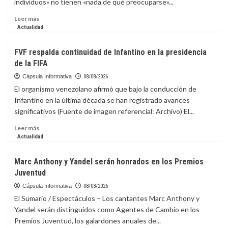
individuos» no tienen «nada de qué preocuparse»...
de
México
Leer
Leer más
con
más
Actualidad
una
sobre
sátira
Experto
FVF respalda continuidad de Infantino en la presidencia
al
de
de la FIFA
“bienestar”
la
NASA
Cápsula Informativa
08/08/2026
pide
El organismo venezolano afirmó que bajo la conducción de
prepararse
Infantino en la última década se han registrado avances
ante
significativos (Fuente de imagen referencial: Archivo) El...
riesgos
de
Leer
Leer más
impacto
más
Actualidad
de
sobre
asteroide
FVF
Marc Anthony y Yandel serán honrados en los Premios
respalda
Juventud
continuidad
de
Cápsula Informativa
08/08/2026
Infantino
El Sumario / Espectáculos – Los cantantes Marc Anthony y
en
Yandel serán distinguidos como Agentes de Cambio en los
la
Premios Juventud, los galardones anuales de...
presidencia