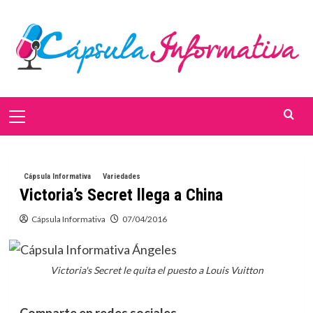
Saltar
al
contenido
Menú
primario
Cápsula Informativa
Variedades
Victoria’s Secret llega a China
Cápsula Informativa
07/04/2016
Victoria's Secret le quita el puesto a Louis Vuitton
Comparte en redes sociales