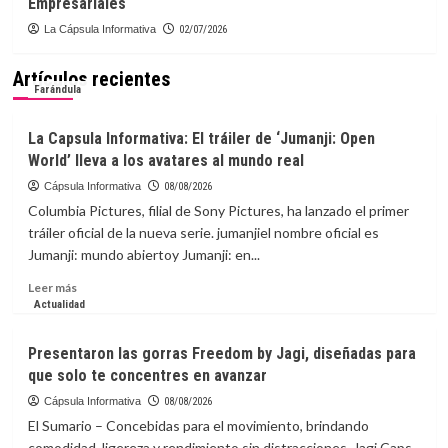
Empresariales
La Cápsula Informativa
02/07/2026
Artículos recientes
Farándula
La Capsula Informativa: El tráiler de ‘Jumanji: Open
World’ lleva a los avatares al mundo real
Cápsula Informativa
08/08/2026
Columbia Pictures, filial de Sony Pictures, ha lanzado el primer
tráiler oficial de la nueva serie. jumanjiel nombre oficial es
Jumanji: mundo abiertoy Jumanji: en...
Leer
Leer más
más
Actualidad
sobre
La
Presentaron las gorras Freedom by Jagi, diseñadas para
Capsula
que solo te concentres en avanzar
Informativa:
El
Cápsula Informativa
08/08/2026
tráiler
El Sumario – Concebidas para el movimiento, brindando
de
comodidad, ligereza y rendimiento sin distracciones, Jagi Caps