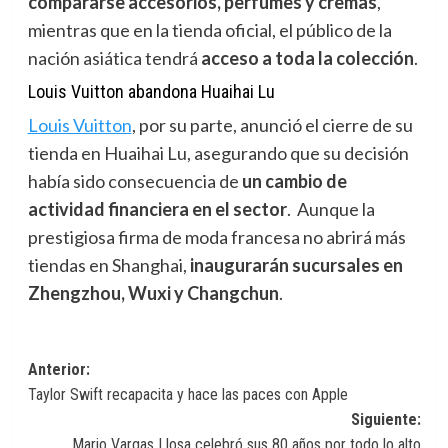
compararse accesorios, perfumes y cremas
,
mientras que en la tienda oficial, el público de la
nación asiática tendrá
acceso a toda la colección
.
Louis Vuitton abandona Huaihai Lu
Louis Vuitton
,
por su parte, anunció el cierre de su
tienda en Huaihai Lu, asegurando que su decisión
había sido consecuencia de
un cambio de
actividad financiera en el sector
. Aunque la
prestigiosa firma de moda francesa no abrirá más
tiendas en Shanghai,
inaugurarán sucursales en
Zhengzhou, Wuxi y Changchun
.
Navegación
Anterior:
Taylor Swift recapacita y hace las paces con Apple
de
Siguiente:
entradas
Mario Vargas Llosa celebró sus 80 años por todo lo alto