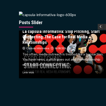
Posts Slider
Moda
La capsula Informativa: Stop Pitching, Start
Connecting: The Case for Real Media
se de la
Relationships
Cápsula Informativa
06/08/2026
Too often, media outreach is treated like a transaction.
oria
You have news, a pitch goes out and the relationship
ubierto en
with a reporter exists only as...
Leer
Leer más
más
sobre
La
capsula
Informativa:
Stop
Pitching,