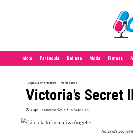
Saltar
al
contenido
Inicio
Farándula
Belleza
Moda
Fitness
A
Cápsula Informativa
Variedades
Victoria’s Secret 
Cápsula Informativa
07/04/2016
Victoria's Secret l