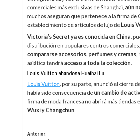
comerciales más exclusivas de Shanghai,
aún
n
muchos aseguran que pertenece a la firma de 
establecimiento de artículos de lujo de
Louis V
Victoria’s Secret ya es conocida en China
, p
distribución en populares centros comerciales
compararse accesorios, perfumes y cremas
,
asiática tendrá
acceso a toda la colección
.
Louis Vuitton abandona Huaihai Lu
Louis Vuitton
,
por su parte, anunció el cierre 
había sido consecuencia de
un cambio de activ
firma de moda francesa no abrirá más tiendas 
Wuxi y Changchun
.
Navegación
Anterior: