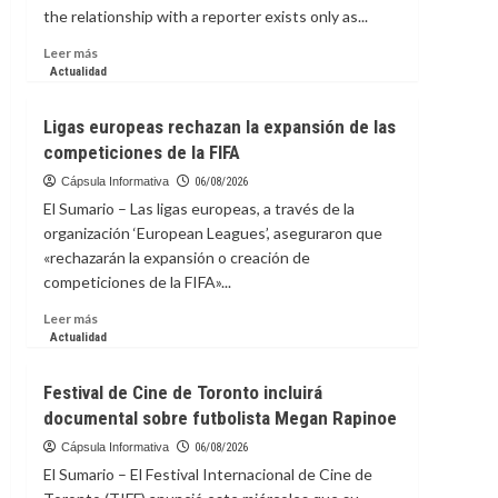
the relationship with a reporter exists only as...
Leer
Leer más
más
Actualidad
sobre
La
Ligas europeas rechazan la expansión de las
capsula
competiciones de la FIFA
Informativa:
Stop
Cápsula Informativa
06/08/2026
Pitching,
El Sumario – Las ligas europeas, a través de la
Start
organización ‘European Leagues’, aseguraron que
Connecting:
«rechazarán la expansión o creación de
The
competiciones de la FIFA»...
Case
for
Leer
Leer más
Real
más
Actualidad
Media
sobre
Relationships
Ligas
Festival de Cine de Toronto incluirá
europeas
documental sobre futbolista Megan Rapinoe
rechazan
la
Cápsula Informativa
06/08/2026
expansión
El Sumario – El Festival Internacional de Cine de
de