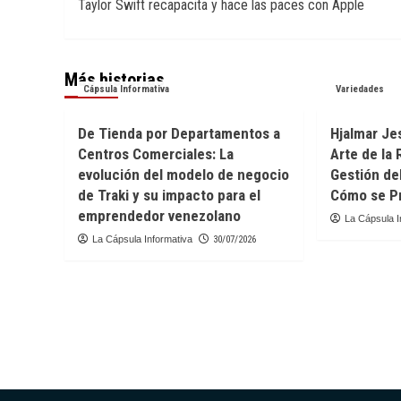
Taylor Swift recapacita y hace las paces con Apple
de
entradas
Más historias
Cápsula Informativa
Variedades
De Tienda por Departamentos a
Hjalmar Jes
Centros Comerciales: La
Arte de la 
evolución del modelo de negocio
Gestión de
de Traki y su impacto para el
Cómo se Pr
emprendedor venezolano
La Cápsula I
La Cápsula Informativa
30/07/2026