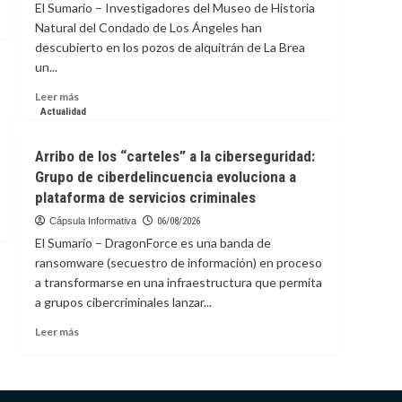
El Sumario – Investigadores del Museo de Historia
en
Natural del Condado de Los Ángeles han
Festival
descubierto en los pozos de alquitrán de La Brea
de
un...
Cine
de
Leer
Leer más
Nueva
más
Actualidad
York
sobre
Descubren
Arribo de los “carteles” a la ciberseguridad:
en
Grupo de ciberdelincuencia evoluciona a
yacimiento
plataforma de servicios criminales
estadounidense
de
Cápsula Informativa
06/08/2026
la
El Sumario – DragonForce es una banda de
Edad
ransomware (secuestro de información) en proceso
de
a transformarse en una infraestructura que permita
Hielo
un
a grupos cibercriminales lanzar...
sapo
Leer
Leer más
extinto
más
sobre
Arribo
de