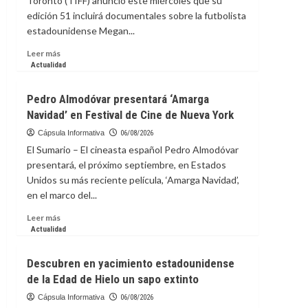
Toronto (TIFF) anunció este miércoles que su
las
edición 51 incluirá documentales sobre la futbolista
competiciones
estadounidense Megan...
de
la
Leer
Leer más
FIFA
más
Actualidad
sobre
Festival
Pedro Almodóvar presentará ‘Amarga
de
Navidad’ en Festival de Cine de Nueva York
Cine
de
Cápsula Informativa
06/08/2026
Toronto
El Sumario – El cineasta español Pedro Almodóvar
incluirá
presentará, el próximo septiembre, en Estados
documental
Unidos su más reciente película, ‘Amarga Navidad’,
sobre
en el marco del...
futbolista
Megan
Leer
Leer más
Rapinoe
más
Actualidad
sobre
Pedro
Descubren en yacimiento estadounidense
Almodóvar
de la Edad de Hielo un sapo extinto
presentará
‘Amarga
Cápsula Informativa
06/08/2026
Navidad’