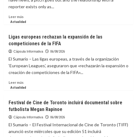
puede
reporter exists only as...
destruir
el
Leer
Leer más
hígado
más
Actualidad
sin
sobre
dar
La
Ligas europeas rechazan la expansión de las
señales
capsula
competiciones de la FIFA
Informativa:
Stop
Cápsula Informativa
06/08/2026
Pitching,
El Sumario – Las ligas europeas, a través de la organización
Start
‘European Leagues’, aseguraron que «rechazarán la expansión o
Connecting:
creación de competiciones de la FIFA»...
The
Case
Leer
Leer más
for
más
Actualidad
Real
sobre
Media
Ligas
Festival de Cine de Toronto incluirá documental sobre
Relationships
europeas
futbolista Megan Rapinoe
rechazan
la
Cápsula Informativa
06/08/2026
expansión
El Sumario – El Festival Internacional de Cine de Toronto (TIFF)
de
anunció este miércoles que su edición 51 incluirá
las