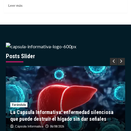
Cine
Leer
Leer más
de
más
Nueva
sobre
York
Descubren
en
yacimiento
estadounidense
de
la
Edad
Posts Slider
de
Hielo
un
sapo
extinto
Farándula
La Capsula Informativa: enfermedad silenciosa
que puede destruir el hígado sin dar señales
Cápsula Informativa
06/08/2026