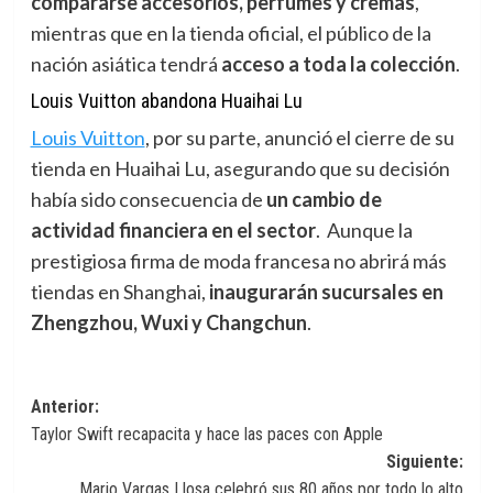
compararse accesorios, perfumes y cremas
,
mientras que en la tienda oficial, el público de la
nación asiática tendrá
acceso a toda la colección
.
Louis Vuitton abandona Huaihai Lu
Louis Vuitton
,
por su parte, anunció el cierre de su
tienda en Huaihai Lu, asegurando que su decisión
había sido consecuencia de
un cambio de
actividad financiera en el sector
. Aunque la
prestigiosa firma de moda francesa no abrirá más
tiendas en Shanghai,
inaugurarán sucursales en
Zhengzhou, Wuxi y Changchun
.
Navegación
Anterior:
Taylor Swift recapacita y hace las paces con Apple
de
Siguiente:
entradas
Mario Vargas Llosa celebró sus 80 años por todo lo alto