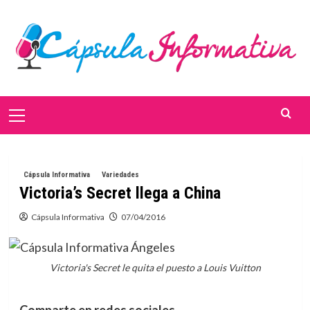
Saltar
al
contenido
Menú
primario
Cápsula Informativa
Variedades
Victoria’s Secret llega a China
Cápsula Informativa
07/04/2016
Victoria's Secret le quita el puesto a Louis Vuitton
Comparte en redes sociales