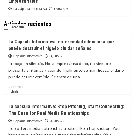
Empresariales
La Cápsula Informativa
02/07/2026
Artículos recientes
Farándula
La Capsula Informativa: enfermedad silenciosa que
puede destruir el hígado sin dar señales
Cápsula Informativa
06/08/2026
Trabaja en silencio. No siempre causa dolor, no siempre
presenta síntomas y cuando finalmente se manifiesta, el daño
puede ser irreversible. Se trata de una...
Leer
Leer más
más
Moda
sobre
La
La capsula Informativa: Stop Pitching, Start Connecting:
Capsula
The Case for Real Media Relationships
Informativa:
enfermedad
Cápsula Informativa
06/08/2026
silenciosa
Too often, media outreach is treated like a transaction. You
que
have news, a pitch goes out and the relationship with a