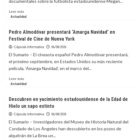
documentales sobre la futbolista estadounidense Megan...
competiciones
de
Leer
Leer más
la
más
Actualidad
FIFA
sobre
Festival
Pedro Almodóvar presentará ‘Amarga Navidad’ en
de
Festival de Cine de Nueva York
Cine
de
Cápsula Informativa
06/08/2026
Toronto
El Sumario – El cineasta español Pedro Almodóvar presentará,
incluirá
el próximo septiembre, en Estados Unidos su más reciente
documental
película, ‘Amarga Navidad’, en el marco del...
sobre
futbolista
Leer
Leer más
Megan
más
Actualidad
Rapinoe
sobre
Pedro
Descubren en yacimiento estadounidense de la Edad de
Almodóvar
Hielo un sapo extinto
presentará
‘Amarga
Cápsula Informativa
06/08/2026
Navidad’
El Sumario – Investigadores del Museo de Historia Natural del
en
Condado de Los Ángeles han descubierto en los pozos de
Festival
alquitrán de La Brea un...
de