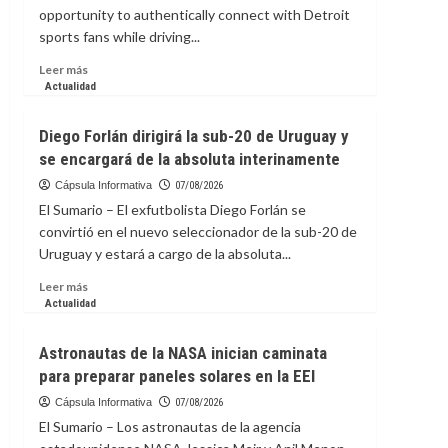
opportunity to authentically connect with Detroit
sports fans while driving...
Leer
Leer más
más
Actualidad
sobre
La
Diego Forlán dirigirá la sub-20 de Uruguay y
capsula
se encargará de la absoluta interinamente
Informativa:
How
Cápsula Informativa
07/08/2026
a
El Sumario – El exfutbolista Diego Forlán se
Partnership
convirtió en el nuevo seleccionador de la sub-20 de
with
Uruguay y estará a cargo de la absoluta...
Detroit
Lions’
Leer
Leer más
Myles
más
Actualidad
Adams
sobre
Generated
Diego
Astronautas de la NASA inician caminata
$61K
Forlán
for
para preparar paneles solares en la EEI
dirigirá
the
la
Cápsula Informativa
07/08/2026
Salvation
sub-
El Sumario – Los astronautas de la agencia
Army
20
ARC