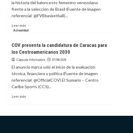
la historia del baloncesto femenino venezolano
hasta
frente a la selección de Brasil (Fuente de imagen
2032
referencial: @FVBbasketball)...
Leer
Leer más
más
Actualidad
sobre
Venezuela
COV presenta la candidatura de Caracas para
clasifica
los Centroamericanos 2030
a
la
Cápsula Informativa
07/08/2026
AmeriCup
El anuncio marca solo el inicio de la evaluación
Femenina
técnica, financiera y política (Fuente de imagen
2027
referencial: @OfficialCOV) El Sumario – Centro
Caribe Sports (CCS)...
Leer
Leer más
más
sobre
COV
presenta
la
candidatura