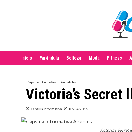
Saltar
al
contenido
Inicio
Farándula
Belleza
Moda
Fitness
A
Cápsula Informativa
Variedades
Victoria’s Secret 
Cápsula Informativa
07/04/2016
Victoria's Secret l