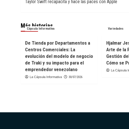
Taylor Swift recapacita y hace las paces con Apple
de
entradas
Más historias
Cápsula Informativa
Variedades
De Tienda por Departamentos a
Hjalmar Jes
Centros Comerciales: La
Arte de la 
evolución del modelo de negocio
Gestión de
de Traki y su impacto para el
Cómo se Pr
emprendedor venezolano
La Cápsula I
La Cápsula Informativa
30/07/2026