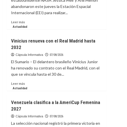
estadounidense NASA Jessica Meir y Anil Menon
de
abandonaron este jueves la Estación Espacial
Uruguay
Internacional (EEI) para realizar...
y
se
Leer
Leer más
encargará
más
Actualidad
de
sobre
la
Astronautas
absoluta
Vinicius renueva con el Real Madrid hasta
de
interinamente
2032
la
NASA
Cápsula Informativa
07/08/2026
inician
El Sumario – El delantero brasileño Vinicius Junior
caminata
ha renovado su contrato con el Real Madrid, con el
para
que se vincula hasta el 30 de...
preparar
paneles
Leer
Leer más
solares
más
Actualidad
en
sobre
la
Vinicius
Venezuela clasifica a la AmeriCup Femenina
EEI
renueva
2027
con
el
Cápsula Informativa
07/08/2026
Real
La selección nacional registró la primera victoria en
Madrid