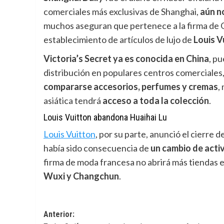
comerciales más exclusivas de Shanghai,
aún
n
muchos aseguran que pertenece a la firma de 
establecimiento de artículos de lujo de
Louis V
Victoria’s Secret ya es conocida en China
, p
distribución en populares centros comerciales
compararse accesorios, perfumes y cremas
,
asiática tendrá
acceso a toda la colección
.
Louis Vuitton abandona Huaihai Lu
Louis Vuitton
,
por su parte, anunció el cierre 
había sido consecuencia de
un cambio de activ
firma de moda francesa no abrirá más tiendas 
Wuxi y Changchun
.
Navegación
Anterior: