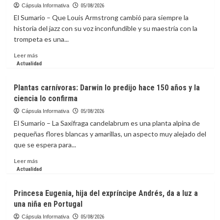
haya
Positioning
Cápsula Informativa
05/08/2026
incluido
AAPPR
El Sumario – Que Louis Armstrong cambió para siempre la
en
as
historia del jazz con su voz inconfundible y su maestría con la
lista
a
trompeta es una...
de
Leading
terroristas?
Voice
Leer
Leer más
in
más
Actualidad
Physician
sobre
and
Celebran
Plantas carnívoras: Darwin lo predijo hace 150 años y la
Provider
a
ciencia lo confirma
Recruitment
Louis
Armstrong,
Cápsula Informativa
05/08/2026
el
El Sumario – La Saxifraga candelabrum es una planta alpina de
músico
pequeñas flores blancas y amarillas, un aspecto muy alejado del
que
que se espera para...
hizo
del
Leer
Leer más
jazz
más
Actualidad
un
sobre
lenguaje
Plantas
Princesa Eugenia, hija del expríncipe Andrés, da a luz a
universal
carnívoras:
una niña en Portugal
Darwin
lo
Cápsula Informativa
05/08/2026