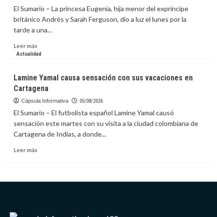
predijo
El Sumario – La princesa Eugenia, hija menor del expríncipe
hace
británico Andrés y Sarah Ferguson, dio a luz el lunes por la
150
tarde a una...
años
y
Leer
Leer más
la
más
Actualidad
ciencia
sobre
lo
Princesa
Lamine Yamal causa sensación con sus vacaciones en
confirma
Eugenia,
Cartagena
hija
del
Cápsula Informativa
05/08/2026
expríncipe
El Sumario – El futbolista español Lamine Yamal causó
Andrés,
sensación este martes con su visita a la ciudad colombiana de
da
Cartagena de Indias, a donde...
a
luz
Leer
Leer más
a
más
una
sobre
niña
Lamine
en
Yamal
Portugal
causa
sensación
con