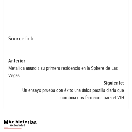
Source link
Navegación
Anterior:
Metallica anuncia su primera residencia en la Sphere de Las
de
Vegas
entradas
Siguiente:
Un ensayo prueba con éxito una única pastilla diaria que
combina dos fármacos para el VIH
Más historias
Actualidad