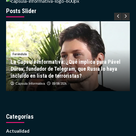
sus
vacaciones
Posts Slider
en
Cartagena
Farándula
La Capsula Informativa: ¿Qué implica para Pável
Dúrov, fundador de Telegram, que Rusia lo haya
incluido en lista de terroristas?
Cápsula Informativa
05/08/2026
Categorías
Actualidad