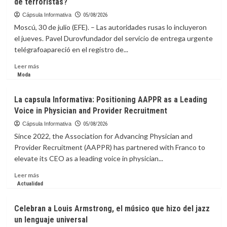
de terroristas?
Cápsula Informativa
05/08/2026
Moscú, 30 de julio (EFE). – Las autoridades rusas lo incluyeron
el jueves. Pavel Durovfundador del servicio de entrega urgente
telégrafoapareció en el registro de...
Leer
Leer más
más
Moda
sobre
La
La capsula Informativa: Positioning AAPPR as a Leading
Capsula
Voice in Physician and Provider Recruitment
Informativa:
¿Qué
Cápsula Informativa
05/08/2026
implica
Since 2022, the Association for Advancing Physician and
para
Provider Recruitment (AAPPR) has partnered with Franco to
Pável
elevate its CEO as a leading voice in physician...
Dúrov,
fundador
Leer
Leer más
de
más
Actualidad
Telegram,
sobre
que
La
Celebran a Louis Armstrong, el músico que hizo del jazz
Rusia
capsula
un lenguaje universal
lo
Informativa: