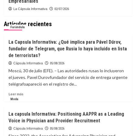
Empresariales
La Cápsula Informativa
02/07/2026
Artículos recientes
Farándula
La Capsula Informativa: ¿Qué implica para Pável Dúrov,
fundador de Telegram, que Rusia lo haya incluido en lista
de terroristas?
Cápsula Informativa
05/08/2026
Moscú, 30 de julio (EFE). – Las autoridades rusas lo incluyeron
el jueves. Pavel Durovfundador del servicio de entrega urgente
telégrafoapareció en el registro de...
Leer
Leer más
más
Moda
sobre
La
La capsula Informativa: Positioning AAPPR as a Leading
Capsula
Voice in Physician and Provider Recruitment
Informativa:
¿Qué
Cápsula Informativa
05/08/2026
implica
Since 2022, the Association for Advancing Physician and