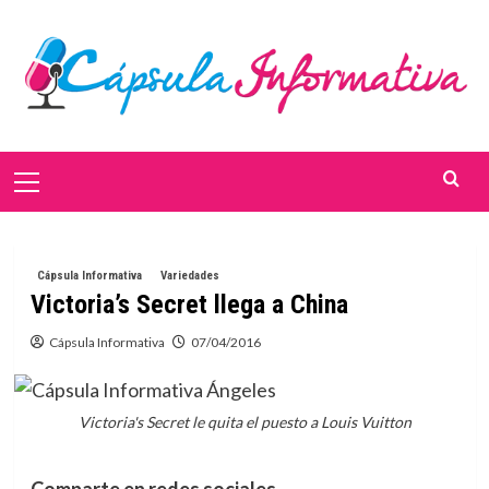
Saltar
al
contenido
Menú
primario
Cápsula Informativa
Variedades
Victoria’s Secret llega a China
Cápsula Informativa
07/04/2016
Victoria's Secret le quita el puesto a Louis Vuitton
Comparte en redes sociales