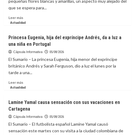
pequeñas flores blancas y amarillas, un aspecto muy alejado del
que
que se espera para...
hizo
del
Leer
Leer más
jazz
más
Actualidad
un
sobre
lenguaje
Plantas
Princesa Eugenia, hija del expríncipe Andrés, da a luz a
universal
carnívoras:
una niña en Portugal
Darwin
lo
Cápsula Informativa
05/08/2026
predijo
El Sumario – La princesa Eugenia, hija menor del expríncipe
hace
británico Andrés y Sarah Ferguson, dio a luz el lunes por la
150
tarde a una...
años
y
Leer
Leer más
la
más
Actualidad
ciencia
sobre
lo
Princesa
Lamine Yamal causa sensación con sus vacaciones en
confirma
Eugenia,
Cartagena
hija
del
Cápsula Informativa
05/08/2026
expríncipe
El Sumario – El futbolista español Lamine Yamal causó
Andrés,
sensación este martes con su visita a la ciudad colombiana de
da