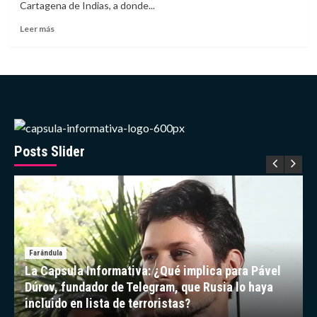
Cartagena de Indias, a donde...
a
luz
Leer
Leer más
a
más
una
sobre
niña
Lamine
en
Yamal
Portugal
causa
sensación
con
sus
vacaciones
Posts Slider
en
Cartagena
Farándula
La Capsula Informativa: ¿Qué implica para Pável
Dúrov, fundador de Telegram, que Rusia lo haya
incluido en lista de terroristas?