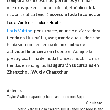
compararse accesorios, perfumes y cremas
,
mientras que en la tienda oficial, el público de la
nación asiática tendrá
acceso a toda la colección
.
Louis Vuitton abandona Huaihai Lu
Louis Vuitton
,
por su parte, anunció el cierre de su
tienda en Huaihai Lu, asegurando que su decisión
había sido consecuencia de
un cambio de
actividad financiera en el sector
. Aunque la
prestigiosa firma de moda francesa no abrirá más
tiendas en Shanghai,
inaugurarán sucursales en
Zhengzhou, Wuxi y Changchun
.
Navegación
Anterior:
Taylor Swift recapacita y hace las paces con Apple
de
Siguiente:
entradas
Mario Vargas Llosa celebró sus 80 años por todo lo alto