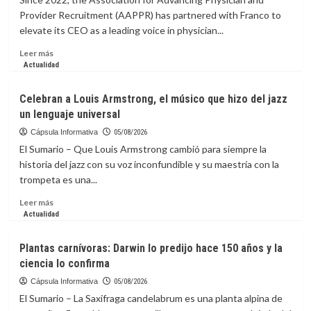
para
Provider Recruitment (AAPPR) has partnered with Franco to
Pável
elevate its CEO as a leading voice in physician...
Dúrov,
fundador
Leer
Leer más
de
más
Actualidad
Telegram,
sobre
que
La
Celebran a Louis Armstrong, el músico que hizo del jazz
Rusia
capsula
un lenguaje universal
lo
Informativa:
haya
Positioning
Cápsula Informativa
05/08/2026
incluido
AAPPR
El Sumario – Que Louis Armstrong cambió para siempre la
en
as
historia del jazz con su voz inconfundible y su maestría con la
lista
a
trompeta es una...
de
Leading
terroristas?
Voice
Leer
Leer más
in
más
Actualidad
Physician
sobre
and
Celebran
Plantas carnívoras: Darwin lo predijo hace 150 años y la
Provider
a
ciencia lo confirma
Recruitment
Louis
Armstrong,
Cápsula Informativa
05/08/2026
el
El Sumario – La Saxifraga candelabrum es una planta alpina de
músico