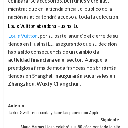
compararse accesorios, perfumes y cremas
,
mientras que en la tienda oficial, el público de la
nación asiática tendrá
acceso a toda la colección
.
Louis Vuitton abandona Huaihai Lu
Louis Vuitton
,
por su parte, anunció el cierre de su
tienda en Huaihai Lu, asegurando que su decisión
había sido consecuencia de
un cambio de
actividad financiera en el sector
. Aunque la
prestigiosa firma de moda francesa no abrirá más
tiendas en Shanghai,
inaugurarán sucursales en
Zhengzhou, Wuxi y Changchun
.
Navegación
Anterior:
Taylor Swift recapacita y hace las paces con Apple
de
Siguiente:
entradas
Mario Vargas Llosa celebró sus 80 años por todo lo alto