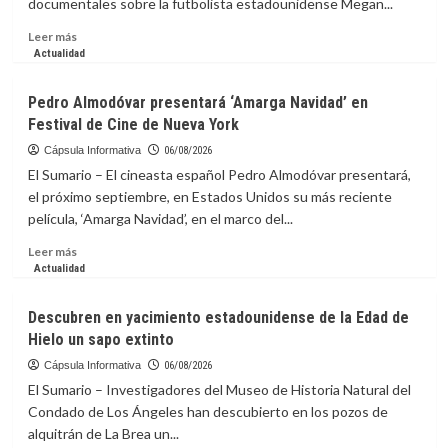
documentales sobre la futbolista estadounidense Megan...
competiciones
de
Leer
Leer más
la
más
Actualidad
FIFA
sobre
Festival
Pedro Almodóvar presentará ‘Amarga Navidad’ en
de
Festival de Cine de Nueva York
Cine
de
Cápsula Informativa
06/08/2026
Toronto
El Sumario – El cineasta español Pedro Almodóvar presentará,
incluirá
el próximo septiembre, en Estados Unidos su más reciente
documental
película, ‘Amarga Navidad’, en el marco del...
sobre
futbolista
Leer
Leer más
Megan
más
Actualidad
Rapinoe
sobre
Pedro
Descubren en yacimiento estadounidense de la Edad de
Almodóvar
Hielo un sapo extinto
presentará
‘Amarga
Cápsula Informativa
06/08/2026
Navidad’
El Sumario – Investigadores del Museo de Historia Natural del
en
Condado de Los Ángeles han descubierto en los pozos de
Festival
alquitrán de La Brea un...
de