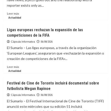
puede
reporter exists only as...
destruir
el
Leer
Leer más
hígado
más
Actualidad
sin
sobre
dar
La
Ligas europeas rechazan la expansión de las
señales
capsula
competiciones de la FIFA
Informativa:
Stop
Cápsula Informativa
06/08/2026
Pitching,
El Sumario – Las ligas europeas, a través de la organización
Start
‘European Leagues’, aseguraron que «rechazarán la expansión o
Connecting:
creación de competiciones de la FIFA»...
The
Case
Leer
Leer más
for
más
Actualidad
Real
sobre
Media
Ligas
Festival de Cine de Toronto incluirá documental sobre
Relationships
europeas
futbolista Megan Rapinoe
rechazan
la
Cápsula Informativa
06/08/2026
expansión
El Sumario – El Festival Internacional de Cine de Toronto (TIFF)
de
anunció este miércoles que su edición 51 incluirá
las