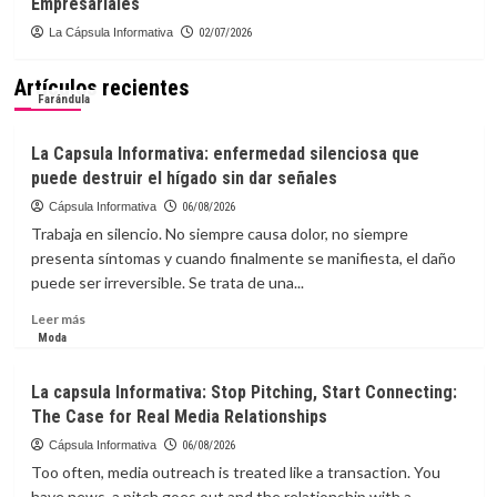
Empresariales
La Cápsula Informativa
02/07/2026
Artículos recientes
Farándula
La Capsula Informativa: enfermedad silenciosa que
puede destruir el hígado sin dar señales
Cápsula Informativa
06/08/2026
Trabaja en silencio. No siempre causa dolor, no siempre
presenta síntomas y cuando finalmente se manifiesta, el daño
puede ser irreversible. Se trata de una...
Leer
Leer más
más
Moda
sobre
La
La capsula Informativa: Stop Pitching, Start Connecting:
Capsula
The Case for Real Media Relationships
Informativa:
enfermedad
Cápsula Informativa
06/08/2026
silenciosa
Too often, media outreach is treated like a transaction. You
que
have news, a pitch goes out and the relationship with a