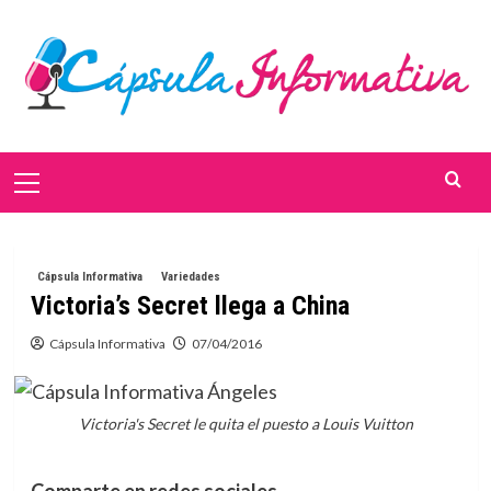
Saltar
al
contenido
Menú
primario
Cápsula Informativa
Variedades
Victoria’s Secret llega a China
Cápsula Informativa
07/04/2016
Victoria's Secret le quita el puesto a Louis Vuitton
Comparte en redes sociales