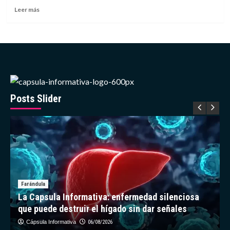
Cine
Leer
Leer más
de
más
Nueva
sobre
York
Descubren
en
yacimiento
estadounidense
de
la
Edad
Posts Slider
de
Hielo
un
sapo
extinto
Farándula
La Capsula Informativa: enfermedad silenciosa
que puede destruir el hígado sin dar señales
Cápsula Informativa
06/08/2026