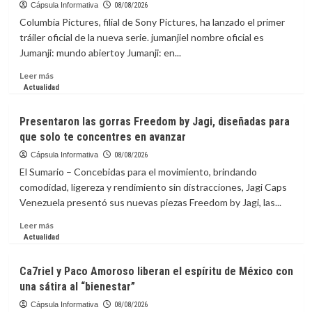
Cápsula Informativa
08/08/2026
Columbia Pictures, filial de Sony Pictures, ha lanzado el primer
tráiler oficial de la nueva serie. jumanjiel nombre oficial es
Jumanji: mundo abiertoy Jumanji: en...
Leer
Leer más
más
Actualidad
sobre
La
Presentaron las gorras Freedom by Jagi, diseñadas para
Capsula
que solo te concentres en avanzar
Informativa:
El
Cápsula Informativa
08/08/2026
tráiler
El Sumario – Concebidas para el movimiento, brindando
de
comodidad, ligereza y rendimiento sin distracciones, Jagi Caps
‘Jumanji:
Venezuela presentó sus nuevas piezas Freedom by Jagi, las...
Open
World’
Leer
Leer más
lleva
más
Actualidad
a
sobre
los
Presentaron
Ca7riel y Paco Amoroso liberan el espíritu de México con
avatares
las
una sátira al “bienestar”
al
gorras
mundo
Freedom
Cápsula Informativa
08/08/2026
real