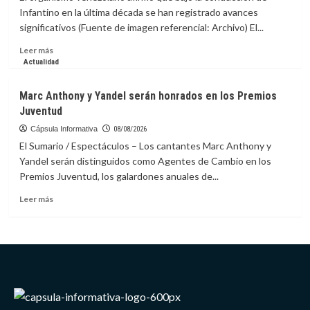
prepararse
Infantino en la última década se han registrado avances
ante
significativos (Fuente de imagen referencial: Archivo) El...
riesgos
de
Leer
Leer más
impacto
más
Actualidad
de
sobre
asteroide
FVF
Marc Anthony y Yandel serán honrados en los Premios
respalda
Juventud
continuidad
de
Cápsula Informativa
08/08/2026
Infantino
El Sumario / Espectáculos – Los cantantes Marc Anthony y
en
Yandel serán distinguidos como Agentes de Cambio en los
la
Premios Juventud, los galardones anuales de...
presidencia
de
Leer
Leer más
la
más
FIFA
sobre
Marc
Anthony
y
Yandel
serán
honrados