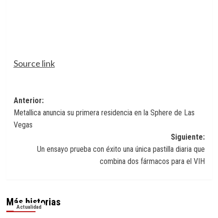
Source link
Navegación
Anterior:
Metallica anuncia su primera residencia en la Sphere de Las
de
Vegas
entradas
Siguiente:
Un ensayo prueba con éxito una única pastilla diaria que
combina dos fármacos para el VIH
Más historias
Actualidad