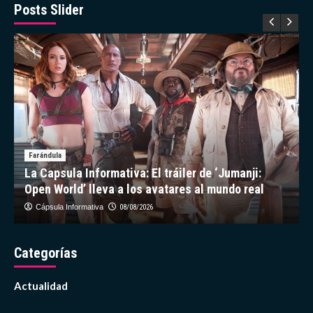
en
Posts Slider
los
Premios
Juventud
Farándula
La Capsula Informativa: El tráiler de ‘Jumanji:
Open World’ lleva a los avatares al mundo real
Cápsula Informativa
08/08/2026
Categorías
Actualidad