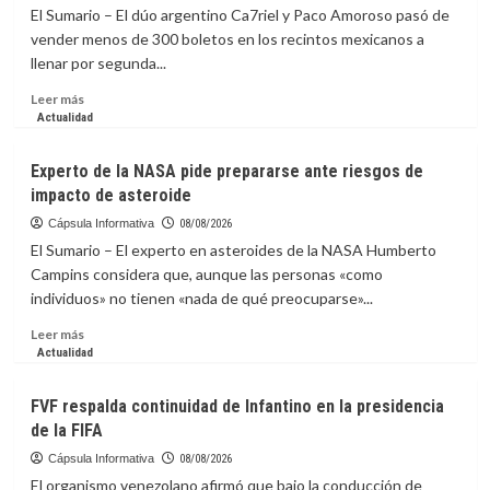
by
El Sumario – El dúo argentino Ca7riel y Paco Amoroso pasó de
Jagi,
vender menos de 300 boletos en los recintos mexicanos a
diseñadas
llenar por segunda...
para
que
Leer
Leer más
solo
más
Actualidad
te
sobre
concentres
Ca7riel
Experto de la NASA pide prepararse ante riesgos de
en
y
impacto de asteroide
avanzar
Paco
Amoroso
Cápsula Informativa
08/08/2026
liberan
El Sumario – El experto en asteroides de la NASA Humberto
el
Campins considera que, aunque las personas «como
espíritu
individuos» no tienen «nada de qué preocuparse»...
de
México
Leer
Leer más
con
más
Actualidad
una
sobre
sátira
Experto
FVF respalda continuidad de Infantino en la presidencia
al
de
de la FIFA
“bienestar”
la
NASA
Cápsula Informativa
08/08/2026
pide
El organismo venezolano afirmó que bajo la conducción de