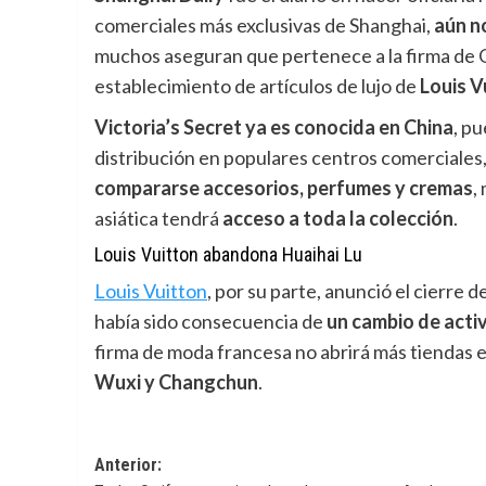
comerciales más exclusivas de Shanghai,
aún
n
muchos aseguran que pertenece a la firma de 
establecimiento de artículos de lujo de
Louis V
Victoria’s Secret ya es conocida en China
, p
distribución en populares centros comerciales
compararse accesorios, perfumes y cremas
,
asiática tendrá
acceso a toda la colección
.
Louis Vuitton abandona Huaihai Lu
Louis Vuitton
,
por su parte, anunció el cierre 
había sido consecuencia de
un cambio de activ
firma de moda francesa no abrirá más tiendas 
Wuxi y Changchun
.
Navegación
Anterior: