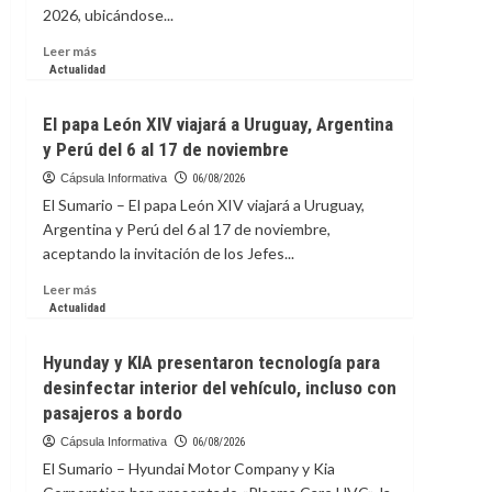
2026, ubicándose...
Leer
Leer más
más
Actualidad
sobre
Venezuela
El papa León XIV viajará a Uruguay, Argentina
se
y Perú del 6 al 17 de noviembre
afianza
en
Cápsula Informativa
06/08/2026
el
El Sumario – El papa León XIV viajará a Uruguay,
4to.
Argentina y Perú del 6 al 17 de noviembre,
lugar
aceptando la invitación de los Jefes...
del
medallero
Leer
Leer más
en
más
Actualidad
Santo
sobre
Domingo
El
Hyunday y KIA presentaron tecnología para
2026
papa
desinfectar interior del vehículo, incluso con
León
pasajeros a bordo
XIV
viajará
Cápsula Informativa
06/08/2026
a
El Sumario – Hyundai Motor Company y Kia
Uruguay,