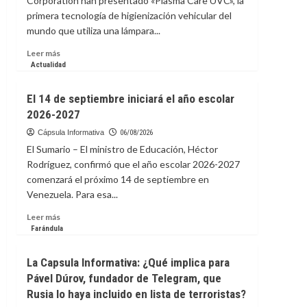
Corporation han presentado «Plasma Care UVC», la
Argentina
primera tecnología de higienización vehicular del
y
Perú
mundo que utiliza una lámpara...
del
Leer
Leer más
6
más
Actualidad
al
sobre
17
Hyunday
de
El 14 de septiembre iniciará el año escolar
y
noviembre
2026-2027
KIA
presentaron
Cápsula Informativa
06/08/2026
tecnología
El Sumario – El ministro de Educación, Héctor
para
Rodríguez, confirmó que el año escolar 2026-2027
desinfectar
comenzará el próximo 14 de septiembre en
interior
Venezuela. Para esa...
del
vehículo,
Leer
Leer más
incluso
más
Farándula
con
sobre
pasajeros
El
a
La Capsula Informativa: ¿Qué implica para
14
bordo
Pável Dúrov, fundador de Telegram, que
de
Rusia lo haya incluido en lista de terroristas?
septiembre
iniciará