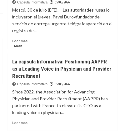
Cápsula Informativa
05/08/2026
el
Moscú, 30 de julio (EFE). – Las autoridades rusas lo
año
incluyeron el jueves. Pavel Durovfundador del
escolar
servicio de entrega urgente telégrafoapareció en el
2026-
2027
registro de...
Leer
Leer más
más
Moda
sobre
La
La capsula Informativa: Positioning AAPPR
Capsula
as a Leading Voice in Physician and Provider
Informativa:
Recruitment
¿Qué
implica
Cápsula Informativa
05/08/2026
para
Since 2022, the Association for Advancing
Pável
Physician and Provider Recruitment (AAPPR) has
Dúrov,
partnered with Franco to elevate its CEO as a
fundador
de
leading voice in physician...
Telegram,
Leer
Leer más
que
más
Rusia
sobre
lo
La