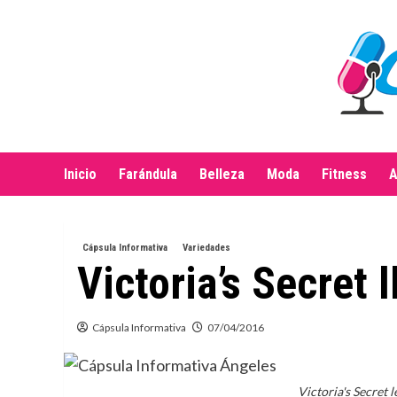
Saltar
al
contenido
Inicio
Farándula
Belleza
Moda
Fitness
A
Cápsula Informativa
Variedades
Victoria’s Secret 
Cápsula Informativa
07/04/2016
Victoria's Secret l