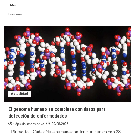
ha...
Robertson
Leer
Leer más
más
sobre
El
eclipse,
fenómeno
inspirador
para
el
desamor
de
Karol
G
en
su
Actualidad
último
álbum
El genoma humano se completa con datos para
detección de enfermedades
Cápsula Informativa
09/08/2026
El Sumario – Cada célula humana contiene un núcleo con 23