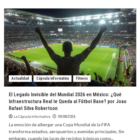
más
sobre
Construcción
Industrializada
en
2026:
Por
qué
la
Modularización
Lidera
la
Edificación
de
Actualidad
Cápsula Informativa
Fitness
Viviendas
y
El Legado Invisible del Mundial 2026 en México: ¿Qué
Hospitales
Infraestructura Real le Queda al Fútbol Base? por Joao
por
Rafael Silva Robertson
Armando
Iachini
La Cápsula Informativa
09/08/2026
La emoción de albergar una Copa Mundial de la FIFA
transforma estadios, aeropuertos y avenidas principales. Sin
embargo, cuando las luces de recintos icónicos como...