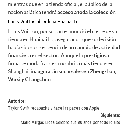
mientras que en la tienda oficial, el público de la
nación asiática tendrá
acceso a toda la colección
.
Louis Vuitton abandona Huaihai Lu
Louis Vuitton
,
por su parte, anunció el cierre de su
tienda en Huaihai Lu, asegurando que su decisión
había sido consecuencia de
un cambio de actividad
financiera en el sector
. Aunque la prestigiosa
firma de moda francesa no abrirá más tiendas en
Shanghai,
inaugurarán sucursales en Zhengzhou,
Wuxi y Changchun
.
Navegación
Anterior:
Taylor Swift recapacita y hace las paces con Apple
de
Siguiente:
entradas
Mario Vargas Llosa celebró sus 80 años por todo lo alto