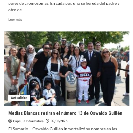
pares de cromosomas. En cada par, uno se hereda del padre y
otro de...
Leer
Leer más
más
sobre
El
genoma
humano
se
completa
con
datos
para
detección
de
enfermedades
Actualidad
Medias Blancas retiran el número 13 de Oswaldo Guillén
Cápsula Informativa
09/08/2026
El Sumario – Oswaldo Guillén inmortalizó su nombre en las