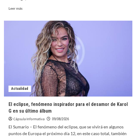
Leer
Leer más
más
sobre
El
Legado
Invisible
del
Mundial
2026
en
México:
¿Qué
Infraestructura
Real
le
Actualidad
Queda
al
El eclipse, fenómeno inspirador para el desamor de Karol
Fútbol
G en su último álbum
Base?
por
Cápsula Informativa
09/08/2026
Joao
El Sumario – El fenómeno del eclipse, que se vivirá en algunos
Rafael
puntos de Europa el próximo día 12, en este caso total, también
Silva