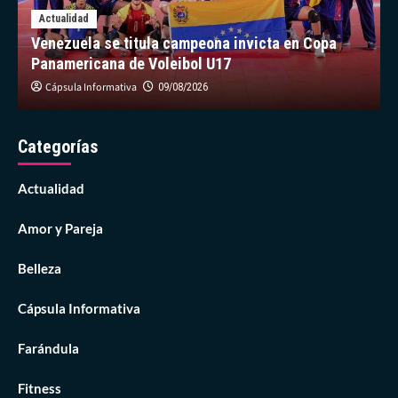
Venezuela se titula campeona invicta en Copa
Panamericana de Voleibol U17
Cápsula Informativa
09/08/2026
Categorías
Actualidad
Amor y Pareja
Belleza
Cápsula Informativa
Farándula
Fitness