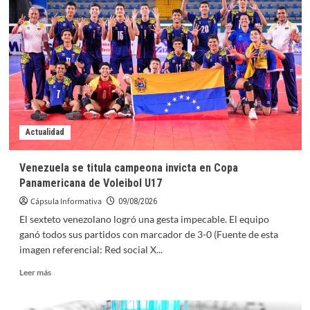
Actualidad
Venezuela se titula campeona invicta en Copa
Panamericana de Voleibol U17
Cápsula Informativa
09/08/2026
El sexteto venezolano logró una gesta impecable. El equipo
ganó todos sus partidos con marcador de 3-0 (Fuente de esta
imagen referencial: Red social X...
Leer
Leer más
más
sobre
Venezuela