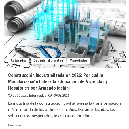
se
titula
campeona
invicta
en
Copa
Panamericana
de
Voleibol
U17
Actualidad
Cápsula Informativa
Variedades
Construcción Industrializada en 2026: Por qué la
Modularización Lidera la Edificación de Viviendas y
Hospitales por Armando Iachini
La Cápsula Informativa
09/08/2026
La industria de la construcción civil atraviesa la transformación
más profunda de los últimos cien años. Durante décadas, los
sobrecostos inesperados, los retrasos por clima,...
Leer
Leer más