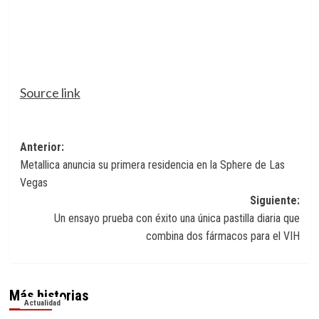
Source link
Navegación
Anterior:
Metallica anuncia su primera residencia en la Sphere de Las
de
Vegas
entradas
Siguiente:
Un ensayo prueba con éxito una única pastilla diaria que
combina dos fármacos para el VIH
Más historias
Actualidad