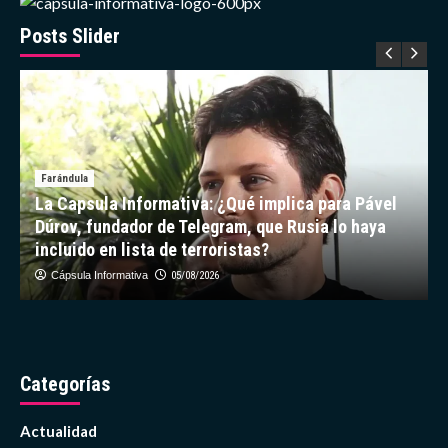
sus
vacaciones
Posts Slider
en
Cartagena
Farándula
La Capsula Informativa: ¿Qué implica para Pável
Dúrov, fundador de Telegram, que Rusia lo haya
incluido en lista de terroristas?
Cápsula Informativa
05/08/2026
Categorías
Actualidad