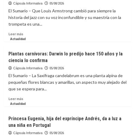
haya
Positioning
Cápsula Informativa
05/08/2026
incluido
AAPPR
El Sumario – Que Louis Armstrong cambió para siempre la
en
as
historia del jazz con su voz inconfundible y su maestría con la
lista
a
trompeta es una...
de
Leading
terroristas?
Voice
Leer
Leer más
in
más
Actualidad
Physician
sobre
and
Celebran
Plantas carnívoras: Darwin lo predijo hace 150 años y la
Provider
a
ciencia lo confirma
Recruitment
Louis
Armstrong,
Cápsula Informativa
05/08/2026
el
El Sumario – La Saxifraga candelabrum es una planta alpina de
músico
pequeñas flores blancas y amarillas, un aspecto muy alejado del
que
que se espera para...
hizo
del
Leer
Leer más
jazz
más
Actualidad
un
sobre
lenguaje
Plantas
Princesa Eugenia, hija del expríncipe Andrés, da a luz a
universal
carnívoras:
una niña en Portugal
Darwin
lo
Cápsula Informativa
05/08/2026