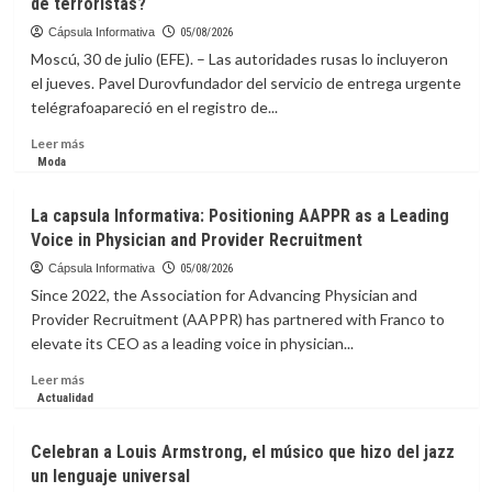
de terroristas?
Cápsula Informativa
05/08/2026
Moscú, 30 de julio (EFE). – Las autoridades rusas lo incluyeron
el jueves. Pavel Durovfundador del servicio de entrega urgente
telégrafoapareció en el registro de...
Leer
Leer más
más
Moda
sobre
La
La capsula Informativa: Positioning AAPPR as a Leading
Capsula
Voice in Physician and Provider Recruitment
Informativa:
¿Qué
Cápsula Informativa
05/08/2026
implica
Since 2022, the Association for Advancing Physician and
para
Provider Recruitment (AAPPR) has partnered with Franco to
Pável
elevate its CEO as a leading voice in physician...
Dúrov,
fundador
Leer
Leer más
de
más
Actualidad
Telegram,
sobre
que
La
Celebran a Louis Armstrong, el músico que hizo del jazz
Rusia
capsula
un lenguaje universal
lo
Informativa: