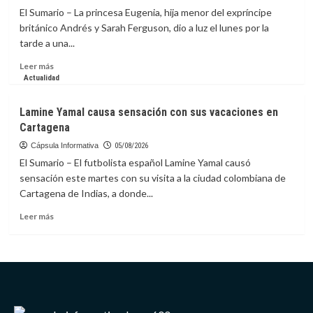
predijo
El Sumario – La princesa Eugenia, hija menor del expríncipe
hace
británico Andrés y Sarah Ferguson, dio a luz el lunes por la
150
tarde a una...
años
y
Leer
Leer más
la
más
Actualidad
ciencia
sobre
lo
Princesa
Lamine Yamal causa sensación con sus vacaciones en
confirma
Eugenia,
Cartagena
hija
del
Cápsula Informativa
05/08/2026
expríncipe
El Sumario – El futbolista español Lamine Yamal causó
Andrés,
sensación este martes con su visita a la ciudad colombiana de
da
Cartagena de Indias, a donde...
a
luz
Leer
Leer más
a
más
una
sobre
niña
Lamine
en
Yamal
Portugal
causa
sensación
con