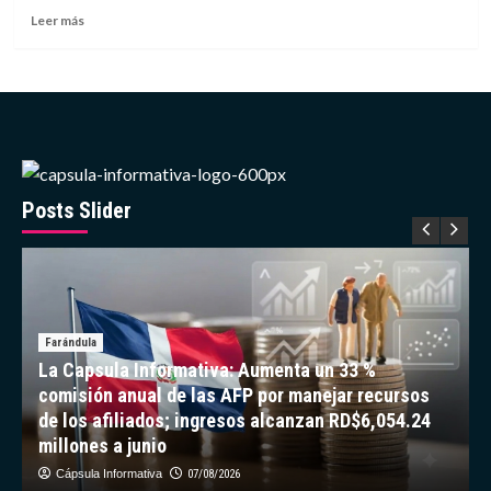
2032
Leer
Leer más
más
sobre
Venezuela
clasifica
a
la
AmeriCup
Femenina
2027
Posts Slider
Farándula
La Capsula Informativa: Aumenta un 33 %
comisión anual de las AFP por manejar recursos
de los afiliados; ingresos alcanzan RD$6,054.24
millones a junio
Cápsula Informativa
07/08/2026