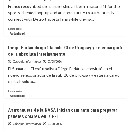
33
Franco recognized the partnership as both a natural fit for the
%
sports-themed pop-up and an opportunity to authentically
comisión
connect with Detroit sports fans while driving...
anual
de
Leer
Leer más
las
más
Actualidad
AFP
sobre
por
La
Diego Forlán dirigirá la sub-20 de Uruguay y se encargará
manejar
capsula
recursos
de la absoluta interinamente
Informativa:
de
How
Cápsula Informativa
07/08/2026
los
a
El Sumario – El exfutbolista Diego Forlán se convirtió en el
afiliados;
Partnership
nuevo seleccionador de la sub-20 de Uruguay y estará a cargo
ingresos
with
alcanzan
de la absoluta...
Detroit
RD$6,054.24
Lions’
Leer
Leer más
millones
Myles
más
Actualidad
a
Adams
sobre
junio
Generated
Diego
Astronautas de la NASA inician caminata para preparar
$61K
Forlán
paneles solares en la EEI
for
dirigirá
the
la
Cápsula Informativa
07/08/2026
Salvation
sub-