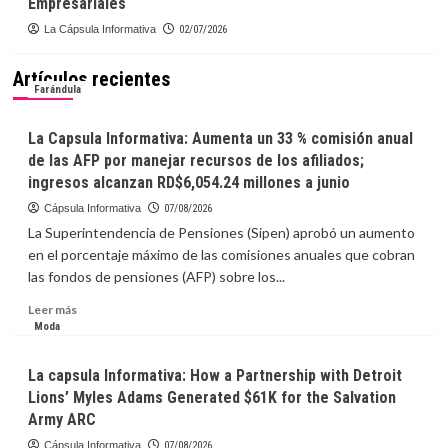
Empresariales
La Cápsula Informativa
02/07/2026
Artículos recientes
Farándula
La Capsula Informativa: Aumenta un 33 % comisión anual
de las AFP por manejar recursos de los afiliados;
ingresos alcanzan RD$6,054.24 millones a junio
Cápsula Informativa
07/08/2026
La Superintendencia de Pensiones (Sipen) aprobó un aumento
en el porcentaje máximo de las comisiones anuales que cobran
las fondos de pensiones (AFP) sobre los...
Leer
Leer más
más
Moda
sobre
La
La capsula Informativa: How a Partnership with Detroit
Capsula
Lions’ Myles Adams Generated $61K for the Salvation
Informativa:
Army ARC
Aumenta
un
Cápsula Informativa
07/08/2026