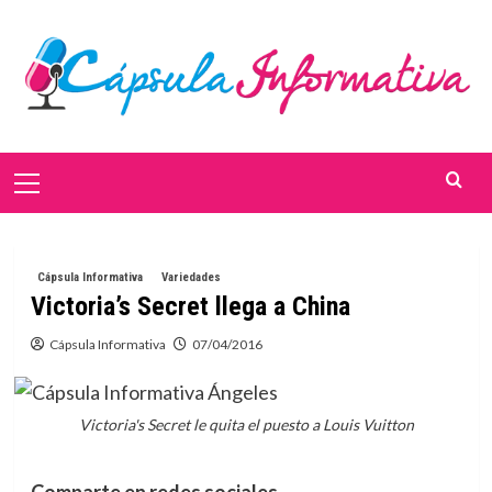
Saltar
al
contenido
Menú
primario
Cápsula Informativa
Variedades
Victoria’s Secret llega a China
Cápsula Informativa
07/04/2016
Victoria's Secret le quita el puesto a Louis Vuitton
Comparte en redes sociales