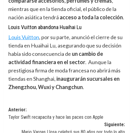
compararse accesorios, perfumes y cremas
,
mientras que en la tienda oficial, el público de la
nación asiática tendrá
acceso a toda la colección
.
Louis Vuitton abandona Huaihai Lu
Louis Vuitton
,
por su parte, anunció el cierre de su
tienda en Huaihai Lu, asegurando que su decisión
había sido consecuencia de
un cambio de
actividad financiera en el sector
. Aunque la
prestigiosa firma de moda francesa no abrirá más
tiendas en Shanghai,
inaugurarán sucursales en
Zhengzhou, Wuxi y Changchun
.
Navegación
Anterior:
Taylor Swift recapacita y hace las paces con Apple
de
Siguiente:
entradas
Mario Vargas Llosa celebró sus 80 años por todo lo alto