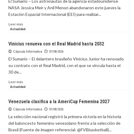
El Sumario – Los astronautas de la agencia estadounidense
Army
20
NASA Jessica Meir y Anil Menon abandonaron este jueves la
ARC
de
Estación Espacial Internacional (EEI) para realizar...
Uruguay
y
Leer
Leer más
se
más
Actualidad
encargará
sobre
de
Astronautas
Vinicius renueva con el Real Madrid hasta 2032
la
de
absoluta
la
Cápsula Informativa
07/08/2026
interinamente
NASA
El Sumario – El delantero brasileño Vinicius Junior ha renovado
inician
su contrato con el Real Madrid, con el que se vincula hasta el
caminata
30 de...
para
preparar
Leer
Leer más
paneles
más
Actualidad
solares
sobre
en
Vinicius
Venezuela clasifica a la AmeriCup Femenina 2027
la
renueva
EEI
con
Cápsula Informativa
07/08/2026
el
La selección nacional registró la primera victoria en la historia
Real
del baloncesto femenino venezolano frente a la selección de
Madrid
Brasil (Fuente de imagen referencial: @FVBbasketball)...
hasta