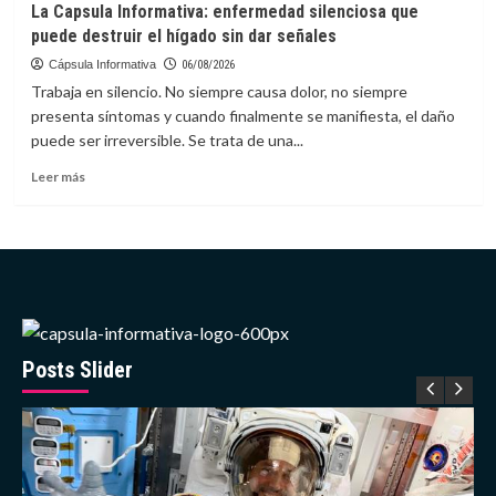
La Capsula Informativa: enfermedad silenciosa que
actualiza
puede destruir el hígado sin dar señales
mapa
geológico
Cápsula Informativa
06/08/2026
de
Trabaja en silencio. No siempre causa dolor, no siempre
la
presenta síntomas y cuando finalmente se manifiesta, el daño
Luna
puede ser irreversible. Se trata de una...
con
nuevos
Leer
Leer más
datos
más
de
sobre
misión
La
Chang’e-
Capsula
6
Informativa:
enfermedad
silenciosa
que
puede
Posts Slider
destruir
el
hígado
sin
dar
señales