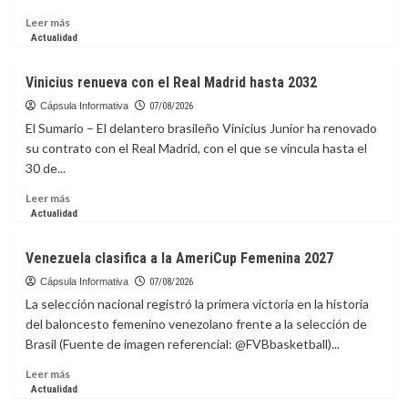
Mary
Leer
Leer más
más
Actualidad
sobre
Astronautas
Vinicius renueva con el Real Madrid hasta 2032
de
la
Cápsula Informativa
07/08/2026
NASA
El Sumario – El delantero brasileño Vinicius Junior ha renovado
inician
su contrato con el Real Madrid, con el que se vincula hasta el
caminata
30 de...
para
preparar
Leer
Leer más
paneles
más
Actualidad
solares
sobre
en
Vinicius
Venezuela clasifica a la AmeriCup Femenina 2027
la
renueva
EEI
con
Cápsula Informativa
07/08/2026
el
La selección nacional registró la primera victoria en la historia
Real
del baloncesto femenino venezolano frente a la selección de
Madrid
Brasil (Fuente de imagen referencial: @FVBbasketball)...
hasta
2032
Leer
Leer más
más
Actualidad
sobre