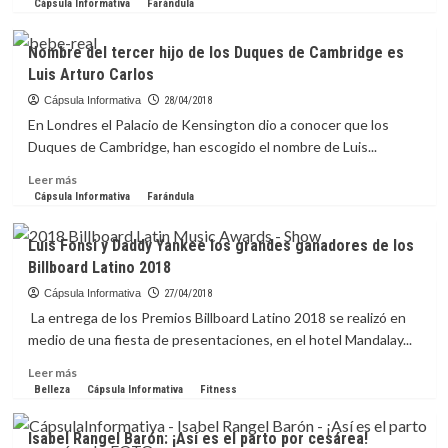
más
Cápsula Informativa
Farándula
sobre
Paris
Nombre del tercer hijo de los Duques de Cambridge es
Hilton
Luis Arturo Carlos
enseña
las
Cápsula Informativa
28/04/2018
ventajas
En Londres el Palacio de Kensington dio a conocer que los
y
Duques de Cambridge, han escogido el nombre de Luis...
miserias
de
Leer
Leer más
ser
más
Cápsula Informativa
Farándula
una
sobre
influencer
Nombre
Luis Fonsi y Daddy Yankee los grandes ganadores de los
en
del
Billboard Latino 2018
“The
tercer
American
hijo
Cápsula Informativa
27/04/2018
Meme”
de
La entrega de los Premios Billboard Latino 2018 se realizó en
los
medio de una fiesta de presentaciones, en el hotel Mandalay...
Duques
de
Leer
Leer más
Cambridge
más
Belleza
Cápsula Informativa
Fitness
es
sobre
Luis
Luis
Isabel Rangel Barón: ¡Así es el parto por cesárea!
Arturo
Fonsi