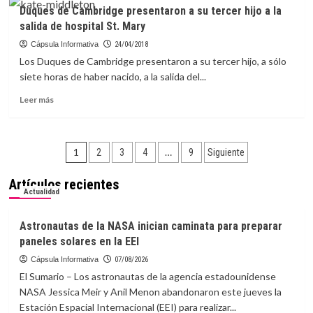
El
Duques de Cambridge presentaron a su tercer hijo a la
«ayayai»
salida de hospital St. Mary
de
Roberto
Cápsula Informativa
24/04/2018
Antonio
Los Duques de Cambridge presentaron a su tercer hijo, a sólo
se
siete horas de haber nacido, a la salida del...
escuchará
en
Leer
Leer más
premios
más
Billboard
sobre
2018
Duques
Paginación
de
1
…
2
3
4
9
Siguiente
Cambridge
de
presentaron
Artículos recientes
a
entradas
Actualidad
su
tercer
Astronautas de la NASA inician caminata para preparar
hijo
paneles solares en la EEI
a
la
Cápsula Informativa
07/08/2026
salida
El Sumario – Los astronautas de la agencia estadounidense
de
NASA Jessica Meir y Anil Menon abandonaron este jueves la
hospital
Estación Espacial Internacional (EEI) para realizar...
St.