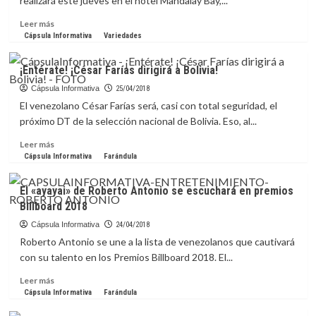
realizará este jueves en el hotel Mandalay Bay,...
bodas
de
Leer
Leer más
su
más
Cápsula Informativa
Variedades
hermano
sobre
Harry
Premios
¡Entérate! ¡César Farías dirigirá a Bolivia!
Billboard
2018:
Cápsula Informativa
25/04/2018
J
El venezolano César Farías será, casi con total seguridad, el
Balvin,
próximo DT de la selección nacional de Bolivia. Eso, al...
Shakira
y
Leer
Leer más
Luis
más
Cápsula Informativa
Farándula
Fonsi
sobre
encabezan
¡Entérate!
El «ayayai» de Roberto Antonio se escuchará en premios
la
¡César
Billboard 2018
lista
Farías
de
dirigirá
Cápsula Informativa
24/04/2018
finalistas
a
Roberto Antonio se une a la lista de venezolanos que cautivará
Bolivia!
con su talento en los Premios Billboard 2018. El...
Leer
Leer más
más
Cápsula Informativa
Farándula
sobre