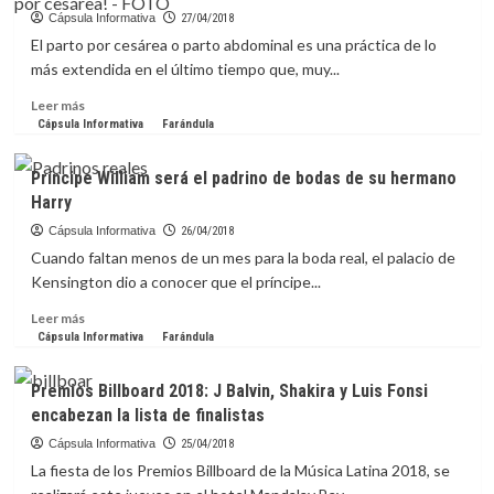
Carlos
y
Cápsula Informativa
27/04/2018
Daddy
El parto por cesárea o parto abdominal es una práctica de lo
Yankee
más extendida en el último tiempo que, muy...
los
grandes
Leer
Leer más
ganadores
más
Cápsula Informativa
Farándula
de
sobre
los
Isabel
Príncipe William será el padrino de bodas de su hermano
Billboard
Rangel
Harry
Latino
Barón:
2018
¡Así
Cápsula Informativa
26/04/2018
es
Cuando faltan menos de un mes para la boda real, el palacio de
el
Kensington dio a conocer que el príncipe...
parto
por
Leer
Leer más
cesárea!
más
Cápsula Informativa
Farándula
sobre
Príncipe
Premios Billboard 2018: J Balvin, Shakira y Luis Fonsi
William
encabezan la lista de finalistas
será
el
Cápsula Informativa
25/04/2018
padrino
La fiesta de los Premios Billboard de la Música Latina 2018, se
de