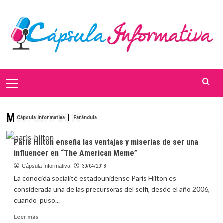
Saltar
al
contenido
Menú
primario
Mes:
abril 2018
Cápsula Informativa
Farándula
Paris Hilton enseña las ventajas y miserias de ser una
influencer en “The American Meme”
Cápsula Informativa
30/04/2018
La conocida socialité estadounidense Paris Hilton es
considerada una de las precursoras del selfi, desde el año 2006,
cuando puso...
Leer
Leer más