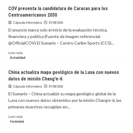
Venezuela
COV presenta la candidatura de Caracas para los
clasifica
Centroamericanos 2030
a
la
Cápsula Informativa
07/08/2026
AmeriCup
El anuncio marca solo el inicio de la evaluación técnica,
Femenina
financiera y política (Fuente de imagen referencial:
2027
@OfficialCOV) El Sumario – Centro Caribe Sports (CCS)...
Leer
Leer más
más
Actualidad
sobre
COV
China actualiza mapa geológico de la Luna con nuevos
presenta
datos de misión Chang’e-6
la
candidatura
Cápsula Informativa
07/08/2026
de
El Sumario – China actualizó su mapa geológico global de la
Caracas
Luna con nuevos datos obtenidos por la misión Chang’e-6, las
para
primeras muestras recogidas en...
los
Centroamericanos
Leer
Leer más
2030
más
Farándula
sobre
China