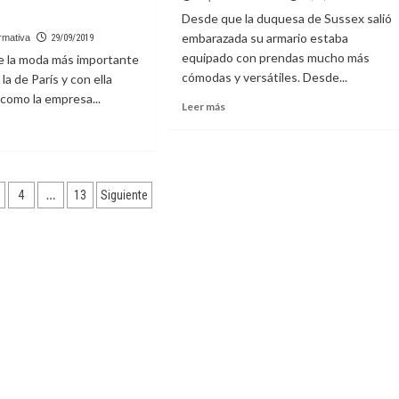
patrón
Desde que la duquesa de Sussex salió
de
embarazada su armario estaba
rmativa
29/09/2019
tián
relaciones
equipado con prendas mucho más
e la moda más importante
zó
amorosas
cómodas y versátiles. Desde...
de
 la de París y con ella
s
sus
como la empresa...
Leer
Leer más
madres
más
sobre
res
La
e
dos
duquesa
ción
Meghan
on
…
4
13
Siguiente
Markle
vuelve
llas
a
as
su
laron
comodidad
ela
al
na