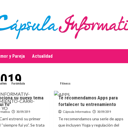
mor y Pareja
Actualidad
2019
ativa
Farándula
Fitness
ociona su nuevo tema
Te recomendamos Apps para
ui Yo”
fortalecer tu entrenamiento
rmativa
30/09/2019
Cápsula Informativa
30/09/2019
Carri estrenó su primer
Te recomendamos una serie de apps
“siempre fui yo”. Se trata
que incluyen Yoga y regulación del