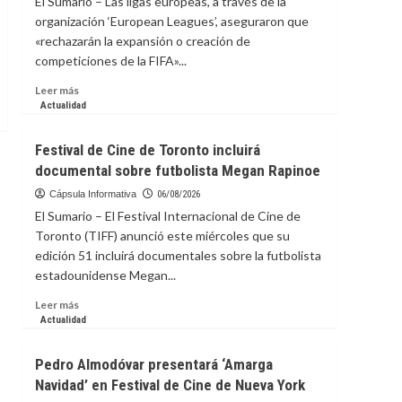
El Sumario – Las ligas europeas, a través de la
Start
organización ‘European Leagues’, aseguraron que
Connecting:
«rechazarán la expansión o creación de
The
competiciones de la FIFA»...
Case
for
Leer
Leer más
Real
más
Actualidad
Media
sobre
Relationships
Ligas
Festival de Cine de Toronto incluirá
europeas
documental sobre futbolista Megan Rapinoe
rechazan
la
Cápsula Informativa
06/08/2026
expansión
El Sumario – El Festival Internacional de Cine de
de
Toronto (TIFF) anunció este miércoles que su
las
edición 51 incluirá documentales sobre la futbolista
competiciones
estadounidense Megan...
de
la
Leer
Leer más
FIFA
más
Actualidad
sobre
Festival
Pedro Almodóvar presentará ‘Amarga
de
Navidad’ en Festival de Cine de Nueva York
Cine