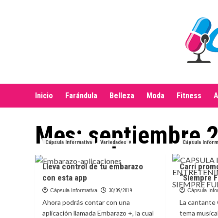
Saltar
al
contenido
Inicio
Farándula
Belleza
Moda
Fitness
A
Mes:
septiembre 
Cápsula Informativa
Variedades
Cápsula Inform
Lleva control de tu embarazo
Carri prom
con esta app
“Siempre F
Cápsula Informativa
30/09/2019
Cápsula Info
Ahora podrás contar con una
La cantante 
aplicación llamada Embarazo +, la cual
tema musical 