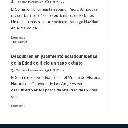
de
Cápsula Informativa
06/08/2026
Toronto
El Sumario – El cineasta español Pedro Almodóvar
incluirá
presentará, el próximo septiembre, en Estados
documental
Unidos su más reciente película, ‘Amarga Navidad’,
sobre
en el marco del...
futbolista
Megan
Leer
Leer más
Rapinoe
más
Actualidad
sobre
Pedro
Descubren en yacimiento estadounidense
Almodóvar
de la Edad de Hielo un sapo extinto
presentará
‘Amarga
Cápsula Informativa
06/08/2026
Navidad’
El Sumario – Investigadores del Museo de Historia
en
Natural del Condado de Los Ángeles han
Festival
descubierto en los pozos de alquitrán de La Brea
de
un...
Cine
de
Leer
Leer más
Nueva
más
York
sobre
Descubren
en