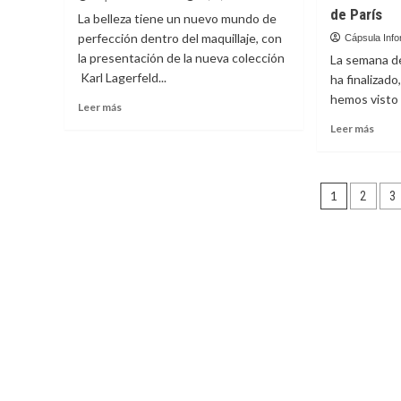
la
de
de París
La belleza tiene un nuevo mundo de
belleza
San
perfección dentro del maquillaje, con
Cápsula Info
Sebas
la presentación de la nueva colección
La semana d
finali
Karl Lagerfeld...
y
ha finalizado,
esto
hemos visto 
Leer
Leer más
son
más
Leer
Leer más
los
sobre
más
mejo
La
sobr
vesti
nueva
Estas
Pagina
colección
fuer
1
2
3
de
las
de
belleza
estre
de
que
entrad
Karl
mode
Lagerfeld
en
x
la
L’Oréal
pasar
París
para
L’Oré
en
la
Sema