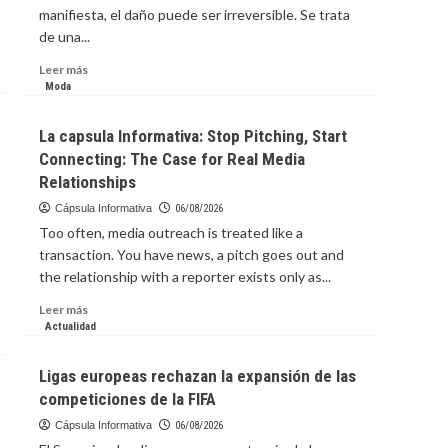
manifiesta, el daño puede ser irreversible. Se trata
de una...
Leer
Leer más
más
Moda
sobre
La
La capsula Informativa: Stop Pitching, Start
Capsula
Connecting: The Case for Real Media
Informativa:
Relationships
enfermedad
silenciosa
Cápsula Informativa
06/08/2026
que
Too often, media outreach is treated like a
puede
transaction. You have news, a pitch goes out and
destruir
the relationship with a reporter exists only as...
el
hígado
Leer
Leer más
sin
más
Actualidad
dar
sobre
señales
La
Ligas europeas rechazan la expansión de las
capsula
competiciones de la FIFA
Informativa:
Stop
Cápsula Informativa
06/08/2026
Pitching,