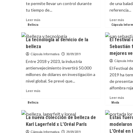
te permite llevar un control durante
de una bala
tu tiempo de...
referencia...
Leer
Leer
Leer más
Leer más
más
más
Belleza
Cápsula Inform
sobre
sobr
Lleva
Carri
La tecnología al servicio de la
El festival
control
prom
belleza
Sebastián f
de
su
mejores ve
tu
nuev
Cápsula Informativa
30/09/2019
embarazo
tema
Entre 2018 y 2023, la industria
Cápsula Info
con
“Sie
antienvejecimiento invertirá 50.000
El Festival 
esta
Fui
millones de dólares en investigación a
2019 ha ter
app
Yo”
nivel global. Se prevé que...
de presenta
alfombra roja.
Leer
Leer más
más
Leer
Leer más
sobre
más
Belleza
Moda
La
sobr
tecnología
El
La nueva colección de belleza de
Estas fuero
al
festi
Karl Lagerfeld x L’Oréal París
modelaron 
servicio
de
de
L’Oréal en
cine
Cápsula Informativa
29/09/2019