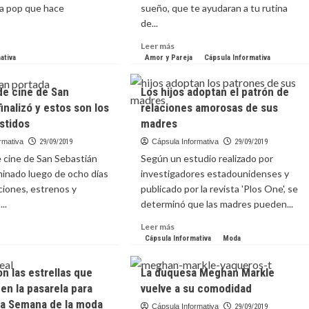
da pop que hace
sueño, que te ayudaran a tu rutina
de...
Leer
Leer más
más
ativa
Amor y Pareja
Cápsula Informativa
e
sobre
Te
 de cine de San
Los hijos adoptan el patrón de
ociona
recomendamos
inalizó y estos son los
relaciones amorosas de sus
Apps
stidos
madres
o
para
fortalecer
rmativa
29/09/2019
Cápsula Informativa
29/09/2019
mpre
tu
de cine de San Sebastián
Según un estudio realizado por
entrenamiento
minado luego de ocho días
investigadores estadounidenses y
ciones, estrenos y
publicado por la revista 'Plos One', se
..
determinó que las madres pueden...
Leer
Leer más
más
Cápsula Informativa
Moda
e
sobre
Los
n las estrellas que
La duquesa Meghan Markle
val
hijos
en la pasarela para
vuelve a su comodidad
adoptan
 la Semana de la moda
el
Cápsula Informativa
29/09/2019