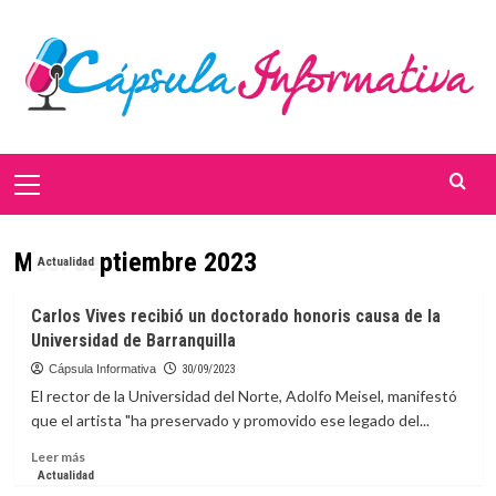
Saltar
al
contenido
Menú
primario
Mes:
septiembre 2023
Actualidad
Carlos Vives recibió un doctorado honoris causa de la
Universidad de Barranquilla
Cápsula Informativa
30/09/2023
El rector de la Universidad del Norte, Adolfo Meisel, manifestó
que el artista "ha preservado y promovido ese legado del...
Leer
Leer más
más
Actualidad
sobre