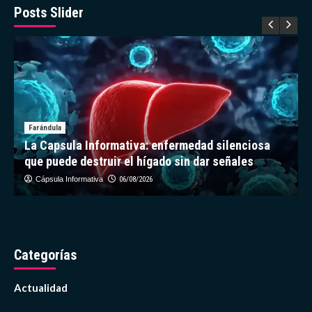
Edad
Posts Slider
de
Hielo
un
sapo
extinto
Farándula
La Capsula Informativa: enfermedad silenciosa
que puede destruir el hígado sin dar señales
Cápsula Informativa
06/08/2026
Categorías
Actualidad