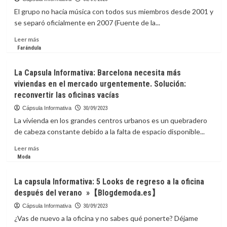
la
El grupo no hacía música con todos sus miembros desde 2001 y
propagación
se separó oficialmente en 2007 (Fuente de la...
del
coral
Leer
Leer más
invasor
más
Farándula
en
sobre
el
NSync
La Capsula Informativa: Barcelona necesita más
Parque
se
viviendas en el mercado urgentemente. Solución:
Nacional
reencuentra
reconvertir las oficinas vacías
Mochima
con
su
Cápsula Informativa
30/09/2023
fanaticada
La vivienda en los grandes centros urbanos es un quebradero
y
de cabeza constante debido a la falta de espacio disponible...
lanza
una
Leer
Leer más
nueva
más
Moda
canción
sobre
La
La capsula Informativa: 5 Looks de regreso a la oficina
Capsula
después del verano »【Blogdemoda.es】
Informativa:
Barcelona
Cápsula Informativa
30/09/2023
necesita
¿Vas de nuevo a la oficina y no sabes qué ponerte? Déjame
más