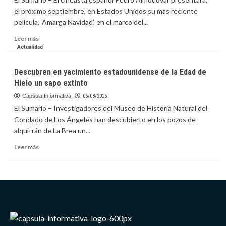
incluirá
el próximo septiembre, en Estados Unidos su más reciente
documental
película, ‘Amarga Navidad’, en el marco del...
sobre
futbolista
Leer
Leer más
Megan
más
Actualidad
Rapinoe
sobre
Pedro
Descubren en yacimiento estadounidense de la Edad de
Almodóvar
Hielo un sapo extinto
presentará
‘Amarga
Cápsula Informativa
06/08/2026
Navidad’
El Sumario – Investigadores del Museo de Historia Natural del
en
Condado de Los Ángeles han descubierto en los pozos de
Festival
alquitrán de La Brea un...
de
Cine
Leer
Leer más
de
más
Nueva
sobre
York
Descubren
en
yacimiento
estadounidense
de
la