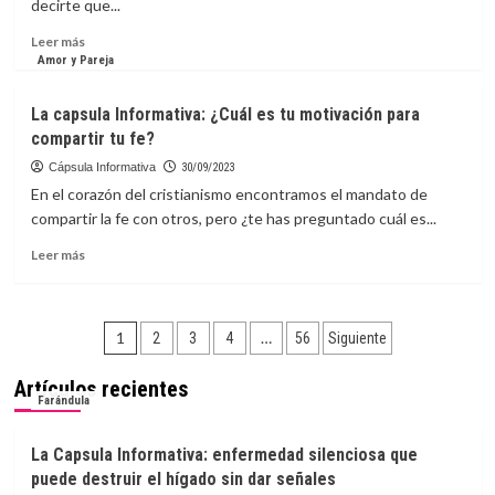
decirte que...
viviendas
en
Leer
Leer más
el
más
Amor y Pareja
mercado
sobre
urgentemente.
La
La capsula Informativa: ¿Cuál es tu motivación para
Solución:
capsula
compartir tu fe?
reconvertir
Informativa:
las
5
Cápsula Informativa
30/09/2023
oficinas
Looks
En el corazón del cristianismo encontramos el mandato de
vacías
de
compartir la fe con otros, pero ¿te has preguntado cuál es...
regreso
a
Leer
Leer más
la
más
oficina
sobre
después
La
Paginación
del
capsula
1
…
2
3
4
56
Siguiente
verano
Informativa:
de
»【Blogdemoda.es】
¿Cuál
Artículos recientes
es
entradas
Farándula
tu
motivación
La Capsula Informativa: enfermedad silenciosa que
para
puede destruir el hígado sin dar señales
compartir