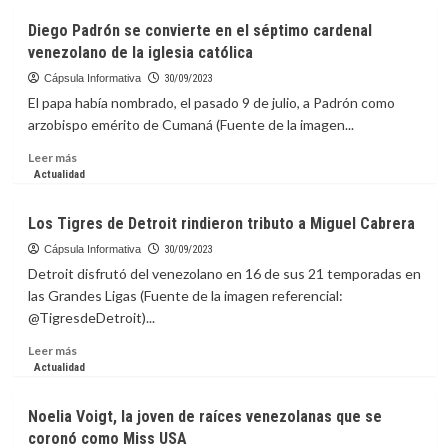
Carlos
Diego Padrón se convierte en el séptimo cardenal
Vives
venezolano de la iglesia católica
recibió
un
Cápsula Informativa
30/09/2023
doctorado
El papa había nombrado, el pasado 9 de julio, a Padrón como
honoris
arzobispo emérito de Cumaná (Fuente de la imagen...
causa
de
Leer
Leer más
la
más
Actualidad
Universidad
sobre
de
Diego
Los Tigres de Detroit rindieron tributo a Miguel Cabrera
Barranquilla
Padrón
se
Cápsula Informativa
30/09/2023
convierte
Detroit disfrutó del venezolano en 16 de sus 21 temporadas en
en
las Grandes Ligas (Fuente de la imagen referencial:
el
@TigresdeDetroit)...
séptimo
cardenal
Leer
Leer más
venezolano
más
Actualidad
de
sobre
la
Los
Noelia Voigt, la joven de raíces venezolanas que se
iglesia
Tigres
coronó como Miss USA
católica
de