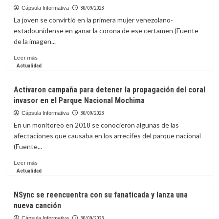
Detroit
Cápsula Informativa
30/09/2023
rindieron
La joven se convirtió en la primera mujer venezolano-
tributo
estadounidense en ganar la corona de ese certamen (Fuente
a
de la imagen...
Miguel
Cabrera
Leer
Leer más
más
Actualidad
sobre
Noelia
Activaron campaña para detener la propagación del coral
Voigt,
invasor en el Parque Nacional Mochima
la
joven
Cápsula Informativa
30/09/2023
de
En un monitoreo en 2018 se conocieron algunas de las
raíces
afectaciones que causaba en los arrecifes del parque nacional
venezolanas
(Fuente...
que
se
Leer
Leer más
coronó
más
Actualidad
como
sobre
Miss
Activaron
NSync se reencuentra con su fanaticada y lanza una
USA
campaña
nueva canción
para
detener
Cápsula Informativa
30/09/2023