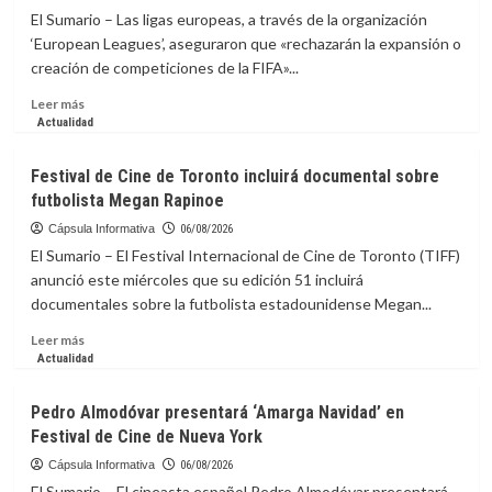
Pitching,
El Sumario – Las ligas europeas, a través de la organización
Start
‘European Leagues’, aseguraron que «rechazarán la expansión o
Connecting:
creación de competiciones de la FIFA»...
The
Case
Leer
Leer más
for
más
Actualidad
Real
sobre
Media
Ligas
Festival de Cine de Toronto incluirá documental sobre
Relationships
europeas
futbolista Megan Rapinoe
rechazan
la
Cápsula Informativa
06/08/2026
expansión
El Sumario – El Festival Internacional de Cine de Toronto (TIFF)
de
anunció este miércoles que su edición 51 incluirá
las
documentales sobre la futbolista estadounidense Megan...
competiciones
de
Leer
Leer más
la
más
Actualidad
FIFA
sobre
Festival
Pedro Almodóvar presentará ‘Amarga Navidad’ en
de
Festival de Cine de Nueva York
Cine
de
Cápsula Informativa
06/08/2026
Toronto
El Sumario – El cineasta español Pedro Almodóvar presentará,