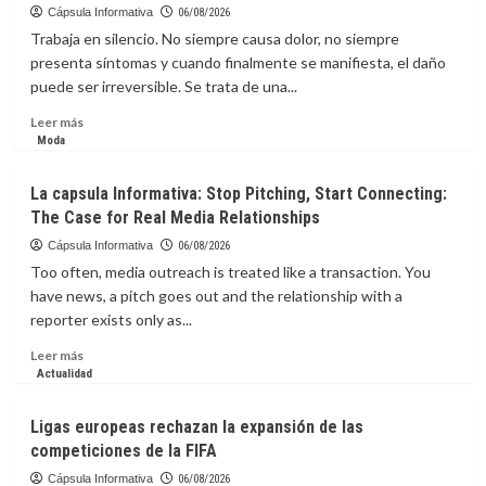
tu
Cápsula Informativa
06/08/2026
fe?
Trabaja en silencio. No siempre causa dolor, no siempre
presenta síntomas y cuando finalmente se manifiesta, el daño
puede ser irreversible. Se trata de una...
Leer
Leer más
más
Moda
sobre
La
La capsula Informativa: Stop Pitching, Start Connecting:
Capsula
The Case for Real Media Relationships
Informativa:
enfermedad
Cápsula Informativa
06/08/2026
silenciosa
Too often, media outreach is treated like a transaction. You
que
have news, a pitch goes out and the relationship with a
puede
reporter exists only as...
destruir
el
Leer
Leer más
hígado
más
Actualidad
sin
sobre
dar
La
Ligas europeas rechazan la expansión de las
señales
capsula
competiciones de la FIFA
Informativa:
Stop
Cápsula Informativa
06/08/2026