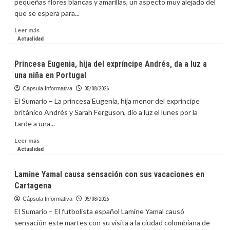
pequeñas flores blancas y amarillas, un aspecto muy alejado del
que
que se espera para...
hizo
del
Leer
Leer más
jazz
más
Actualidad
un
sobre
lenguaje
Plantas
Princesa Eugenia, hija del expríncipe Andrés, da a luz a
universal
carnívoras:
una niña en Portugal
Darwin
lo
Cápsula Informativa
05/08/2026
predijo
El Sumario – La princesa Eugenia, hija menor del expríncipe
hace
británico Andrés y Sarah Ferguson, dio a luz el lunes por la
150
tarde a una...
años
y
Leer
Leer más
la
más
Actualidad
ciencia
sobre
lo
Princesa
Lamine Yamal causa sensación con sus vacaciones en
confirma
Eugenia,
Cartagena
hija
del
Cápsula Informativa
05/08/2026
expríncipe
El Sumario – El futbolista español Lamine Yamal causó
Andrés,
sensación este martes con su visita a la ciudad colombiana de
da