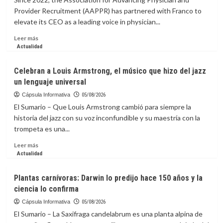
para
Provider Recruitment (AAPPR) has partnered with Franco to
Pável
elevate its CEO as a leading voice in physician...
Dúrov,
fundador
Leer
Leer más
de
más
Actualidad
Telegram,
sobre
que
La
Celebran a Louis Armstrong, el músico que hizo del jazz
Rusia
capsula
un lenguaje universal
lo
Informativa:
haya
Positioning
Cápsula Informativa
05/08/2026
incluido
AAPPR
El Sumario – Que Louis Armstrong cambió para siempre la
en
as
historia del jazz con su voz inconfundible y su maestría con la
lista
a
trompeta es una...
de
Leading
terroristas?
Voice
Leer
Leer más
in
más
Actualidad
Physician
sobre
and
Celebran
Plantas carnívoras: Darwin lo predijo hace 150 años y la
Provider
a
ciencia lo confirma
Recruitment
Louis
Armstrong,
Cápsula Informativa
05/08/2026
el
El Sumario – La Saxifraga candelabrum es una planta alpina de
músico