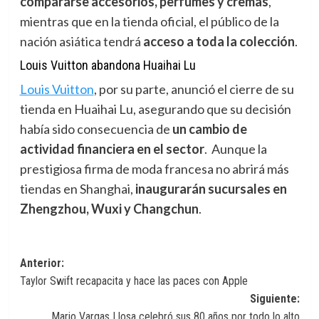
compararse accesorios, perfumes y cremas
,
mientras que en la tienda oficial, el público de la
nación asiática tendrá
acceso a toda la colección
.
Louis Vuitton abandona Huaihai Lu
Louis Vuitton
,
por su parte, anunció el cierre de su
tienda en Huaihai Lu, asegurando que su decisión
había sido consecuencia de
un cambio de
actividad financiera en el sector
. Aunque la
prestigiosa firma de moda francesa no abrirá más
tiendas en Shanghai,
inaugurarán sucursales en
Zhengzhou, Wuxi y Changchun
.
Navegación
Anterior:
Taylor Swift recapacita y hace las paces con Apple
de
Siguiente:
entradas
Mario Vargas Llosa celebró sus 80 años por todo lo alto