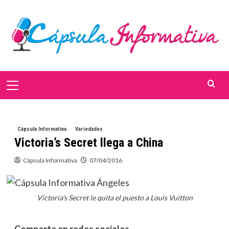
Saltar
al
contenido
Menú
primario
Cápsula Informativa
Variedades
Victoria’s Secret llega a China
Cápsula Informativa
07/04/2016
Victoria's Secret le quita el puesto a Louis Vuitton
Comparte en redes sociales