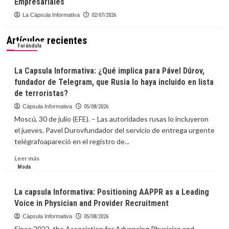
Empresariales
La Cápsula Informativa
02/07/2026
Artículos recientes
Farándula
La Capsula Informativa: ¿Qué implica para Pável Dúrov,
fundador de Telegram, que Rusia lo haya incluido en lista
de terroristas?
Cápsula Informativa
05/08/2026
Moscú, 30 de julio (EFE). – Las autoridades rusas lo incluyeron
el jueves. Pavel Durovfundador del servicio de entrega urgente
telégrafoapareció en el registro de...
Leer
Leer más
más
Moda
sobre
La
La capsula Informativa: Positioning AAPPR as a Leading
Capsula
Voice in Physician and Provider Recruitment
Informativa:
¿Qué
Cápsula Informativa
05/08/2026
implica
Since 2022, the Association for Advancing Physician and