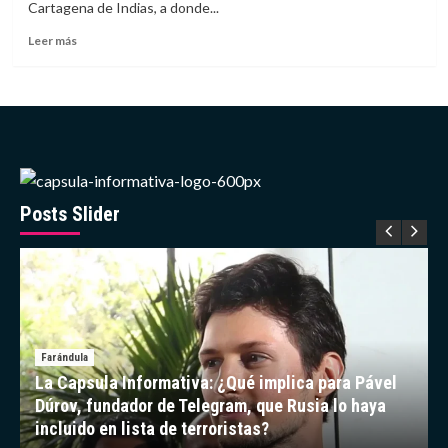
Cartagena de Indias, a donde...
a
luz
Leer
Leer más
a
más
una
sobre
niña
Lamine
en
Yamal
Portugal
causa
sensación
con
sus
vacaciones
Posts Slider
en
Cartagena
Farándula
La Capsula Informativa: ¿Qué implica para Pável
Dúrov, fundador de Telegram, que Rusia lo haya
incluido en lista de terroristas?