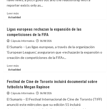
puede
reporter exists only as...
destruir
el
Leer
Leer más
hígado
más
Actualidad
sin
sobre
dar
La
Ligas europeas rechazan la expansión de las
señales
capsula
competiciones de la FIFA
Informativa:
Stop
Cápsula Informativa
06/08/2026
Pitching,
El Sumario – Las ligas europeas, a través de la organización
Start
‘European Leagues’, aseguraron que «rechazarán la expansión o
Connecting:
creación de competiciones de la FIFA»...
The
Case
Leer
Leer más
for
más
Actualidad
Real
sobre
Media
Ligas
Festival de Cine de Toronto incluirá documental sobre
Relationships
europeas
futbolista Megan Rapinoe
rechazan
la
Cápsula Informativa
06/08/2026
expansión
El Sumario – El Festival Internacional de Cine de Toronto (TIFF)
de
anunció este miércoles que su edición 51 incluirá
las