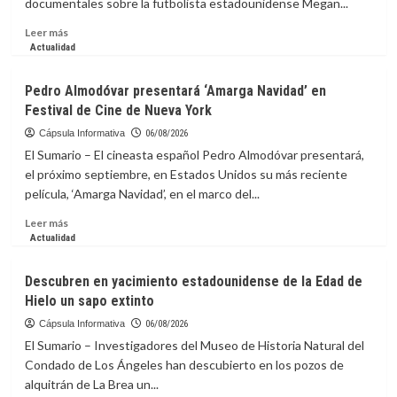
documentales sobre la futbolista estadounidense Megan...
competiciones
de
Leer
Leer más
la
más
Actualidad
FIFA
sobre
Festival
Pedro Almodóvar presentará ‘Amarga Navidad’ en
de
Festival de Cine de Nueva York
Cine
de
Cápsula Informativa
06/08/2026
Toronto
El Sumario – El cineasta español Pedro Almodóvar presentará,
incluirá
el próximo septiembre, en Estados Unidos su más reciente
documental
película, ‘Amarga Navidad’, en el marco del...
sobre
futbolista
Leer
Leer más
Megan
más
Actualidad
Rapinoe
sobre
Pedro
Descubren en yacimiento estadounidense de la Edad de
Almodóvar
Hielo un sapo extinto
presentará
‘Amarga
Cápsula Informativa
06/08/2026
Navidad’
El Sumario – Investigadores del Museo de Historia Natural del
en
Condado de Los Ángeles han descubierto en los pozos de
Festival
alquitrán de La Brea un...
de