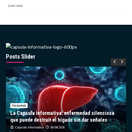
Cine
Leer
Leer más
de
más
Nueva
sobre
York
Descubren
en
yacimiento
estadounidense
de
la
Edad
Posts Slider
de
Hielo
un
sapo
extinto
Farándula
La Capsula Informativa: enfermedad silenciosa
que puede destruir el hígado sin dar señales
Cápsula Informativa
06/08/2026