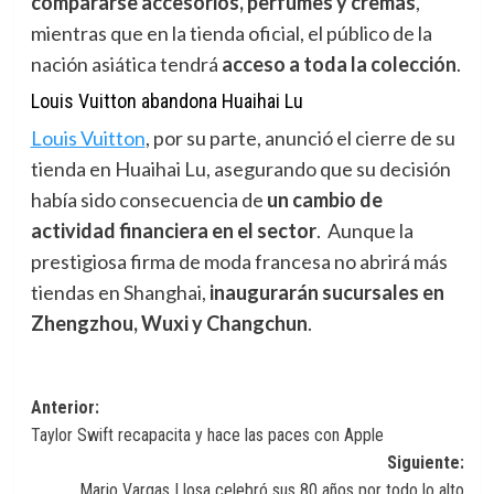
compararse accesorios, perfumes y cremas
,
mientras que en la tienda oficial, el público de la
nación asiática tendrá
acceso a toda la colección
.
Louis Vuitton abandona Huaihai Lu
Louis Vuitton
,
por su parte, anunció el cierre de su
tienda en Huaihai Lu, asegurando que su decisión
había sido consecuencia de
un cambio de
actividad financiera en el sector
. Aunque la
prestigiosa firma de moda francesa no abrirá más
tiendas en Shanghai,
inaugurarán sucursales en
Zhengzhou, Wuxi y Changchun
.
Navegación
Anterior:
Taylor Swift recapacita y hace las paces con Apple
de
Siguiente:
entradas
Mario Vargas Llosa celebró sus 80 años por todo lo alto