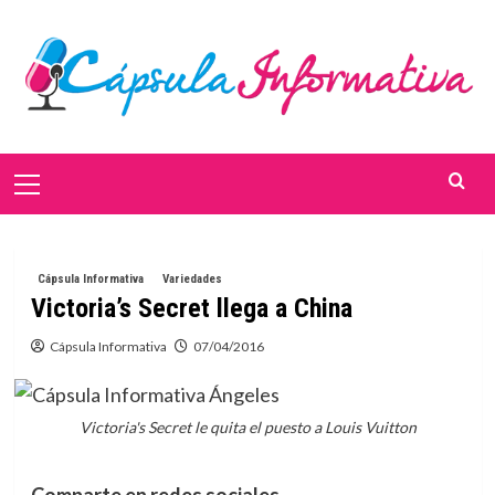
Saltar
al
contenido
Menú
primario
Cápsula Informativa
Variedades
Victoria’s Secret llega a China
Cápsula Informativa
07/04/2016
Victoria's Secret le quita el puesto a Louis Vuitton
Comparte en redes sociales