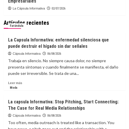
Empresariales
La Cápsula Informativa
02/07/2026
Artículos recientes
Farándula
La Capsula Informativa: enfermedad silenciosa que
puede destruir el hígado sin dar señales
Cápsula Informativa
06/08/2026
Trabaja en silencio. No siempre causa dolor, no siempre
presenta síntomas y cuando finalmente se manifiesta, el daño
puede ser irreversible. Se trata de una...
Leer
Leer más
más
Moda
sobre
La
La capsula Informativa: Stop Pitching, Start Connecting:
Capsula
The Case for Real Media Relationships
Informativa:
enfermedad
Cápsula Informativa
06/08/2026
silenciosa
Too often, media outreach is treated like a transaction. You
que
have news, a pitch goes out and the relationship with a