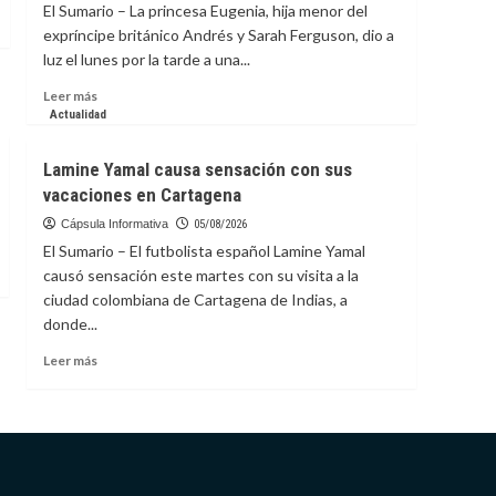
El Sumario – La princesa Eugenia, hija menor del
hace
expríncipe británico Andrés y Sarah Ferguson, dio a
150
luz el lunes por la tarde a una...
años
y
Leer
Leer más
la
más
Actualidad
ciencia
sobre
lo
Princesa
Lamine Yamal causa sensación con sus
confirma
Eugenia,
vacaciones en Cartagena
hija
del
Cápsula Informativa
05/08/2026
expríncipe
El Sumario – El futbolista español Lamine Yamal
Andrés,
causó sensación este martes con su visita a la
da
ciudad colombiana de Cartagena de Indias, a
a
donde...
luz
a
Leer
Leer más
una
más
niña
sobre
en
Lamine
Portugal
Yamal
causa
sensación