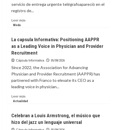
servicio de entrega urgente telégrafoapareció en el
registro de...
Leer
Leer más
más
Moda
sobre
La
La capsula Informativa: Positioning AAPPR
Capsula
as a Leading Voice in Physician and Provider
Informativa:
Recruitment
¿Qué
implica
Cápsula Informativa
05/08/2026
para
Since 2022, the Association for Advancing
Pável
Physician and Provider Recruitment (AAPPR) has
Dúrov,
partnered with Franco to elevate its CEO as a
fundador
de
leading voice in physician...
Telegram,
Leer
Leer más
que
más
Actualidad
Rusia
sobre
lo
La
haya
Celebran a Louis Armstrong, el músico que
capsula
incluido
hizo del jazz un lenguaje universal
Informativa:
en
Positioning
lista
Cápsula Informativa
05/08/2026