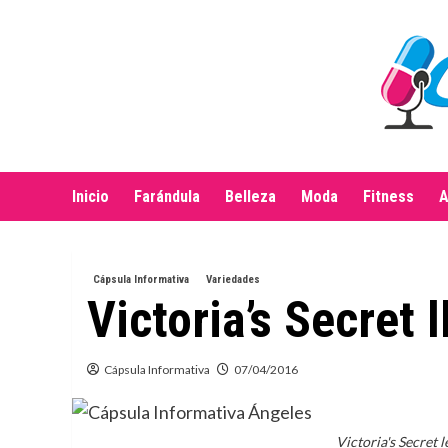
Saltar
al
contenido
Inicio
Farándula
Belleza
Moda
Fitness
A
Cápsula Informativa
Variedades
Victoria’s Secret 
Cápsula Informativa
07/04/2016
Victoria's Secret l