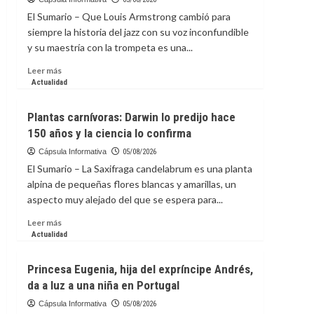
AAPPR
de
El Sumario – Que Louis Armstrong cambió para
as
terroristas?
siempre la historia del jazz con su voz inconfundible
a
y su maestría con la trompeta es una...
Leading
Voice
Leer
Leer más
in
más
Actualidad
Physician
sobre
and
Celebran
Plantas carnívoras: Darwin lo predijo hace
Provider
a
Recruitment
150 años y la ciencia lo confirma
Louis
Armstrong,
Cápsula Informativa
05/08/2026
el
El Sumario – La Saxifraga candelabrum es una planta
músico
alpina de pequeñas flores blancas y amarillas, un
que
aspecto muy alejado del que se espera para...
hizo
del
Leer
Leer más
jazz
más
Actualidad
un
sobre
lenguaje
Plantas
Princesa Eugenia, hija del expríncipe Andrés,
universal
carnívoras:
da a luz a una niña en Portugal
Darwin
lo
Cápsula Informativa
05/08/2026
predijo