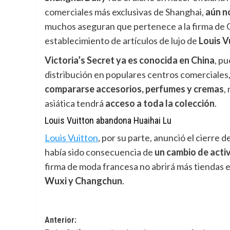
comerciales más exclusivas de Shanghai,
aún
n
muchos aseguran que pertenece a la firma de 
establecimiento de artículos de lujo de
Louis V
Victoria’s Secret ya es conocida en China
, p
distribución en populares centros comerciales
compararse accesorios, perfumes y cremas
,
asiática tendrá
acceso a toda la colección
.
Louis Vuitton abandona Huaihai Lu
Louis Vuitton
,
por su parte, anunció el cierre 
había sido consecuencia de
un cambio de activ
firma de moda francesa no abrirá más tiendas 
Wuxi y Changchun
.
Navegación
Anterior: