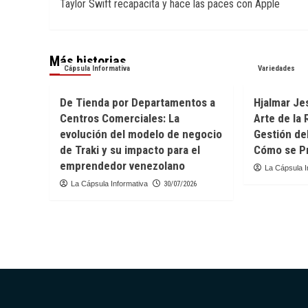
Taylor Swift recapacita y hace las paces con Apple
de
entradas
Más historias
Cápsula Informativa
Variedades
De Tienda por Departamentos a
Hjalmar Jes
Centros Comerciales: La
Arte de la 
evolución del modelo de negocio
Gestión de
de Traki y su impacto para el
Cómo se Pr
emprendedor venezolano
La Cápsula I
La Cápsula Informativa
30/07/2026