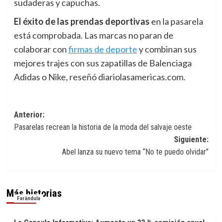
sudaderas y capuchas.
El éxito de
las prendas deportivas
en la pasarela
está comprobada. Las marcas no paran de
colaborar con
firmas de deporte
y combinan sus
mejores trajes con sus zapatillas de Balenciaga
Adidas o Nike, reseñó diariolasamericas.com.
Navegación
Anterior:
Pasarelas recrean la historia de la moda del salvaje oeste
de
Siguiente:
entradas
Abel lanza su nuevo tema “No te puedo olvidar”
Más historias
Farándula