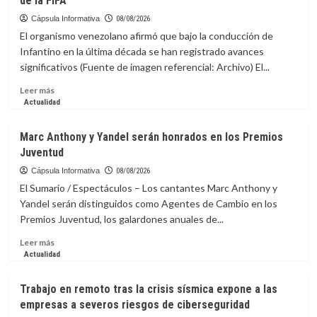
de la FIFA
Cápsula Informativa
08/08/2026
El organismo venezolano afirmó que bajo la conducción de
Infantino en la última década se han registrado avances
significativos (Fuente de imagen referencial: Archivo) El...
Leer
Leer más
más
Actualidad
sobre
FVF
Marc Anthony y Yandel serán honrados en los Premios
respalda
Juventud
continuidad
de
Cápsula Informativa
08/08/2026
Infantino
El Sumario / Espectáculos – Los cantantes Marc Anthony y
en
Yandel serán distinguidos como Agentes de Cambio en los
la
Premios Juventud, los galardones anuales de...
presidencia
de
Leer
Leer más
la
más
Actualidad
FIFA
sobre
Marc
Trabajo en remoto tras la crisis sísmica expone a las
Anthony
empresas a severos riesgos de ciberseguridad
y