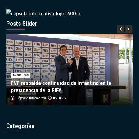
the
la
Salvation
sub-
Army
20
ARC
de
Posts Slider
Uruguay
y
se
encargará
de
la
absoluta
interinamente
Actualidad
FVF respalda continuidad de Infantino en la
presidencia de la FIFA
Cápsula Informativa
08/08/2026
Categorías