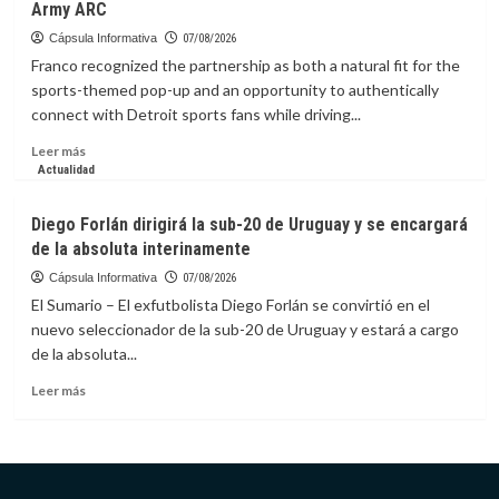
ciberseguridad
Army ARC
Aumenta
un
Cápsula Informativa
07/08/2026
33
Franco recognized the partnership as both a natural fit for the
%
sports-themed pop-up and an opportunity to authentically
comisión
connect with Detroit sports fans while driving...
anual
de
Leer
Leer más
las
más
Actualidad
AFP
sobre
por
La
Diego Forlán dirigirá la sub-20 de Uruguay y se encargará
manejar
capsula
recursos
de la absoluta interinamente
Informativa:
de
How
Cápsula Informativa
07/08/2026
los
a
El Sumario – El exfutbolista Diego Forlán se convirtió en el
afiliados;
Partnership
nuevo seleccionador de la sub-20 de Uruguay y estará a cargo
ingresos
with
alcanzan
de la absoluta...
Detroit
RD$6,054.24
Lions’
Leer
Leer más
millones
Myles
más
a
Adams
sobre
junio
Generated
Diego
$61K
Forlán
for
dirigirá