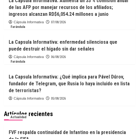
La Capsula Informativa: Aumenta un 33 % comisión anual
de las AFP por manejar recursos de los afiliados;
ingresos alcanzan RD$6,054.24 millones a junio
Cápsula Informativa
07/08/2026
Farándula
La Capsula Informativa: enfermedad silenciosa que
puede destruir el hígado sin dar señales
Cápsula Informativa
06/08/2026
Farándula
La Capsula Informativa: ¿Qué implica para Pável Dúrov,
fundador de Telegram, que Rusia lo haya incluido en lista
de terroristas?
Cápsula Informativa
05/08/2026
Artículos recientes
Actualidad
FVF respalda continuidad de Infantino en la presidencia