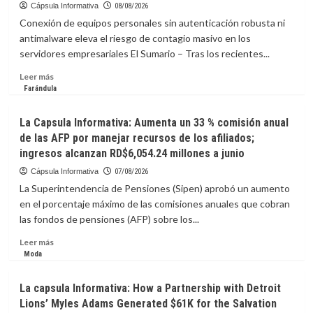
Yandel
Cápsula Informativa
08/08/2026
serán
Conexión de equipos personales sin autenticación robusta ni
honrados
antimalware eleva el riesgo de contagio masivo en los
en
servidores empresariales El Sumario – Tras los recientes...
los
Premios
Leer
Leer más
Juventud
más
Farándula
sobre
Trabajo
La Capsula Informativa: Aumenta un 33 % comisión anual
en
de las AFP por manejar recursos de los afiliados;
remoto
ingresos alcanzan RD$6,054.24 millones a junio
tras
la
Cápsula Informativa
07/08/2026
crisis
La Superintendencia de Pensiones (Sipen) aprobó un aumento
sísmica
en el porcentaje máximo de las comisiones anuales que cobran
expone
las fondos de pensiones (AFP) sobre los...
a
las
Leer
Leer más
empresas
más
Moda
a
sobre
severos
La
La capsula Informativa: How a Partnership with Detroit
riesgos
Capsula
de
Lions’ Myles Adams Generated $61K for the Salvation
Informativa: