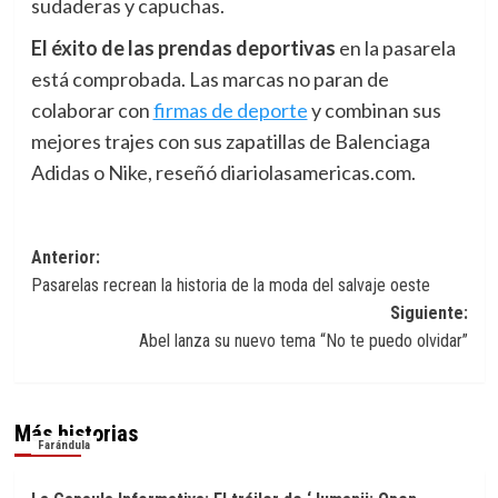
sudaderas y capuchas.
El éxito de
las prendas deportivas
en la pasarela
está comprobada. Las marcas no paran de
colaborar con
firmas de deporte
y combinan sus
mejores trajes con sus zapatillas de Balenciaga
Adidas o Nike, reseñó diariolasamericas.com.
Navegación
Anterior:
Pasarelas recrean la historia de la moda del salvaje oeste
de
Siguiente:
entradas
Abel lanza su nuevo tema “No te puedo olvidar”
Más historias
Farándula