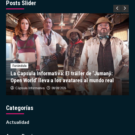
en
Posts Slider
los
Premios
Juventud
Farándula
La Capsula Informativa: El tráiler de ‘Jumanji:
Open World’ lleva a los avatares al mundo real
Cápsula Informativa
08/08/2026
Categorías
Actualidad