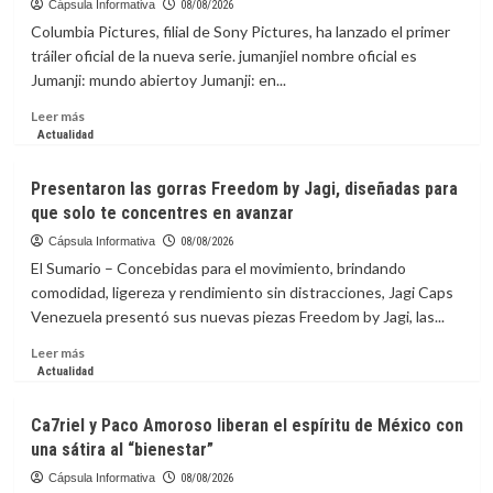
Cápsula Informativa
08/08/2026
Columbia Pictures, filial de Sony Pictures, ha lanzado el primer
tráiler oficial de la nueva serie. jumanjiel nombre oficial es
Jumanji: mundo abiertoy Jumanji: en...
Leer
Leer más
más
Actualidad
sobre
La
Presentaron las gorras Freedom by Jagi, diseñadas para
Capsula
que solo te concentres en avanzar
Informativa:
El
Cápsula Informativa
08/08/2026
tráiler
El Sumario – Concebidas para el movimiento, brindando
de
comodidad, ligereza y rendimiento sin distracciones, Jagi Caps
‘Jumanji:
Venezuela presentó sus nuevas piezas Freedom by Jagi, las...
Open
World’
Leer
Leer más
lleva
más
Actualidad
a
sobre
los
Presentaron
Ca7riel y Paco Amoroso liberan el espíritu de México con
avatares
las
una sátira al “bienestar”
al
gorras
mundo
Freedom
Cápsula Informativa
08/08/2026
real