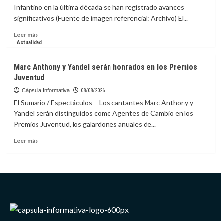
prepararse
Infantino en la última década se han registrado avances
ante
significativos (Fuente de imagen referencial: Archivo) El...
riesgos
de
Leer
Leer más
impacto
más
Actualidad
de
sobre
asteroide
FVF
Marc Anthony y Yandel serán honrados en los Premios
respalda
Juventud
continuidad
de
Cápsula Informativa
08/08/2026
Infantino
El Sumario / Espectáculos – Los cantantes Marc Anthony y
en
Yandel serán distinguidos como Agentes de Cambio en los
la
Premios Juventud, los galardones anuales de...
presidencia
de
Leer
Leer más
la
más
FIFA
sobre
Marc
Anthony
y
Yandel
serán
honrados