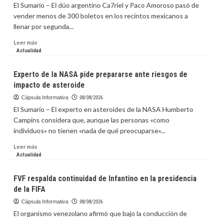
by
El Sumario – El dúo argentino Ca7riel y Paco Amoroso pasó de
Jagi,
vender menos de 300 boletos en los recintos mexicanos a
diseñadas
llenar por segunda...
para
que
Leer
Leer más
solo
más
Actualidad
te
sobre
concentres
Ca7riel
Experto de la NASA pide prepararse ante riesgos de
en
y
impacto de asteroide
avanzar
Paco
Amoroso
Cápsula Informativa
08/08/2026
liberan
El Sumario – El experto en asteroides de la NASA Humberto
el
Campins considera que, aunque las personas «como
espíritu
individuos» no tienen «nada de qué preocuparse»...
de
México
Leer
Leer más
con
más
Actualidad
una
sobre
sátira
Experto
FVF respalda continuidad de Infantino en la presidencia
al
de
de la FIFA
“bienestar”
la
NASA
Cápsula Informativa
08/08/2026
pide
El organismo venezolano afirmó que bajo la conducción de