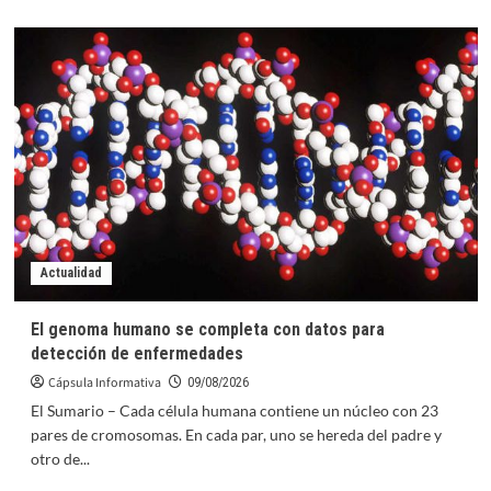
más
sobre
El
eclipse,
fenómeno
inspirador
para
el
desamor
de
Karol
G
en
su
Actualidad
último
álbum
El genoma humano se completa con datos para
detección de enfermedades
Cápsula Informativa
09/08/2026
El Sumario – Cada célula humana contiene un núcleo con 23
pares de cromosomas. En cada par, uno se hereda del padre y
otro de...