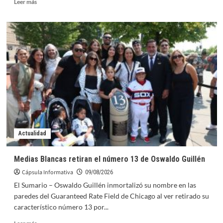
Leer
Leer más
más
sobre
El
genoma
humano
se
completa
con
datos
para
detección
de
enfermedades
Actualidad
Medias Blancas retiran el número 13 de Oswaldo Guillén
Cápsula Informativa
09/08/2026
El Sumario – Oswaldo Guillén inmortalizó su nombre en las
paredes del Guaranteed Rate Field de Chicago al ver retirado su
característico número 13 por...
Leer