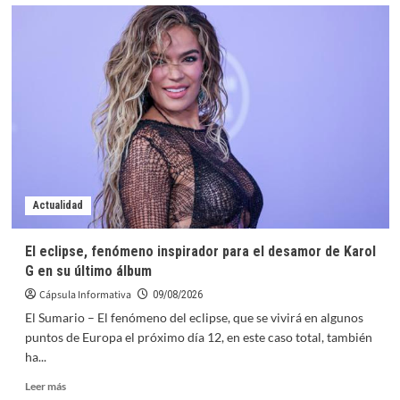
sobre
El
Legado
Invisible
del
Mundial
2026
en
México:
¿Qué
Infraestructura
Real
le
Actualidad
Queda
al
El eclipse, fenómeno inspirador para el desamor de Karol
Fútbol
G en su último álbum
Base?
por
Cápsula Informativa
09/08/2026
Joao
El Sumario – El fenómeno del eclipse, que se vivirá en algunos
Rafael
puntos de Europa el próximo día 12, en este caso total, también
Silva
ha...
Robertson
Leer
Leer más