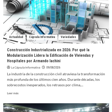
invicta
en
Copa
Panamericana
de
Voleibol
U17
Actualidad
Cápsula Informativa
Variedades
Construcción Industrializada en 2026: Por qué la
Modularización Lidera la Edificación de Viviendas y
Hospitales por Armando Iachini
La Cápsula Informativa
09/08/2026
La industria de la construcción civil atraviesa la transformación
más profunda de los últimos cien años. Durante décadas, los
sobrecostos inesperados, los retrasos por clima,...
Leer
Leer más
más
sobre
Construcción
Industrializada