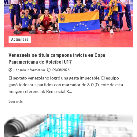
Actualidad
Venezuela se titula campeona invicta en Copa
Panamericana de Voleibol U17
Cápsula Informativa
09/08/2026
El sexteto venezolano logró una gesta impecable. El equipo
ganó todos sus partidos con marcador de 3-0 (Fuente de esta
imagen referencial: Red social X...
Leer
Leer más
más
sobre
Venezuela
se
titula
campeona