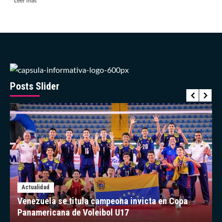
Leer más
más
sobre
Medias
Blancas
retiran
el
número
13
de
Posts Slider
Oswaldo
Guillén
Actualidad
Venezuela se titula campeona invicta en Copa
Panamericana de Voleibol U17