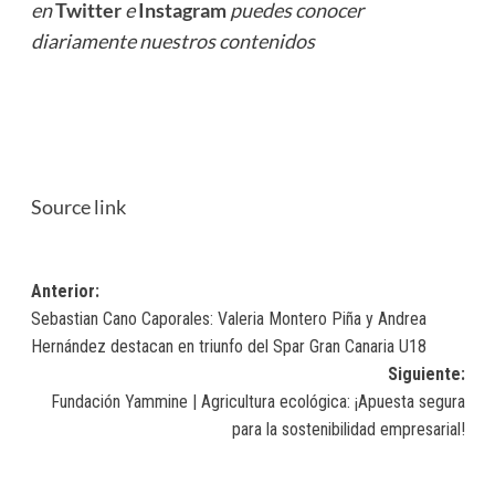
en
Twitter
e
Instagram
puedes conocer
diariamente nuestros contenidos
Source link
Navegación
Anterior:
Sebastian Cano Caporales: Valeria Montero Piña y Andrea
de
Hernández destacan en triunfo del Spar Gran Canaria U18
entradas
Siguiente:
Fundación Yammine | Agricultura ecológica: ¡Apuesta segura
para la sostenibilidad empresarial!