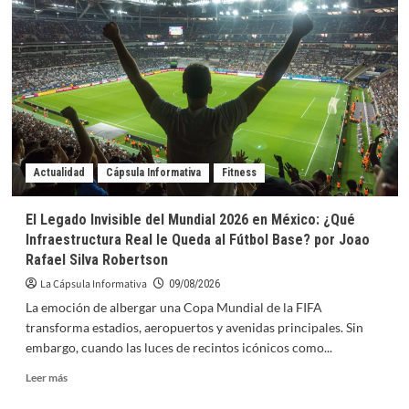
en
2026:
Por
qué
la
Modularización
Lidera
la
Edificación
de
Actualidad
Cápsula Informativa
Fitness
Viviendas
y
El Legado Invisible del Mundial 2026 en México: ¿Qué
Hospitales
Infraestructura Real le Queda al Fútbol Base? por Joao
por
Rafael Silva Robertson
Armando
Iachini
La Cápsula Informativa
09/08/2026
La emoción de albergar una Copa Mundial de la FIFA
transforma estadios, aeropuertos y avenidas principales. Sin
embargo, cuando las luces de recintos icónicos como...
Leer
Leer más
más